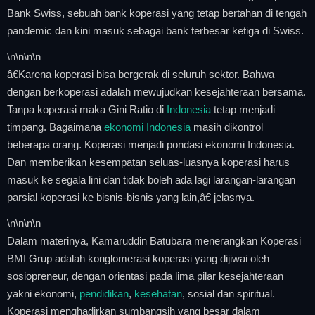
Bank Swiss, sebuah bank koperasi yang tetap bertahan di tengah
pandemic dan kini masuk sebagai bank terbesar ketiga di Swiss.
\n
\n\n
\n
â€Karena koperasi bisa bergerak di seluruh sektor. Bahwa
dengan berkoperasi adalah mewujudkan kesejahteraan bersama.
Tanpa koperasi maka Gini Ratio di
Indonesia
tetap menjadi
timpang. Bagaimana
ekonomi Indonesia
masih dikontrol
beberapa orang. Koperasi menjadi pondasi ekonomi Indonesia.
Dan memberikan kesempatan seluas-luasnya koperasi harus
masuk ke segala lini dan tidak boleh ada lagi larangan-larangan
parsial koperasi ke bisnis-bisnis yang lain,â€ jelasnya.
\n
\n\n
\n
Dalam materinya, Kamaruddin Batubara menerangkan Koperasi
BMI Grup adalah konglomerasi koperasi yang dijiwai oleh
sosiopreneur, dengan orientasi pada lima pilar kesejahteraan
yakni ekonomi,
pendidikan
,
kesehatan
, sosial dan spiritual.
Koperasi menghadirkan sumbangsih yang besar dalam