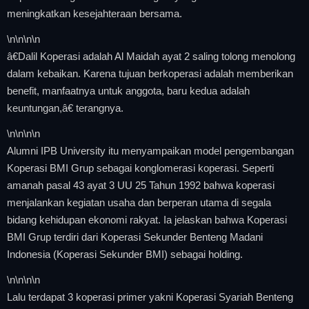
meningkatkan kesejahteraan bersama.
\n
\n\n
\n
â€Dalil Koperasi adalah Al Maidah ayat 2 saling tolong menolong
dalam kebaikan. Karena tujuan berkoperasi adalah memberikan
benefit, manfaatnya untuk anggota, baru kedua adalah
keuntungan,â€ terangnya.
\n
\n\n
\n
Alumni IPB University itu menyampaikan model pengembangan
Koperasi BMI Grup sebagai konglomerasi koperasi. Seperti
amanah pasal 43 ayat 3 UU 25 Tahun 1992 bahwa koperasi
menjalankan kegiatan usaha dan berperan utama di segala
bidang kehidupan ekonomi rakyat. Ia jelaskan bahwa Koperasi
BMI Grup terdiri dari Koperasi Sekunder Benteng Madani
Indonesia (Koperasi Sekunder BMI) sebagai holding.
\n
\n\n
\n
Lalu terdapat 3 koperasi primer yakni Koperasi Syariah Benteng