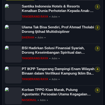
Santika Indonesia Hotels & Resorts
Kenalkan Dunia Perhotelan Kepada Anak-
anak As...
TANGERANG RAYA
•
Adm
•
Ulama Tak Bisa Sendiri, Prof Ahmad Tholabi
Dorong Ijtihad Multidisipliner
DAERAH
•
Adm
•
BSI Hadirkan Solusi Finansial Syariah,
Dorong Keseimbangan Spiritual dan
Sosial...
TANGERANG RAYA
•
Adm
•
PT IKPP Tangerang Dampingi Enam Wilayah
Binaan dalam Verifikasi Kampung Iklim Ba...
TANGERANG RAYA
•
Adm
•
Korban TPPO Kian Marak, Pulung
Agustanto: Persoalan Utama Kegagalan
Menciptakan...
NASIONAL
•
Adm
•