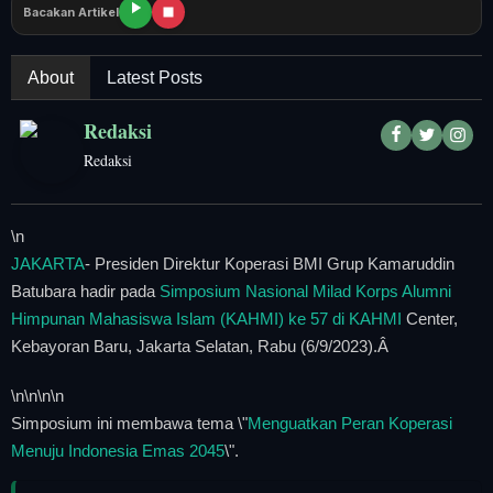
Tangerang Raya
Bacakan Artikel
Pendidikan
About
Latest Posts
Nasional
Redaksi
Redaksi
Politik
Daerah
\n
JAKARTA
- Presiden Direktur Koperasi BMI Grup Kamaruddin
Bogor Raya
Batubara hadir pada
Simposium Nasional Milad Korps Alumni
Himpunan Mahasiswa Islam (KAHMI) ke 57 di KAHMI
Center,
Kebayoran Baru, Jakarta Selatan, Rabu (6/9/2023).Â
\n
\n\n
\n
Simposium ini membawa tema \"
Menguatkan Peran Koperasi
Menuju Indonesia Emas 2045
\".