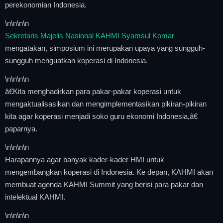
perekonomian Indonesia.
\n
\n\n
\n
Sekretaris Majelis Nasional KAHMI Syamsul Komar
mengatakan, simposium ini merupakan upaya yang sungguh-
sungguh menguatkan koperasi di Indonesia.
\n
\n\n
\n
â€Kita menghadirkan para pakar-pakar koperasi untuk
mengaktualisasikan dan mengimplementasikan pikiran-pikiran
kita agar koperasi menjadi soko guru ekonomi Indonesia,â€
paparnya.
\n
\n\n
\n
Harapannya agar banyak kader-kader HMI untuk
mengembangkan koperasi di Indonesia. Ke depan, KAHMI akan
membuat agenda KAHMI Summit yang berisi para pakar dan
intelektual KAHMI.
\n
\n\n
\n