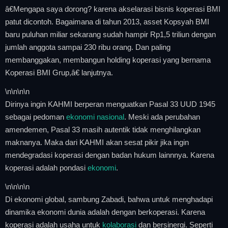
â€Mengapa saya dorong? karena akselarasi bisnis koperasi BMI
patut dicontoh. Bagaimana di tahun 2013, asset Kopsyah BMI
baru puluhan miliar sekarang sudah hampir Rp1,5 triliun dengan
jumlah anggota sampai 230 ribu orang. Dan paling
membanggakan, membangun holding koperasi yang bernama
Koperasi BMI Grup,â€ lanjutnya.
\n
\n\n
\n
Dirinya ingin KAHMI berperan menguatkan Pasal 33 UUD 1945
sebagai pedoman
ekonomi nasional
. Meski ada perubahan
amendemen, Pasal 33 masih autentik tidak menghilangkan
maknanya. Maka dari KAHMI akan sesat pikir jika ingin
mendegradasi koperasi dengan badan hukum lainnnya. Karena
koperasi adalah pondasi
ekonomi
.
\n
\n\n
\n
Di ekonomi global, sambung Zabadi, bahwa untuk menghadapi
dinamika ekonomi dunia adalah dengan berkoperasi. Karena
koperasi adalah usaha untuk
kolaborasi
dan bersinergi. Seperti