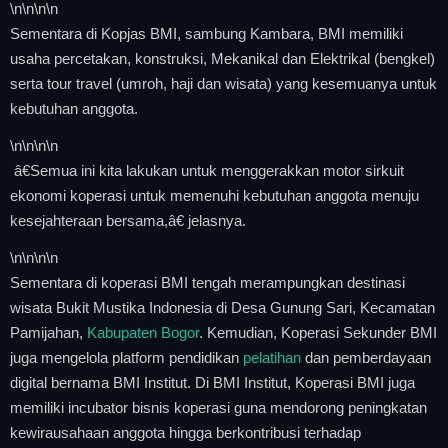
\n
\n\n
\n
Sementara di Kopjas BMI, sambung Kambara, BMI memiliki
usaha percetakan, konstruksi, Mekanikal dan Elektrikal (bengkel)
serta tour travel (umroh, haji dan wisata) yang kesemuanya untuk
kebutuhan anggota.
\n
\n\n
\n
â€Semua ini kita lakukan untuk menggerakkan motor sirkuit
ekonomi koperasi untuk memenuhi kebutuhan anggota menuju
kesejahteraan bersama,â€ jelasnya.
\n
\n\n
\n
Sementara di koperasi BMI tengah merampungkan destinasi
wisata Bukit Mustika Indonesia di Desa Gunung Sari, Kecamatan
Pamijahan,
Kabupaten Bogor
. Kemudian, Koperasi Sekunder BMI
juga mengelola platform pendidikan
pelatihan
dan pemberdayaan
digital bernama BMI Institut. Di BMI Institut, Koperasi BMI juga
memiliki incubator bisnis koperasi guna mendorong peningkatan
kewirausahaan anggota hingga berkontribusi terhadap