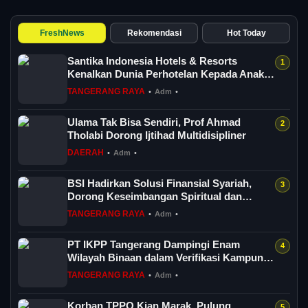
FreshNews
Rekomendasi
Hot Today
Santika Indonesia Hotels & Resorts
Kenalkan Dunia Perhotelan Kepada Anak-
anak As...
TANGERANG RAYA
•
Adm
•
Ulama Tak Bisa Sendiri, Prof Ahmad
Tholabi Dorong Ijtihad Multidisipliner
DAERAH
•
Adm
•
BSI Hadirkan Solusi Finansial Syariah,
Dorong Keseimbangan Spiritual dan
Sosial...
TANGERANG RAYA
•
Adm
•
PT IKPP Tangerang Dampingi Enam
Wilayah Binaan dalam Verifikasi Kampung
Iklim Ba...
TANGERANG RAYA
•
Adm
•
Korban TPPO Kian Marak, Pulung