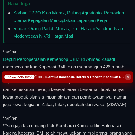
Baca Juga
Korban TPPO Kian Marak, Pulung Agustanto: Persoalan
Utama Kegagalan Menciptakan Lapangan Kerja
Ribuan Orang Padati Monas, Prof Hasani Serukan Islam
Moderat dan NKRI Harga Mati
\n
\n\n
\n
Deputi Perkoperasian Kemenkop UKM RI Ahmad Zabadi
memperkenalkan Koperasi BMI telah membangun 426 rumah
hibah untuk anggota dan warga dhuafa. BMI menjadi bukti bahwa
x
Santika Indonesia Hotels & Resorts Kenalkan Dunia Perhotelan Kepada Anak-anak Asuhan SOS Children’s Villages d...
08:21
TANGERANG RAYA
koperasi adalah solusi dari berbagai kesulitan
masyarakat
keluar
dari kemiskinan menuju kesejahteraan bersama. Tidak hanya
lewat produk bisnis simpan pinjam dan pembiayaannya, namun
juga lewat kegiatan Zakat, Infak, sedekah dan wakaf (ZISWAF).
\n
\n\n
\n
\"Sengaja kita undang Pak Kambara (Kamaruddin Batubara)
karena Koperasi BMI telah mewujudkan mimpi orang- orang yang