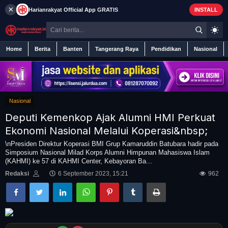
×
Harianrakyat
Official App
GRATIS
INSTALL
Home
Berita
Banten
Tangerang Raya
Pendidikan
Nasional
Nasional
Home
Deputi Kemenkop Ajak Alumni HMI Perkuat
Berita
Ekonomi Nasional Melalui Koperasi&nbsp;
\nPresiden Direktur Koperasi BMI Grup Kamaruddin Batubara hadir pada
Simposium Nasional Milad Korps Alumni Himpunan Mahasiswa Islam
Iklan
(KAHMI) ke 57 di KAHMI Center, Kebayoran Ba...
Redaksi
6 September 2023, 15:21
962
Contact
Banten