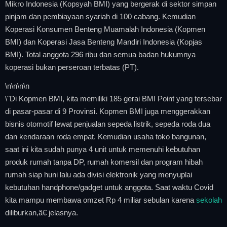
Mikro Indonesia (Kopsyah BMI) yang bergerak di sektor simpan
pinjam dan pembiayaan syariah di 100 cabang. Kemudian
Koperasi Konsumen Benteng Muamalah Indonesia (Kopmen
BMI) dan Koperasi Jasa Benteng Mandiri Indonesia (Kopjas
BMI). Total anggota 296 ribu dan semua badan hukumnya
koperasi bukan perseroan terbatas (PT).
\n
\n\n
\n
\"Di Kopmen BMI, kita memiliki 185 gerai BMI Point yang tersebar
di pasar-pasar di 9 Provinsi. Kopmen BMI juga menggerakkan
bisnis otomotif lewat penjualan sepeda listrik, sepeda roda dua
dan kendaraan roda empat. Kemudian usaha toko bangunan,
saat ini kita sudah punya 4 unit untuk memenuhi kebutuhan
produk rumah tanpa DP, rumah komersil dan program hibah
rumah siap huni lalu ada divisi elektronik yang menyuplai
kebutuhan handphone/gadget untuk anggota. Saat waktu Covid
kita mampu membawa omzet Rp 4 miliar sebulan karena
sekolah
diliburkan,â€ jelasnya.