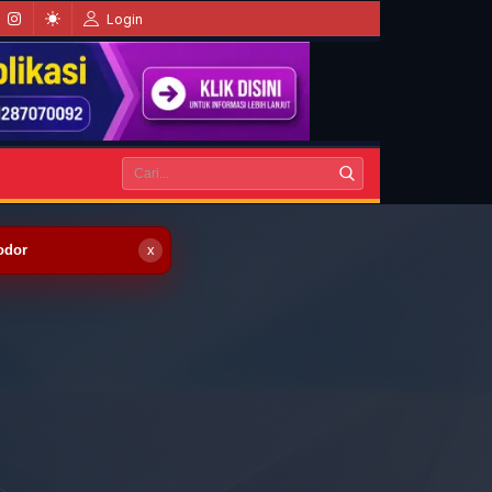
Login
odor
x