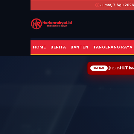
Jumat, 7 Agu 2026 
HOME
BERITA
BANTEN
TANGERANG RAYA
HUT ke
DAERAH
20:15