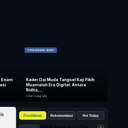
TANGERANG RAYA
i Enam
Kader Dai Muda Tangsel Kaji Fikih
asi
Muamalah Era Digital: Antara
Ridha,...
1 hari yang lalu
FreshNews
Rekomendasi
Hot Today
Waduk Rusak dan El Nino