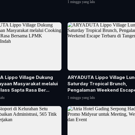
1 minggu yang lalu
 Lippo Village Dukung
ARYADUTA Lippo Village Lun
yaan Masyarakat melalui
Saturday Tropical Brunch,
lass Sapta Rasa Ber...
Pengalaman Weekend Escap
Terba...
alu
1 minggu yang lalu