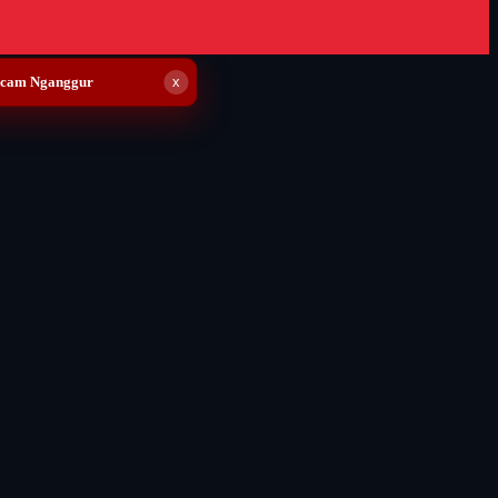
ancam Nganggur
x