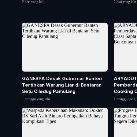
Be...
2 hari yang lalu
2 hari yang lalu
GANESPA Desak Gubernur Banten
ARYADUTA
Tertibkan Warung Liar di Bantaran
Pemberda
Setu Ciledug Pamulang
Cooking C
1 minggu yang lalu
1 minggu yang l