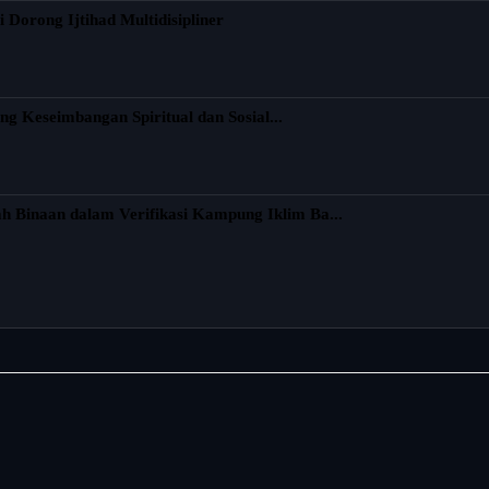
 Dorong Ijtihad Multidisipliner
ng Keseimbangan Spiritual dan Sosial...
Binaan dalam Verifikasi Kampung Iklim Ba...