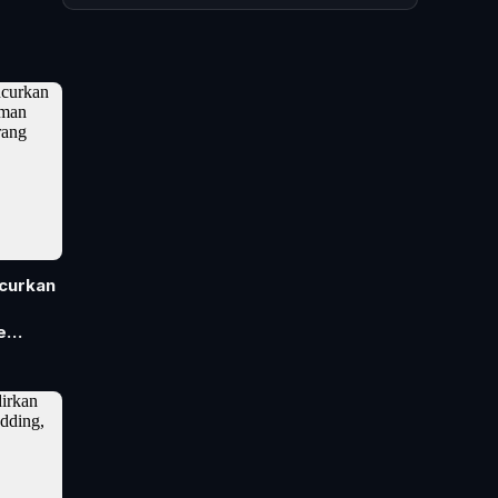
curkan
e