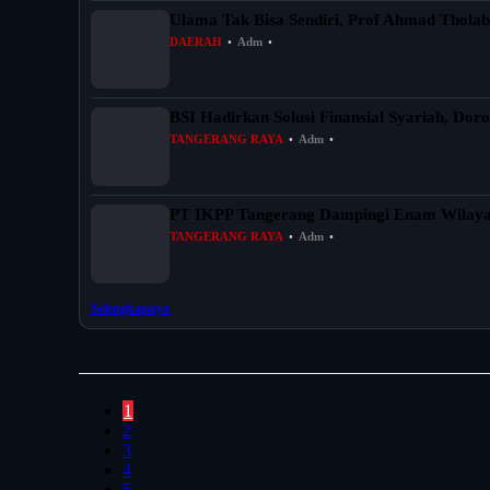
Ulama Tak Bisa Sendiri, Prof Ahmad Tholabi
DAERAH
•
Adm
•
BSI Hadirkan Solusi Finansial Syariah, Doro
TANGERANG RAYA
•
Adm
•
PT IKPP Tangerang Dampingi Enam Wilayah 
TANGERANG RAYA
•
Adm
•
Selengkapnya
1
2
3
4
5