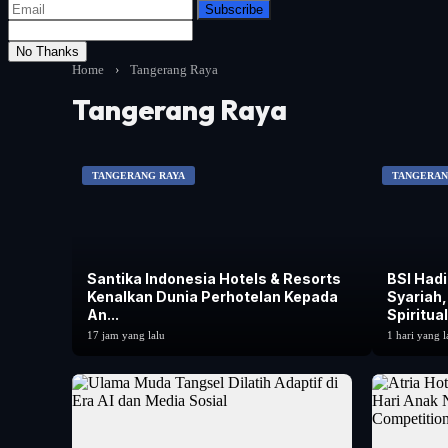
Subscribe
No Thanks
Home
›
Tangerang Raya
Tangerang Raya
TANGERANG RAYA
TANGERAN
Santika Indonesia Hotels & Resorts
BSI Hadi
Kenalkan Dunia Perhotelan Kepada
Syariah
An...
Spiritual 
17 jam yang lalu
1 hari yang l