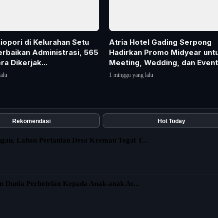
iopori di Kelurahan Setu
Atria Hotel Gading Serpong
rbaikan Administrasi, 565
Hadirkan Promo Midyear unt
ra Dikerjak...
Meeting, Wedding, dan Event
alu
1 minggu yang lalu
Rekomendasi
Hot Today
gan, Lahan Pertanian Desa Kreman Tegal T...
an Dunia Perhotelan Kepada Anak-anak As...