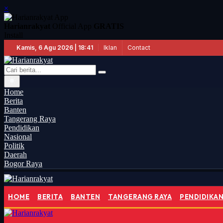
×
Harianrakyat
Official App
GRATIS
Install
Iklan
Contact
Kamis, 6 Agu 2026 | 18:41
Home
Berita
Banten
Tangerang Raya
Pendidikan
Nasional
Politik
Daerah
Bogor Raya
HOME
BERITA
BANTEN
TANGERANG RAYA
PENDIDIKA