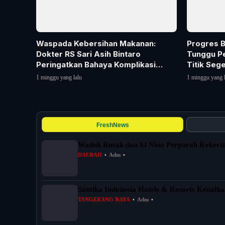
Waspada Kebersihan Makanan:
Progres B
Dokter RS Sari Asih Bintaro
Tunggu Pe
Peringatkan Bahaya Komplikasi
Titik Sege
Tipe...
1 minggu yang lalu
1 minggu yang l
FreshNews
Waduk Rusak dan El Nino Perparah Kekerin
DAERAH
•
Adm
•
Santika Indonesia Hotels & Resorts Kenalk
TANGERANG RAYA
•
Adm
•