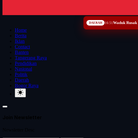
Waduk Rusak 
DAERAH
16:51
Home
Berita
Iklan
Contact
Banten
Tangerang Raya
Pendidikan
Nasional
Politik
Daerah
Bogor Raya
Join Newsletter
Newsletter Desc