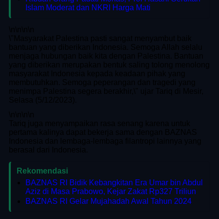
Islam Moderat dan NKRI Harga Mati
\n
\n\n
\n
\"Masyarakat Palestina pasti sangat menyambut baik
bantuan yang diberikan Indonesia. Semoga Allah selalu
menjaga hubungan baik kita dengan Palestina. Bantuan
yang diberikan merupakan bentuk saling tolong menolong
masyarakat Indonesia kepada keadaan pihak yang
membutuhkan. Semoga peperangan dan tragedi yang
menimpa Palestina segera berakhir,\" ujar Tariq di Mesir,
Selasa (5/12/2023).
\n
\n\n
\n
Tariq juga menyampaikan rasa senang karena untuk
pertama kalinya dapat bekerja sama dengan BAZNAS
Indonesia dan lembaga-lembaga filantropi lainnya yang
berasal dari Indonesia.
Rekomendasi
BAZNAS RI Bidik Kebangkitan Era Umar bin Abdul
Aziz di Masa Prabowo, Kejar Zakat Rp327 Triliun
BAZNAS RI Gelar Mujahadah Awal Tahun 2024