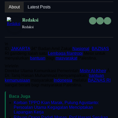
About
Latest Posts
Redaksi
Redaksi
\n
ID,
JAKARTA
â€“ Badan Amil Zakat
Nasional
(
BAZNAS
)
RI gandeng salah satu
Lembaga filantropi
Mesir untuk
menyalurkan
bantuan
bagi
masyarakat
Palestina.
\n
\n\n
\n
Direktur Utama Komunikasi Pemerintah
Mishr Al-Kheir
,Â
Dr. Tariq Hasan Muhammad menyampaikan,
bantuan
kemanusiaan
masyarakat
Indonesia
melalui
BAZNAS RI
sangat berarti bagi masyarakat Palestina.
Baca Juga
Korban TPPO Kian Marak, Pulung Agustanto:
Persoalan Utama Kegagalan Menciptakan
Lapangan Kerja
Ribuan Orang Padati Monas, Prof Hasani Serukan