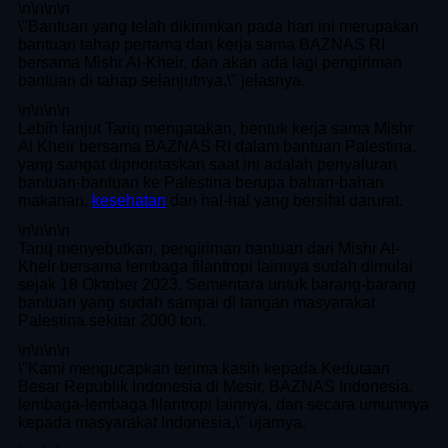
\n
\n\n
\n
\"Bantuan yang telah dikirimkan pada hari ini merupakan
bantuan tahap pertama dari kerja sama BAZNAS RI
bersama Mishr Al-Kheir, dan akan ada lagi pengiriman
bantuan di tahap selanjutnya,\" jelasnya.
\n
\n\n
\n
Lebih lanjut Tariq mengatakan, bentuk kerja sama Mishr
Al Kheir bersama BAZNAS RI dalam bantuan Palestina,
yang sangat diprioritaskan saat ini adalah penyaluran
bantuan-bantuan ke Palestina berupa bahan-bahan
makanan,
kesehatan
dan hal-hal yang bersifat darurat.
\n
\n\n
\n
Tariq menyebutkan, pengiriman bantuan dari Mishr Al-
Kheir bersama lembaga filantropi lainnya sudah dimulai
sejak 18 Oktober 2023. Sementara untuk barang-barang
bantuan yang sudah sampai di tangan masyarakat
Palestina sekitar 2000 ton.
\n
\n\n
\n
\"Kami mengucapkan terima kasih kepada Kedutaan
Besar Republik Indonesia di Mesir, BAZNAS Indonesia,
lembaga-lembaga filantropi lainnya, dan secara umumnya
kepada masyarakat Indonesia,\" ujarnya.