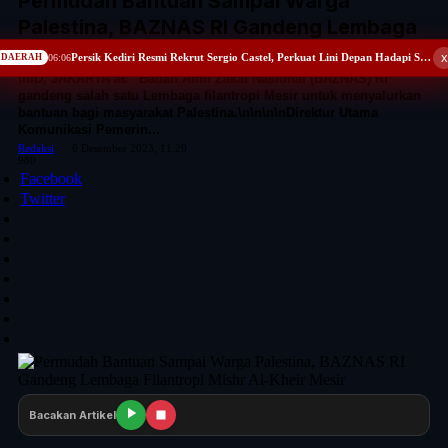
Permudah Bantuan Sampai Warga
Palestina, BAZNAS RI Gandeng Lembaga
Filantropi Mishr Al-Kheir Mesir
x
Persik Kediri Resmi Rekrut Sergio Castel, Perkuat Lini Depan Hadapi Super League 2026/2027
DAERAH
06:06
\nID, JAKARTA â€“ Badan Amil Zakat Nasional (BAZNAS) RI
gandeng salah satu Lembaga filantropi Mesir untuk menyalurkan
bantuan bagi masyarakat Palestina.\n\n\n\nDirektur Utama
Komunikasi Pemerin...
Redaksi
6 Desember 2023, 11:20
980
Facebook
Twitter
Bacakan Artikel