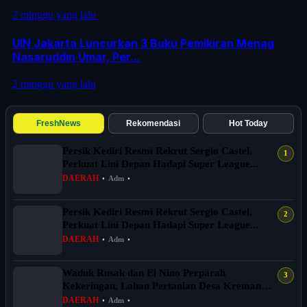
2 minggu yang lalu
UIN Jakarta Luncurkan 3 Buku Pemikiran Menag
Nasaruddin Umar, Per...
2 minggu yang lalu
FreshNews
Rekomendasi
Hot Today
Persik Kediri Resmi Rekrut Sergio Castel,
Perkuat Lini Depan Hadapi Super League...
DAERAH
•
Adm
•
Persik Kediri Resmi Rekrut Sergio Castel,
Perkuat Lini Depan Hadapi Super League...
DAERAH
•
Adm
•
Waduk Rusak dan El Nino Perparah
Kekeringan, Lahan Pertanian Desa Kreman
Tegal T...
DAERAH
•
Adm
•