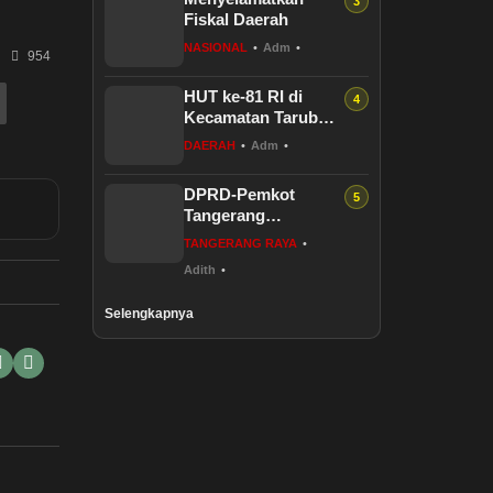
Fiskal Daerah
NASIONAL
•
Adm
•
954
HUT ke-81 RI di
Kecamatan Tarub
Tegal Bakal
DAERAH
•
Adm
•
Dimeriahkan
Permainan Gobak
DPRD-Pemkot
Sodor
Tangerang
Perjuangkan
TANGERANG RAYA
•
Kesejahteraan PPPK
Adith
•
Penuh Waktu
Selengkapnya