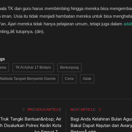
la TK dan guru harus membimbing hingga mereka bisa mengemba
n iman. Usia itu tidak menjadi hambatan mereka untuk bisa menghafal
n. Ajari mereka tidak hanya pelajaran umum, tetapi juga dalam
ada
ting,â€ tutupnya. (din).
ags
gama
TK Al Azhar 17 Bintaro
Berkunjung
Walikota Tangsel Benyamin Davnie
Ceria
Adab
PREVIOUS ARTICLE
NEXT ARTICLE
 Truk Tangki Bantuan&nbsp; Air
Bagi Anda Kelahiran Bulan Agu
h Disalurkan Polres Kediri Kota
Bakal Dapat Kejutan dari Aviar
ke Empat T...
BintaroÂ nihh...