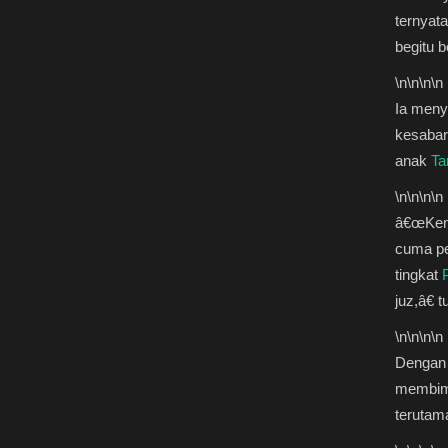
ternyat
begitu 
\n
\n\n
\n
Ia meny
kesabar
anak
Ta
\n
\n\n
\n
â€œKema
cuma per
tingkat
juz,â€ t
\n
\n\n
\n
Dengan 
membim
terutam