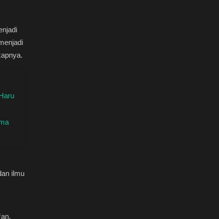
enjadi
menjadi
kapnya.
Haru
ama
an ilmu
™an,