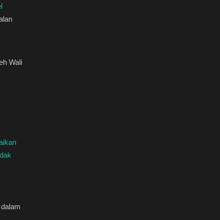
l
Jalan
eh Wali
aikan
idak
 dalam