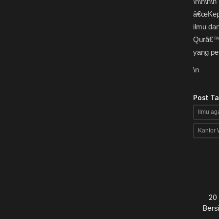
\n
\n\n
\n
â€œKepa
ilmu da
Qurâ€™a
yang pen
\n
Post T
Ilmu a
Kantor 
20
Bersi