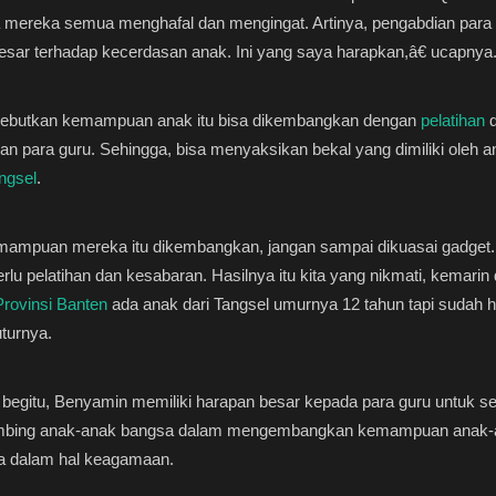
a mereka semua menghafal dan mengingat. Artinya, pengabdian para g
besar terhadap kecerdasan anak. Ini yang saya harapkan,â€ ucapnya
ebutkan kemampuan anak itu bisa dikembangkan dengan
pelatihan
d
an para guru. Sehingga, bisa menyaksikan bekal yang dimiliki oleh a
ngsel
.
mpuan mereka itu dikembangkan, jangan sampai dikuasai gadget. 
lu pelatihan dan kesabaran. Hasilnya itu kita yang nikmati, kemarin 
Provinsi Banten
ada anak dari Tangsel umurnya 12 tahun tapi sudah h
uturnya.
begitu, Benyamin memiliki harapan besar kepada para guru untuk se
bing anak-anak bangsa dalam mengembangkan kemampuan anak-
a dalam hal keagamaan.