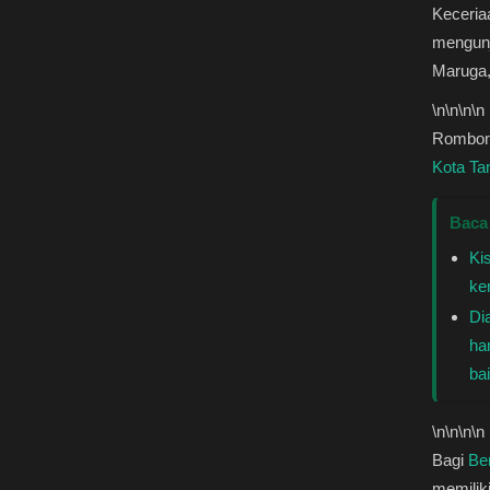
Keceria
mengunj
Maruga,
\n
\n\n
\n
Rombong
Kota Ta
Baca
Kis
ke
Di
ha
bai
\n
\n\n
\n
Bagi
Be
memiliki