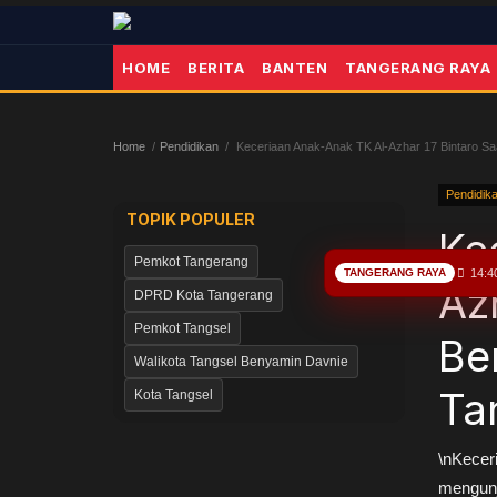
HOME
BERITA
BANTEN
TANGERANG RAYA
Home
Pendidikan
Keceriaan Anak-Anak TK Al-Azhar 17 Bintaro Saa
Pendidik
TOPIK POPULER
Ke
Pemkot Tangerang
TANGERANG RAYA
14:4
Az
DPRD Kota Tangerang
Pemkot Tangsel
Be
Walikota Tangsel Benyamin Davnie
Ta
Kota Tangsel
\nKecer
mengunj