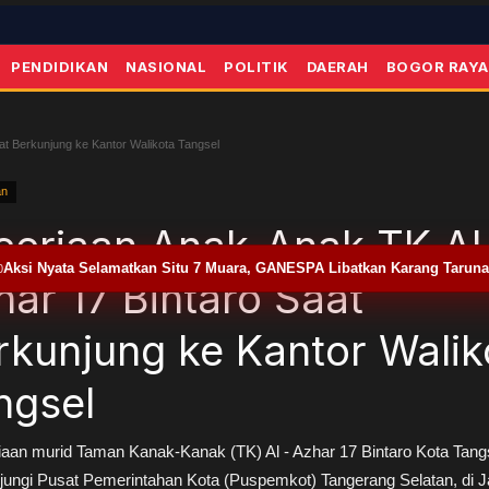
PENDIDIKAN
NASIONAL
POLITIK
DAERAH
BOGOR RAYA
t Berkunjung ke Kantor Walikota Tangsel
an
ceriaan Anak-Anak TK Al
Aksi Nyata Selamatkan Situ 7 Muara, GANESPA Libatkan Karang Tarun
0
har 17 Bintaro Saat
rkunjung ke Kantor Walik
ngsel
iaan murid Taman Kanak-Kanak (TK) Al - Azhar 17 Bintaro Kota Tang
ungi Pusat Pemerintahan Kota (Puspemkot) Tangerang Selatan, di J