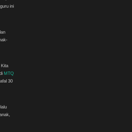
uru ini
.
an
nak-
Kita
di
MTQ
afal 30
lalu
anak,