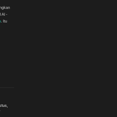
ngkan
 Al -
b
. Itu
stus,
y