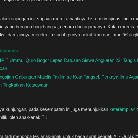
lui kunjungan ini, supaya mereka nantinya bisa berimajinasi ingin m
n yang berguna bagi bangsa, negara dan agamanya. Kalau mereka 
lisi, dan lainnya mereka itu sudah punya bekal ilmu dan iman,â€ ung
mendasi
PIT Ummul Quro Bogor Lepas Ratusan Siswa Angkatan 22, Tangis 
cah
ngajian Gabungan Majelis Taklim se Kota Tangsel, Perkaya Ilmu Ag
n Tingkatkan Ketaqwaan
ya kunjungan, pada kesempatan ini juga menunjukkan
keterampilan
d
iliki oleh anak-anak TK.
 tadi mencoba tes anak-anak untuk baca surat pendek Al - Qurâ€