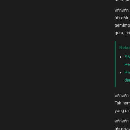
\n
\n\n
\n
â€œMela
pemimpi
guru, po
Reko
SM
Pe
Pe
da
\n
\n\n
\n
Tak han
yang dim
\n
\n\n
\n
â€œSaya