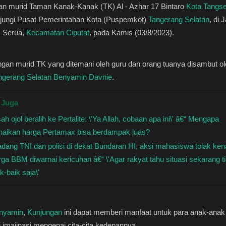
an murid Taman Kanak-Kanak (TK) Al - Azhar 17 Bintaro
Kota Tangse
ungi Pusat Pemerintahan Kota (Puspemkot)
Tangerang Selatan
, di 
 Serua,
Kecamatan Ciputat
, pada Kamis (03/8/2023).
an murid TK yang ditemani oleh guru dan orang tuanya disambut ol
ngerang Selatan
Benyamin Davnie
.
 Juga
ah ojol beralih ke Pertalite: \'Ya Allah, cobaan apa ini\' â€“ Mengapa
naikan harga Pertamax bisa berdampak luas?
adang TNI dan polisi di dekat Bundaran HI, aksi mahasiswa tolak ken
rga BBM diwarnai kericuhan â€“ \'Agar rakyat tahu situasi sekarang t
k-baik saja\'
nyamin
,
Kunjungan
ini dapat memberi manfaat untuk para anak-anak
 imajinasi mengenai cita-cita kedepannya.