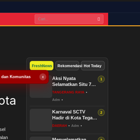
-
FreshNews
Rekomendasi
Hot Today
a dan Komunitas
x
Aksi Nyata
Selamatkan Situ 7
Muara, GANESPA
TANGERANG RAYA
•
ota
Libatkan Karang
Adm
•
Taruna dan
Komunitas
Karnaval SCTV
Hadir di Kota Tegal,
Digelar Gratis
DAERAH
•
Adm
•
sel
Selama Dua Hari
alan
Menyelamatkan