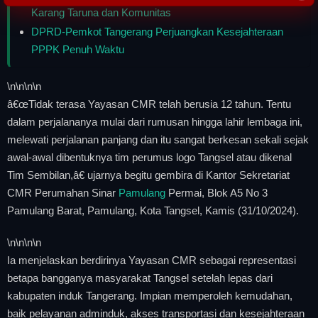
Karang Taruna dan Komunitas
DPRD-Pemkot Tangerang Perjuangkan Kesejahteraan
PPPK Penuh Waktu
\n
\n\n
\n
â€œTidak terasa Yayasan CMR telah berusia 12 tahun. Tentu
dalam perjalananya mulai dari rumusan hingga lahir lembaga ini,
melewati perjalanan panjang dan itu sangat berkesan sekali sejak
awal-awal dibentuknya tim perumus logo Tangsel atau dikenal
Tim Sembilan,â€ ujarnya begitu gembira di Kantor Sekretariat
CMR Perumahan Sinar
Pamulang
Permai, Blok A5 No 3
Pamulang Barat, Pamulang, Kota Tangsel, Kamis (31/10/2024).
\n
\n\n
\n
Ia menjelaskan berdirinya Yayasan CMR sebagai representasi
betapa bangganya masyarakat Tangsel setelah lepas dari
kabupaten induk Tangerang. Impian memperoleh kemudahan,
baik pelayanan adminduk, akses transportasi dan kesejahteraan