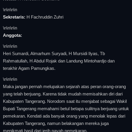
\n
\n\n
\n
Sekretaris:
H Fachruddin Zuhri
\n
\n\n
\n
Anggota:
\n
\n\n
\n
Heri Sumardi, Almarhum Suryadi, H Mursidi Ilyas, Tb
Rahmatullah, H Abdul Rojak dan Landung Mintohardjo dan
terakhir Agam Pamungkas.
\n
\n\n
\n
Maka jangan pernah melupakan sejarah atas peran orang-orang
yang telah berjuang. Karena tidak mudah memisahkan diri dari
Kabupaten Tangerang. Norodom saat itu menjabat sebagai Wakil
Bupati Tangerang memahami betul betapa sulitnya berjuang untuk
pemekaran. Kendati ada banyak orang yang menolak lepas dari
Kabupaten Tangerang, namun belakangan mereka juga
menikmati hasil dari jerih payah pemekaran.