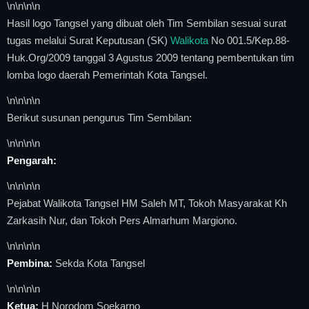
\n
\n\n
\n
Hasil logo Tangsel yang dibuat oleh Tim Sembilan sesuai surat
tugas melalui Surat Keputusan (SK)
Walikota
No 001.5/Kep.88-
Huk.Org/2009 tanggal 3 Agustus 2009 tentang pembentukan tim
lomba logo daerah Pemerintah Kota Tangsel.
\n
\n\n
\n
Berikut susunan pengurus Tim Sembilan:
\n
\n\n
\n
Pengarah:
\n
\n\n
\n
Pejabat Walikota Tangsel HM Saleh MT, Tokoh Masyarakat Kh
Zarkasih Nur, dan Tokoh Pers Almarhum Margiono.
\n
\n\n
\n
Pembina:
Sekda Kota Tangsel
\n
\n\n
\n
Ketua:
H Norodom Soekarno