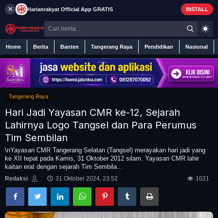
×
Harianrakyat
Official App
GRATIS
INSTALL
Home
Berita
Banten
Tangerang Raya
Pendidikan
Nasional
Tangerang Raya
Home
Hari Jadi Yayasan CMR ke-12, Sejarah
Berita
Lahirnya Logo Tangsel dan Para Perumus
Tim Sembilan
Iklan
\nYayasan CMR Tangerang Selatan (Tangsel) merayakan hari jadi yang
ke XII tepat pada Kamis, 31 Oktober 2012 silam. Yayasan CMR lahir
kaitan erat dengan sejarah Tim Sembila...
Contact
Redaksi
31 Oktober 2024, 23:52
1021
Banten