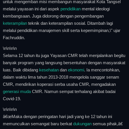
untuk mengemban misi membangun masyarakat Kota Tangsel
melalui yayasan ini dari aspek
pendidikan
mental ideologi
kembangsaan. Juga didorong dengan pengembangan
keterampilan
teknik dan keterampilan sosial. Ditambah lagi
melalui pendidikan manajemen skill serta kepemimpinan,\" ujar
Fachruddin.
\n
\n\n
\n
Selama 12 tahun itu juga Yayasan CMR telah menjalankan begitu
banyak program yang langsung bersentuhan dengan masyarakat
luas. Baik dibidang
kesehatan
dan
ekonomi
. Ia mencontohkan,
dalam waktu lima tahun 2013-2018 mengelola sanggar senam
CMR, mendirikan koperasi serba usaha CMR, mengadakan
generasi muda
CMR. Namun sempat terhalang akibat badai
Covid-19.
\n
\n\n
\n
â€œMaka dengan peringatan hari jadi yang ke 12 tahun ini
memunculkan semangat baru berkat
dukungan
semua pihak,â€