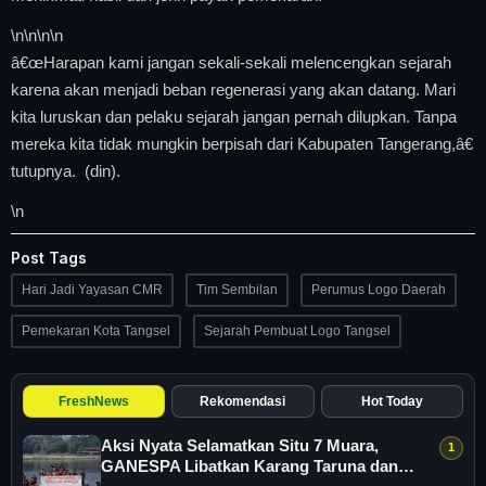
\n
\n\n
\n
â€œHarapan kami jangan sekali-sekali melencengkan sejarah
karena akan menjadi beban regenerasi yang akan datang. Mari
kita luruskan dan pelaku sejarah jangan pernah dilupkan. Tanpa
mereka kita tidak mungkin berpisah dari Kabupaten Tangerang,â€
tutupnya. (din).
\n
Post Tags
Hari Jadi Yayasan CMR
Tim Sembilan
Perumus Logo Daerah
Pemekaran Kota Tangsel
Sejarah Pembuat Logo Tangsel
FreshNews
Rekomendasi
Hot Today
Aksi Nyata Selamatkan Situ 7 Muara,
GANESPA Libatkan Karang Taruna dan