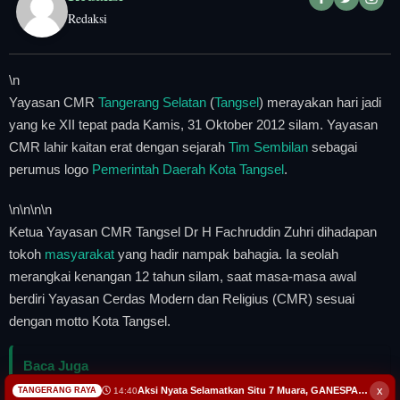
Redaksi
\n
Yayasan CMR
Tangerang Selatan
(
Tangsel
) merayakan hari jadi
yang ke XII tepat pada Kamis, 31 Oktober 2012 silam. Yayasan
CMR lahir kaitan erat dengan sejarah
Tim Sembilan
sebagai
perumus logo
Pemerintah Daerah
Kota Tangsel
.
\n
\n\n
\n
Ketua Yayasan CMR Tangsel Dr H Fachruddin Zuhri dihadapan
tokoh
masyarakat
yang hadir nampak bahagia. Ia seolah
merangkai kenangan 12 tahun silam, saat masa-masa awal
berdiri Yayasan Cerdas Modern dan Religius (CMR) sesuai
dengan motto Kota Tangsel.
Baca Juga
x
Aksi Nyata Selamatkan Situ 7 Muara, GANESPA Libatkan Karang Taruna dan Komunitas
Aksi Nyata Selamatkan Situ 7 Muara, GANESPA Libatkan
14:40
TANGERANG RAYA