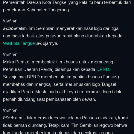
Pemerintah Daerah Kota Tangsel yang kala itu baru terbentuk dari
pemekaran Kabupaten Tangerang.
\n
\n\n
\n
â€œSetelah Tim Sembilan menyerahkan hasil logo dari tiga
nominasi terbaik atas putusan rapat pleno diserahkan kepada
Walikota Tangsel
,â€ ujarnya.
\n
\n\n
\n
Maka Pemkot membentuk tim khusus untuk merancang
Peraturan Daerah (Perda) disampaikan kepada
DPRD
.
Selanjutnya DPRD membentuk tim pantia khusus (Pansus)
membahas dan mengkaji serta merumuskan logo Tangsel
dijadikan Perda. Meski pada akhirnya tim perumus logo tidak
pernah diundang saat pembahasan oleh dewan.
\n
\n\n
\n
â€œKami tidak merasa kecewa selama Pansus diadakan, kami
tidak pernah diundang. Tetapi kami Tim Sembilan legowo bahwa
kami sudah memberikan kontribusi dan dedikasi kepada