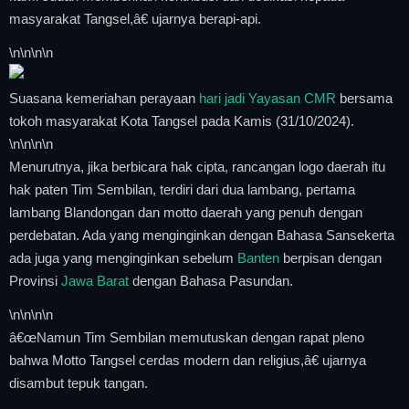
masyarakat Tangsel,â€ ujarnya berapi-api.
\n
\n\n
\n
Suasana kemeriahan perayaan
hari jadi Yayasan CMR
bersama
tokoh masyarakat Kota Tangsel pada Kamis (31/10/2024).
\n
\n\n
\n
Menurutnya, jika berbicara hak cipta, rancangan logo daerah itu
hak paten Tim Sembilan, terdiri dari dua lambang, pertama
lambang Blandongan dan motto daerah yang penuh dengan
perdebatan. Ada yang menginginkan dengan Bahasa Sansekerta
ada juga yang menginginkan sebelum
Banten
berpisan dengan
Provinsi
Jawa Barat
dengan Bahasa Pasundan.
\n
\n\n
\n
â€œNamun Tim Sembilan memutuskan dengan rapat pleno
bahwa Motto Tangsel cerdas modern dan religius,â€ ujarnya
disambut tepuk tangan.