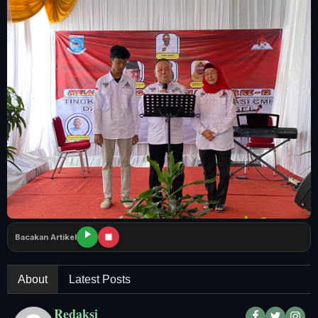
Tangerang Raya
Pendidikan
Nasional
Politik
Daerah
Bogor Raya
Bacakan Artikel
About
Latest Posts
Redaksi