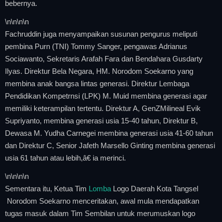
bebernya.
\n
\n\n
\n
Fachruddin juga menyampaikan susunan pengurus meliputi
pembina Purn (TNI) Tommy Sanger, pengawas Adrianus
Sociawanto, Sekretaris Arafah Fara dan Bendahara Gusdarty
Ilyas. Direktur Bela Negara, HM. Norodom Soekarno yang
membina anak bangsa lintas generasi. Direktur Lembaga
Pendidikan Kompetrnsi (LPK) M. Muid membina generasi agar
memiliki keterampilan tertentu. Direktur A, GenZMilineal Evik
Supriyanto, membina generasi usia 15-40 tahun, Direktur B,
Dewasa M. Yudha Carnegei membina generasi usia 41-60 tahun
dan Direktur C, Senior Jafeth Marsello Ginting membina generasi
usia 61 tahun atau lebih,â€ ia merinci.
\n
\n\n
\n
Sementara itu, Ketua Tim
Lomba
Logo Daerah Kota Tangsel
Norodom Soekarno menceritakan, awal mula mendapatkan
tugas masuk dalam Tim Sembilan untuk merumuskan logo