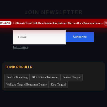
JOIN NEWSLETTER
Nasional
Newsletter Desc
x
Bupati Tegal Tilik Desa Sumingkir, Ratusan Warga Akses Beragam Layanan Publik
16:51
Politik
DAERAH
Daerah
Subscribe
No Thanks
Bogor Raya
TOPIK POPULER
Pemkot Tangerang
DPRD Kota Tangerang
Pemkot Tangsel
Walikota Tangsel Benyamin Davnie
Kota Tangsel