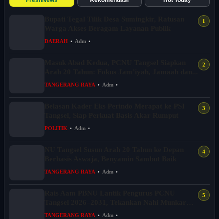
FreshNews
Rekomendasi
Hot Today
Bupati Tegal Tilik Desa Sumingkir, Ratusan
Warga Akses Beragam Layanan Publik
DAERAH
•
Adm
•
Masuk Abad Kedua, PCNU Tangsel Siapkan
Arah 20 Tahun: Fokus Jam’iyah, Jamaah dan...
TANGERANG RAYA
•
Adm
•
Belasan Kader Eks Perindo Merapat ke PSI
Tangsel, Siap Perkuat Basis Akar Rumput
POLITIK
•
Adm
•
NU Tangsel Susun Arah 20 Tahun ke Depan
Berbasis Aswaja, Benyamin Sambut Baik
TANGERANG RAYA
•
Adm
•
Rais Aam PBNU Lantik Pengurus PCNU
Tangsel 2026–2031, Tekankan Nahi Munkar
dan D...
TANGERANG RAYA
•
Adm
•