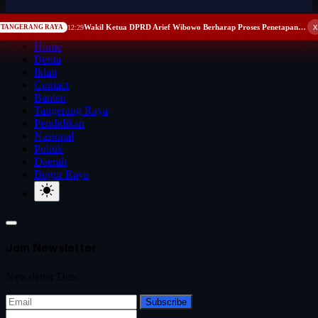
x
Wakil Ketua DPRD Arief Wibowo Berharap Proses Penetapan Pengganti Alm Rusdi Segera Tuntas
TANGERANG RAYA
12:29
Home
Berita
Iklan
Contact
Banten
Tangerang Raya
Pendidikan
Nasional
Politik
Daerah
Bogor Raya
Join Newsletter
Newsletter Desc
Subscribe