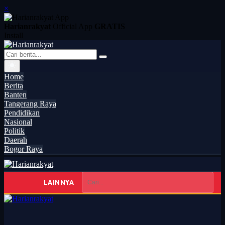
×
Harianrakyat
Official App
GRATIS
Install
Home
Berita
Banten
Tangerang Raya
Pendidikan
Nasional
Politik
Daerah
Bogor Raya
LAINNYA