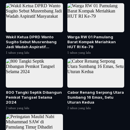
Wakil Ketua DPRD Wanto
Warga RW 01 Pamulang
Sugito Sebut Musrenbang
Barat Kompak Meriahkan
Jadi Wadah Aspiratif
HUT RI Ke-79
Masyarakat
1 tahun yang lalu
1 tahun yang lalu
800 Tangki Septik Dibangun
Cabor Renang Serpong Utara
Pemkot Tangsel Selama
Sumbang 16 Emas, Setu
2024
Uturan Kedua
2 tahun yang lalu
2 tahun yang lalu