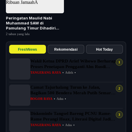
Peringatan Maulid Nabi
Muhammad SAW di
Pamulang Timur Dihadiri
Ribuan JamaahÂ
2 tahun yang lalu
FreshNews
Rekomendasi
Hot Today
Wakil Ketua DPRD Arief Wibowo Berharap
Proses Penetapan Pengganti Alm Rusdi
Sege...
TANGERANG RAYA
•
Adith
•
Camat Tajurhalang Turun ke Jalan,
Bagikan 500 Bendera Merah Putih Semarak
HUT RI...
BOGOR RAYA
•
Adm
•
Diskominfo Tangsel Bareng PCNU Rame-
Rame Perangi Hoax, Literasi Digital Jadi
And...
TANGERANG RAYA
•
Adm
•