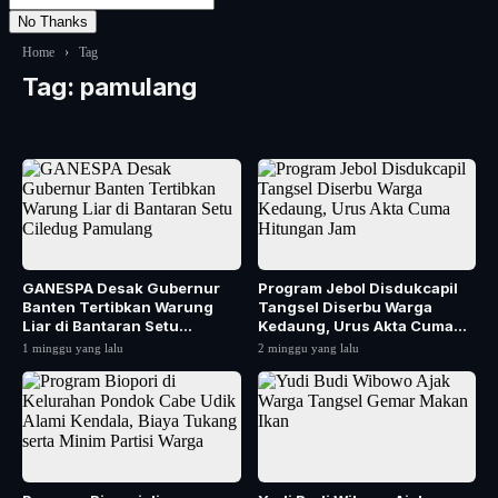
No Thanks
Home
›
Tag
Tag:
pamulang
GANESPA Desak Gubernur
Program Jebol Disdukcapil
Banten Tertibkan Warung
Tangsel Diserbu Warga
Liar di Bantaran Setu
Kedaung, Urus Akta Cuma
Ciledug Pamulang
Hitungan Jam
1 minggu yang lalu
2 minggu yang lalu