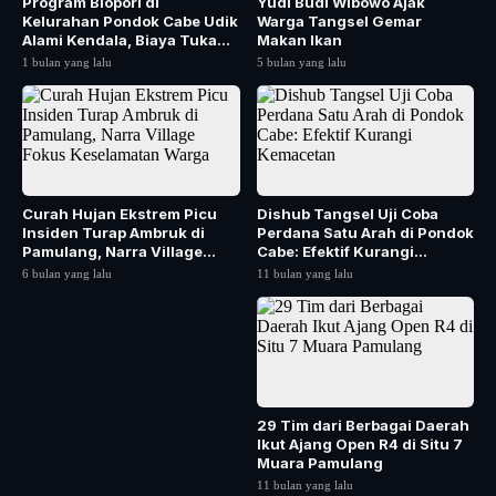
Program Biopori di
Yudi Budi Wibowo Ajak
Kelurahan Pondok Cabe Udik
Warga Tangsel Gemar
Alami Kendala, Biaya Tukang
Makan Ikan
serta Minim Part...
1 bulan yang lalu
5 bulan yang lalu
Curah Hujan Ekstrem Picu
Dishub Tangsel Uji Coba
Insiden Turap Ambruk di
Perdana Satu Arah di Pondok
Pamulang, Narra Village
Cabe: Efektif Kurangi
Fokus Keselamatan...
Kemacetan
6 bulan yang lalu
11 bulan yang lalu
29 Tim dari Berbagai Daerah
Ikut Ajang Open R4 di Situ 7
Muara Pamulang
11 bulan yang lalu