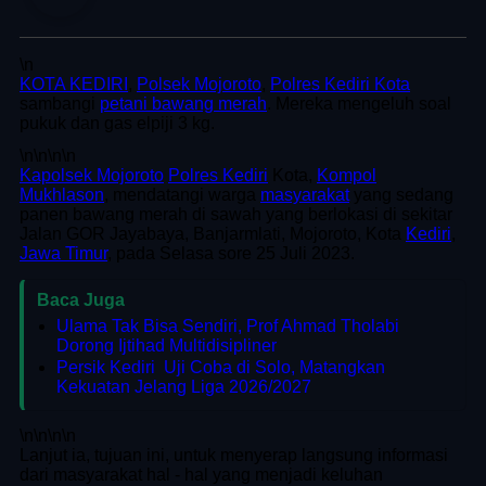
\n
KOTA KEDIRI
,
Polsek Mojoroto
,
Polres Kediri Kota
sambangi
petani bawang merah
. Mereka mengeluh soal
pukuk dan gas elpiji 3 kg.
\n
\n\n
\n
Kapolsek Mojoroto
Polres Kediri
Kota,
Kompol
Mukhlason
, mendatangi warga
masyarakat
yang sedang
panen bawang merah di sawah yang berlokasi di sekitar
Jalan GOR Jayabaya, Banjarmlati, Mojoroto, Kota
Kediri
,
Jawa Timur
, pada Selasa sore 25 Juli 2023.
Baca Juga
Ulama Tak Bisa Sendiri, Prof Ahmad Tholabi
Dorong Ijtihad Multidisipliner
Persik Kediri Uji Coba di Solo, Matangkan
Kekuatan Jelang Liga 2026/2027
\n
\n\n
\n
Lanjut ia, tujuan ini, untuk menyerap langsung informasi
dari masyarakat hal - hal yang menjadi keluhan