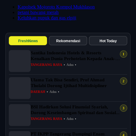
Kapolsek Mojoroto Kompol Mukhlason
petani bawang merah
Keluhkan pupuk dan gas elpiji
FreshNews
Rekomendasi
Hot Today
Santika Indonesia Hotels & Resorts
Kenalkan Dunia Perhotelan Kepada Anak-
anak As...
TANGERANG RAYA
•
Adm
•
Ulama Tak Bisa Sendiri, Prof Ahmad
Tholabi Dorong Ijtihad Multidisipliner
DAERAH
•
Adm
•
BSI Hadirkan Solusi Finansial Syariah,
Dorong Keseimbangan Spiritual dan Sosial...
TANGERANG RAYA
•
Adm
•
PT IKPP Tangerang Dampingi Enam