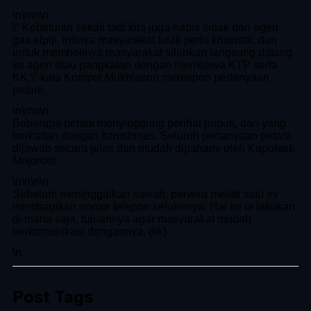
\n
\n\n
\n
\" Kebetulan sekali tadi kita juga habis sidak dari agen
gas elpiji, intinya masyarakat tidak perlu khawatir, dan
untuk membelinya masyarakat silahkan langsung datang
ke agen atau pangkalan dengan membawa KTP serta
KK,\" kata Kompol Mukhlason merespon pertanyaan
petani.
\n
\n\n
\n
Beberapa petani menyinggung perihal pupuk, dan yang
berkaitan dengan kamtibmas. Seluruh pertanyaan petani
dijawab secara jelas dan mudah dipahami oleh Kapolsek
Mojoroto.
\n
\n\n
\n
Sebelum meninggalkan sawah, perwira melati satu ini
membagikan nomor telepon selulernya. Hal ini ia lakukan
di mana saja, tujuannya agar masyarakat mudah
berkomunikasi dengannya. (lik).
\n
Post Tags