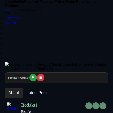
3 kg.\n\n\n\nKapolsek Mojoroto Polres Kediri Kota, Kompol
Mukhlaso...
Redaksi
28 Juli 2023, 04:31
932
Facebook
Twitter
Bacakan Artikel
About
Latest Posts
Redaksi
Redaksi