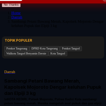
No Thanks
Home
Daerah
Sambangi Petani Bawang Merah, Kapolsek Mojoroto Dengar
keluhan Pupuk dan Elpiji 3 kg
TOPIK POPULER
Pemkot Tangerang
DPRD Kota Tangerang
Pemkot Tangsel
Walikota Tangsel Benyamin Davnie
Kota Tangsel
Daerah
Sambangi Petani Bawang Merah,
Kapolsek Mojoroto Dengar keluhan Pupuk
dan Elpiji 3 kg
\nKOTA KEDIRI, Polsek Mojoroto, Polres Kediri Kota sambangi
petani bawang merah. Mereka mengeluh soal pukuk dan gas elpiji