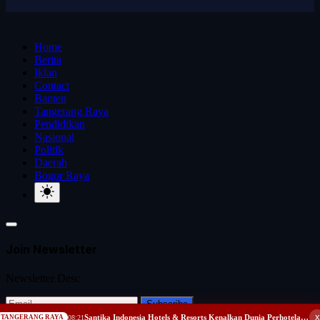
Home
Berita
Iklan
Contact
Banten
Tangerang Raya
Pendidikan
Nasional
Politik
Daerah
Bogor Raya
Join Newsletter
Newsletter Desc
Subscribe
x
Santika Indonesia Hotels & Resorts Kenalkan Dunia Perhotelan Kepada Anak-anak Asuhan SOS Children’s Villages d...
TANGERANG RAYA
08:21