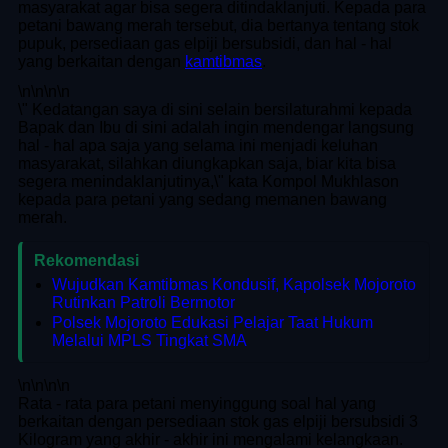
masyarakat agar bisa segera ditindaklanjuti. Kepada para
petani bawang merah tersebut, dia bertanya tentang stok
pupuk, persediaan gas elpiji bersubsidi, dan hal - hal
yang berkaitan dengan
kamtibmas
.
\n
\n\n
\n
\" Kedatangan saya di sini selain bersilaturahmi kepada
Bapak dan Ibu di sini adalah ingin mendengar langsung
hal - hal apa saja yang selama ini menjadi keluhan
masyarakat, silahkan diungkapkan saja, biar kita bisa
segera menindaklanjutinya,\" kata Kompol Mukhlason
kepada para petani yang sedang memanen bawang
merah.
Rekomendasi
Wujudkan Kamtibmas Kondusif, Kapolsek Mojoroto
Rutinkan Patroli Bermotor
Polsek Mojoroto Edukasi Pelajar Taat Hukum
Melalui MPLS Tingkat SMA
\n
\n\n
\n
Rata - rata para petani menyinggung soal hal yang
berkaitan dengan persediaan stok gas elpiji bersubsidi 3
Kilogram yang akhir - akhir ini mengalami kelangkaan.