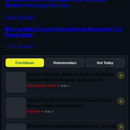
Madiun–Ponorogo, KAI Dao...
4 hari yang lalu
Marcos Reina Torres Fokus Bentuk Permainan Tim
Persik Kediri
4 hari yang lalu
FreshNews
Rekomendasi
Hot Today
Santika Indonesia Hotels & Resorts Kenalkan
Dunia Perhotelan Kepada Anak-anak As...
TANGERANG RAYA
•
Adm
•
Ulama Tak Bisa Sendiri, Prof Ahmad Tholabi
Dorong Ijtihad Multidisipliner
DAERAH
•
Adm
•
BSI Hadirkan Solusi Finansial Syariah, Dorong