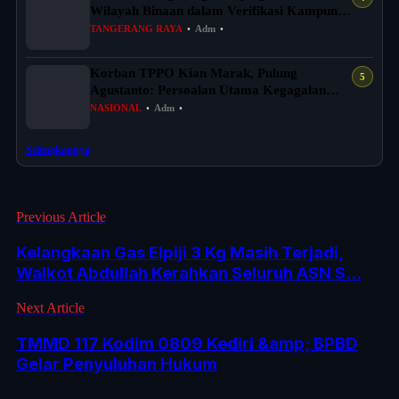
Wilayah Binaan dalam Verifikasi Kampung
Iklim Ba...
TANGERANG RAYA
•
Adm
•
Korban TPPO Kian Marak, Pulung
Agustanto: Persoalan Utama Kegagalan
Menciptakan...
NASIONAL
•
Adm
•
Selengkapnya
Previous Article
Kelangkaan Gas Elpiji 3 Kg Masih Terjadi,
Walkot Abdullah Kerahkan Seluruh ASN S...
Next Article
TMMD 117 Kodim 0809 Kediri &amp; BPBD
Gelar Penyuluhan Hukum