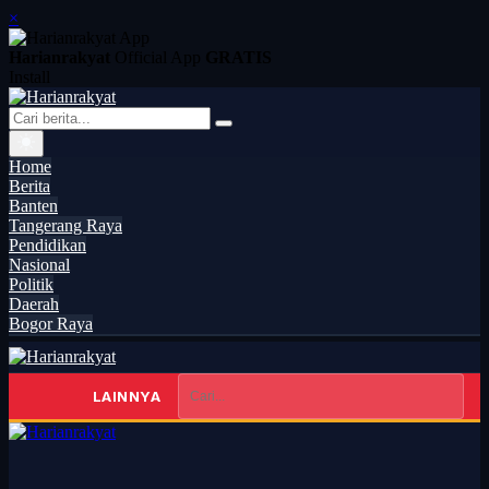
×
Harianrakyat
Official App
GRATIS
Install
Home
Berita
Banten
Tangerang Raya
Pendidikan
Nasional
Politik
Daerah
Bogor Raya
LAINNYA