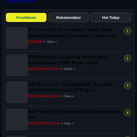
FreshNews
Rekomendasi
Hot Today
HUT ke-81 RI di Kecamatan Tarub Tegal
Bakal Dimeriahkan Permainan Gobak Sodor
DAERAH
•
Adm
•
DPRD-Pemkot Tangerang Perjuangkan
Kesejahteraan PPPK Penuh Waktu
TANGERANG RAYA
•
Adith
•
Tak Mau Lansia Terpinggirkan, Benyamin
Perkuat 36 Pos Lansia di Tangsel
TANGERANG RAYA
•
Adm
•
Pilar Saga Ajak Masyarakat Rajin Konsusmi
Ikan
TANGERANG RAYA
•
Adm
•