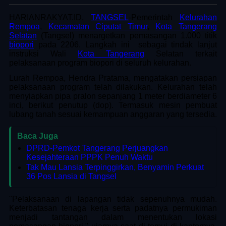
HARIANRAKYAT.ID,
TANGSEL
-Pemerintah
Kelurahan
Rempoa
,
Kecamatan Ciputat Timur
,
Kota Tangerang
Selatan
(Tangsel) menargetkan pemasangan 1.000 titik
biopori
pada 2206. Langkah ini sebagai tindak lanjut
instruksi Wali
Kota Tangerang
Selatan terkait
pelaksanaan program biopori di seluruh kelurahan.
Lurah Rempoa, Hendra Pratama, mengatakan persiapan
pelaksanaan program telah dilakukan. Kelurahan telah
menyiapkan pipa pralon sepanjang 1 meter berdiameter 6
inci, berikut penutup (dop). Termasuk mesin pembuat
lubang tanah sesuai kemampuan anggaran yang tersedia.
Baca Juga
DPRD-Pemkot Tangerang Perjuangkan
Kesejahteraan PPPK Penuh Waktu
Tak Mau Lansia Terpinggirkan, Benyamin Perkuat
36 Pos Lansia di Tangsel
"Pelaksanaan di lapangan tidak sepenuhnya mudah.
Keterbatasan tenaga kerja serta padatnya permukiman
menjadi tantangan dalam menentukan lokasi