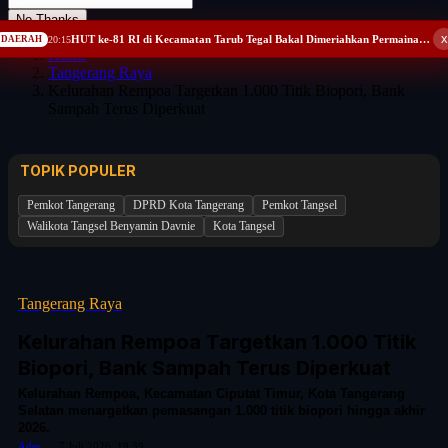
No Thanks
x
HUT ke-81 RI di Kecamatan Tarub Tegal Bakal Dimeriahkan Permainan Gobak Sodor
DAERAH
20:15
Home
Tangerang Raya
Kelurahan Rempoa Targetkan 1.000 Titik Biopori, Bank
Sampah Terus Diperkuat
TOPIK POPULER
Pemkot Tangerang
DPRD Kota Tangerang
Pemkot Tangsel
Walikota Tangsel Benyamin Davnie
Kota Tangsel
Tangerang Raya
Kelurahan Rempoa Targetkan 1.000 Titik
Biopori, Bank Sampah Terus Diperkuat
Kelurahan Rempoa, Kecamatan Ciputat Timur, Kota Tangerang
Selatan menargetkan pemasangan 1.000 titik biopori hingga akhir
2026.
Adm
7 Juli 2026, 19:39