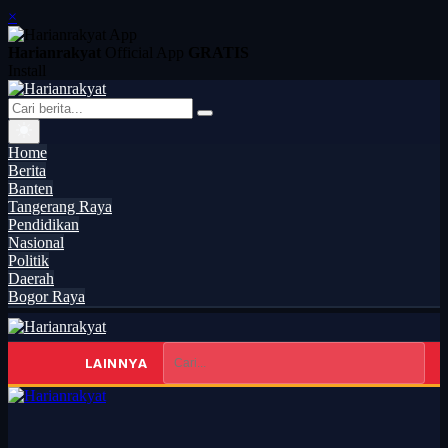
×
Harianrakyat
Official App
GRATIS
Install
Home
Berita
Banten
Tangerang Raya
Pendidikan
Nasional
Politik
Daerah
Bogor Raya
LAINNYA