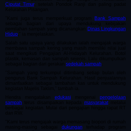
Ciputat Timur
, setelah Pondok Ranji dan paling padat
Kelurahan Pisangan.
"Kami juga terus memperkuat program
Bank Sampah
sebagai bagian dari upaya mendukung kebijakan
pemilahan sampah yang dicanangkan
Dinas Lingkungan
Hidup
," ia menjelaskan.
Salah satu upaya yang dilakukan ialah mengajak warga
membawa sampah kering yang masih memiliki nilai jual
saat mengikuti Pengajian Al-Hidayah Kelurahan. Botol
plastik, kemasan dan sampah sejenis. Lalu dikumpulkan
sebagai bagian dari gerakan
sedekah sampah
.
"Sampah yang terkumpul ditimbang setiap bulan oleh
pengurus Bank Sampah Kelurahan. Hasil penjualannya
dimanfaatkan sebagai tambahan kas untuk mendukung
kegiatan Majelis Taklim," tambah ia.
Hendra mengatakan
edukasi
mengenai
pengelolaan
sampah
terus disampaikan kepada
masyarakat
melalui
berbagai kegiatan. Mulai dari pengajian hingga rapat RT
dan RW.
"Kami terus mengajak warga memasang biopori di rumah
masing-masing sebagai
dukungan
terhadap program