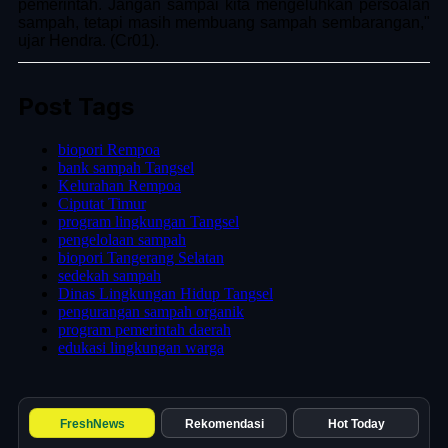
pemerintah. Jangan sampai kita mengeluhkan persoalan
sampah, tetapi masih membuang sampah sembarangan,"
ujar Hendra. (Cr01).
Post Tags
biopori Rempoa
bank sampah Tangsel
Kelurahan Rempoa
Ciputat Timur
program lingkungan Tangsel
pengelolaan sampah
biopori Tangerang Selatan
sedekah sampah
Dinas Lingkungan Hidup Tangsel
pengurangan sampah organik
program pemerintah daerah
edukasi lingkungan warga
FreshNews
Rekomendasi
Hot Today