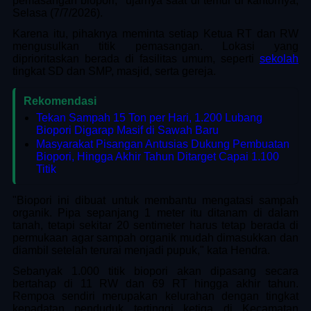
pemasangan biopori," ujarnya saat di temui di kantornya,
Selasa (7/7/2026).
Karena itu, pihaknya meminta setiap Ketua RT dan RW
mengusulkan titik pemasangan. Lokasi yang
diprioritaskan berada di fasilitas umum, seperti
sekolah
tingkat SD dan SMP, masjid, serta gereja.
Rekomendasi
Tekan Sampah 15 Ton per Hari, 1.200 Lubang
Biopori Digarap Masif di Sawah Baru
Masyarakat Pisangan Antusias Dukung Pembuatan
Biopori, Hingga Akhir Tahun Ditarget Capai 1.100
Titik
"Biopori ini dibuat untuk membantu mengatasi sampah
organik. Pipa sepanjang 1 meter itu ditanam di dalam
tanah, tetapi sekitar 20 sentimeter harus tetap berada di
permukaan agar sampah organik mudah dimasukkan dan
diambil setelah terurai menjadi pupuk," kata Hendra.
Sebanyak 1.000 titik biopori akan dipasang secara
bertahap di 11 RW dan 69 RT hingga akhir tahun.
Rempoa sendiri merupakan kelurahan dengan tingkat
kepadatan penduduk tertinggi ketiga di Kecamatan