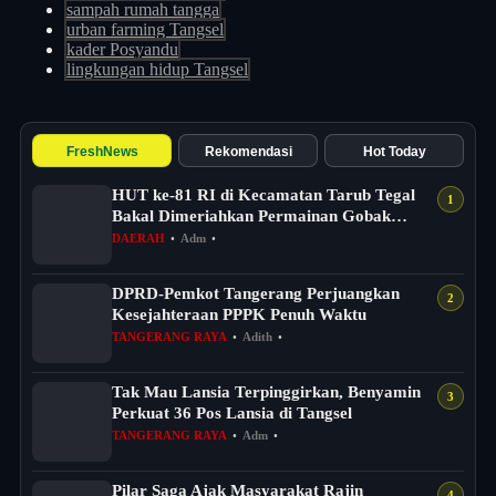
sampah rumah tangga
urban farming Tangsel
kader Posyandu
lingkungan hidup Tangsel
FreshNews
Rekomendasi
Hot Today
HUT ke-81 RI di Kecamatan Tarub Tegal
Bakal Dimeriahkan Permainan Gobak
Sodor
DAERAH
•
Adm
•
DPRD-Pemkot Tangerang Perjuangkan
Kesejahteraan PPPK Penuh Waktu
TANGERANG RAYA
•
Adith
•
Tak Mau Lansia Terpinggirkan, Benyamin
Perkuat 36 Pos Lansia di Tangsel
TANGERANG RAYA
•
Adm
•
Pilar Saga Ajak Masyarakat Rajin