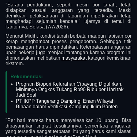
"Sarana pendukung, seperti mesin bor tanah, telah
disiapkan sesuai anggaran yang tersedia. Meski
demikian, pelaksanaan di lapangan diperkirakan tetap
menghadapi sejumlah kendala," ujarnya di temui di
kantornya, Selasa (7/7/2026).
Menurut Midih, kondisi tanah berbatu maupun lapisan cor
kerap menghambat proses pengeboran. Sehingga titik
pemasangan harus dipindahkan. Keterbatasan anggaran
upah pekerja juga menjadi tantangan karena program ini
diprioritaskan melibatkan
masyarakat
kategori kemiskinan
ekstrem.
Rekomendasi
Program Biopori Kelurahan Cipayung Digulirkan,
Minimnya Ongkos Tukang Rp90 Ribu per Hari tak
Jadi Soal
PT IKPP Tangerang Dampingi Enam Wilayah
Binaan dalam Verifikasi Kampung Iklim Banten
"Per hari mereka harus menyelesaikan 10 lubang. Bisa
dibayangkan tingkat kesulitannya, sementara anggaran
yang tersedia sangat terbatas. Itu yang harus kami siasati
agar program ini tetap berjalan," ujar Midih.