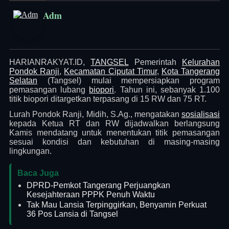
Adm
HARIANRAKYAT.ID,
TANGSEL
Pemerintah
Kelurahan
Pondok Ranji
,
Kecamatan Ciputat Timur
,
Kota Tangerang
Selatan
(Tangsel) mulai mempersiapkan program
pemasangan lubang
biopori
. Tahun ini, sebanyak 1.100
titik biopori ditargetkan terpasang di 15 RW dan 75 RT.
Lurah Pondok Ranji, Midih, S.Ag., mengatakan
sosialisasi
kepada Ketua RT dan RW dijadwalkan berlangsung
Kamis mendatang untuk menentukan titik pemasangan
sesuai kondisi dan kebutuhan di masing-masing
lingkungan.
Baca Juga
DPRD-Pemkot Tangerang Perjuangkan
Kesejahteraan PPPK Penuh Waktu
Tak Mau Lansia Terpinggirkan, Benyamin Perkuat
36 Pos Lansia di Tangsel