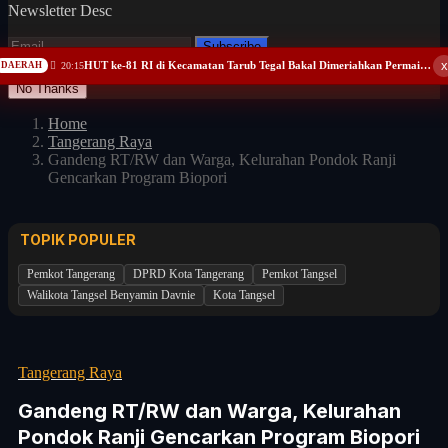
Newsletter Desc
Subscribe
x
HUT ke-81 RI di Kecamatan Tarub Tegal Bakal Dimeriahkan Permainan Gobak Sodor
DAERAH
20:15
No Thanks
Home
Tangerang Raya
Gandeng RT/RW dan Warga, Kelurahan Pondok Ranji
Gencarkan Program Biopori
TOPIK POPULER
Pemkot Tangerang
DPRD Kota Tangerang
Pemkot Tangsel
Walikota Tangsel Benyamin Davnie
Kota Tangsel
Tangerang Raya
Gandeng RT/RW dan Warga, Kelurahan
Pondok Ranji Gencarkan Program Biopori