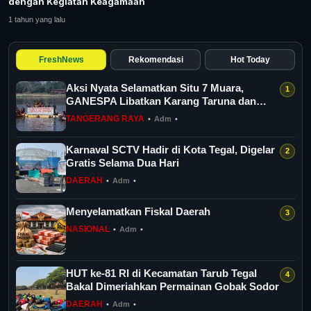
dengan Kegiatan Keagamaan
Tangerang Raya
1 tahun yang lalu
Pendidikan
FreshNews
Rekomendasi
Hot Today
Nasional
Aksi Nyata Selamatkan Situ 7 Muara,
GANESPA Libatkan Karang Taruna dan
Politik
Komunitas
TANGERANG RAYA
•
Adm
•
Daerah
Karnaval SCTV Hadir di Kota Tegal, Digelar
Gratis Selama Dua Hari
DAERAH
•
Adm
•
Bogor Raya
Menyelamatkan Fiskal Daerah
NASIONAL
•
Adm
•
HUT ke-81 RI di Kecamatan Tarub Tegal
Bakal Dimeriahkan Permainan Gobak Sodor
DAERAH
•
Adm
•