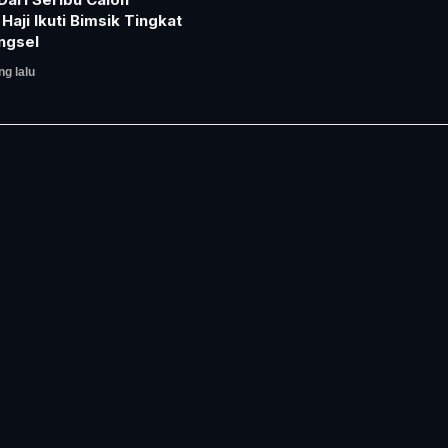
aji Ikuti Bimsik Tingkat
ngsel
ng lalu