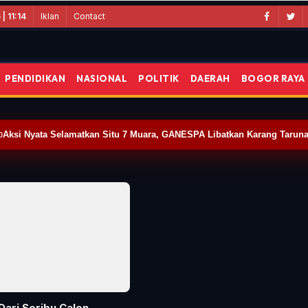
Iklan
Contact
| 11:14
PENDIDIKAN
NASIONAL
POLITIK
DAERAH
BOGOR RAYA
gsel
Aksi Nyata Selamatkan Situ 7 Muara, GANESPA Libatkan Karang Tarun
0
Dari Seribu Calon