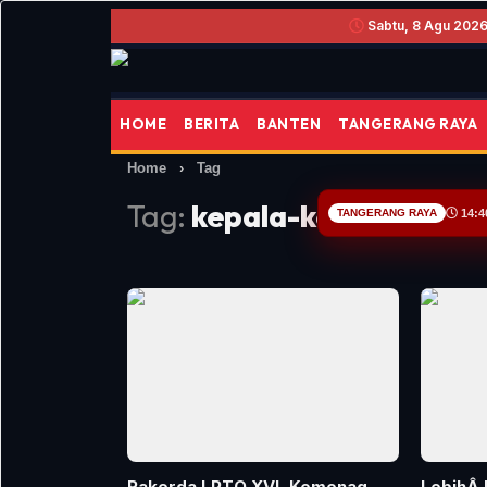
Sabtu, 8 Agu 2026 
HOME
BERITA
BANTEN
TANGERANG RAYA
Home
›
Tag
Tag:
kepala-kemenag-tan
TANGERANG RAYA
14:4
Rakerda LPTQ XVI, Kemenag
LebihÂ 