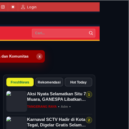
Login
a dan Komunitas
x
FreshNews
Rekomendasi
Hot Today
Aksi Nyata Selamatkan Situ 7
Muara, GANESPA Libatkan
Karang Taruna dan
TANGERANG RAYA
•
Adm
•
Komunitas
Karnaval SCTV Hadir di Kota
Tegal, Digelar Gratis Selama