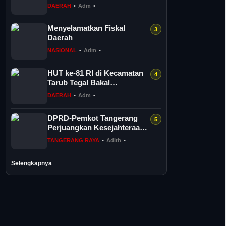
Dua Hari
DAERAH
•
Adm
•
Menyelamatkan Fiskal
Daerah
NASIONAL
•
Adm
•
HUT ke-81 RI di Kecamatan
Tarub Tegal Bakal
Dimeriahkan Permainan
DAERAH
•
Adm
•
Gobak Sodor
DPRD-Pemkot Tangerang
Perjuangkan Kesejahteraan
PPPK Penuh Waktu
TANGERANG RAYA
•
Adith
•
Selengkapnya