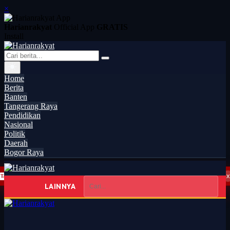
×
Harianrakyat
Official App
GRATIS
Install
Home
Berita
Banten
Tangerang Raya
Pendidikan
Nasional
Politik
Daerah
Bogor Raya
x
Aksi Nyata Selamatkan Situ 7 Muara, GANESPA Libatkan Karang Taruna dan Komunitas
TANGERANG RAYA
14:40
LAINNYA