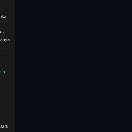
uka
ala
asnya
esa
Jadi