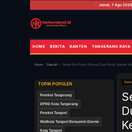
Jumat, 7 Agu 2026 
HOME
BERITA
BANTEN
TANGERANG RAYA
Home
Daerah
Sehari Bro Ronny Borong Dua Partai, Mantan Wal
Daer
TOPIK POPULER
S
Pemkot Tangerang
DPRD Kota Tangerang
D
Pemkot Tangsel
Ke
Walikota Tangsel Benyamin Davnie
Kota Tangsel