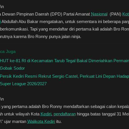
n
\n
a Dewan Pimpinan Daerah (DPD) Partai Amanat
Nasional
(PAN)
Kot
i
Abdullah Abu Bakar mengatakan, untuk sementara ini beberapa par
 berkomunikasi. Tapi yang mendaftar diri pertama kali adalah Bro Ron
utnya karena Bro Ronny punya jalan ninja.
ca Juga
HUT ke-81 RI di Kecamatan Tarub Tegal Bakal Dimeriahkan Permai
Gobak Sodor
Persik Kediri Resmi Rekrut Sergio Castel, Perkuat Lini Depan Hadap
Super League 2026/2027
n
\n
i yang pertama adalah Bro Ronny mendaftarkan sebagai calon kepal
ah untuk wilayah Kota
Kediri
,
pendaftaran
hingga batas tanggal 31 Me
\" ujar mantan
Walikota Kediri
itu.