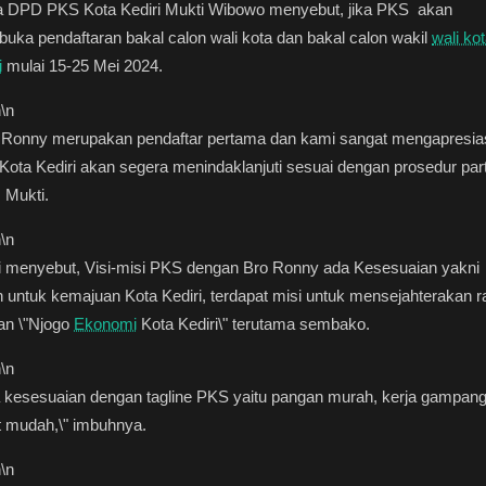
a DPD PKS Kota Kediri Mukti Wibowo menyebut, jika PKS akan
ka pendaftaran bakal calon wali kota dan bakal calon wakil
wali ko
i
mulai 15-25 Mei 2024.
n
\n
o Ronny merupakan pendaftar pertama dan kami sangat mengapresias
ota Kediri akan segera menindaklanjuti sesuai dengan prosedur parta
 Mukti.
n
\n
i menyebut, Visi-misi PKS dengan Bro Ronny ada Kesesuaian yakni
n untuk kemajuan Kota Kediri, terdapat misi untuk mensejahterakan r
an \"Njogo
Ekonomi
Kota Kediri\" terutama sembako.
n
\n
 kesesuaian dengan tagline PKS yaitu pangan murah, kerja gampang
t mudah,\" imbuhnya.
n
\n