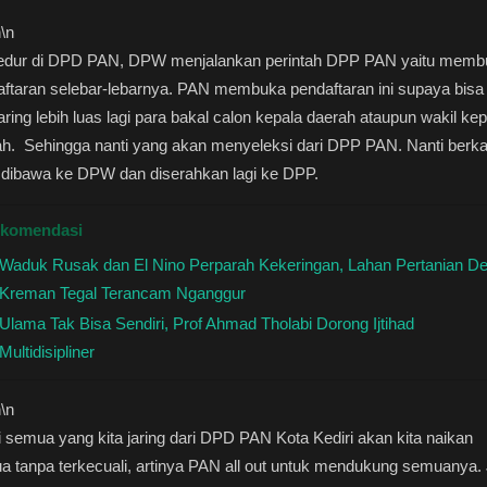
n
\n
edur di DPD PAN, DPW menjalankan perintah DPP PAN yaitu memb
ftaran selebar-lebarnya. PAN membuka pendaftaran ini supaya bisa
ring lebih luas lagi para bakal calon kepala daerah ataupun wakil kep
ah. Sehingga nanti yang akan menyeleksi dari DPP PAN. Nanti berk
 dibawa ke DPW dan diserahkan lagi ke DPP.
komendasi
Waduk Rusak dan El Nino Perparah Kekeringan, Lahan Pertanian D
Kreman Tegal Terancam Nganggur
Ulama Tak Bisa Sendiri, Prof Ahmad Tholabi Dorong Ijtihad
Multidisipliner
n
\n
i semua yang kita jaring dari DPD PAN Kota Kediri akan kita naikan
 tanpa terkecuali, artinya PAN all out untuk mendukung semuanya. 