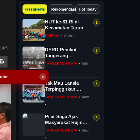
FreshNews
Rekomendasi
Hot Today
HUT ke-81 RI di
Kecamatan Tarub
Tegal Bakal
DAERAH
•
Adm
•
Dimeriahkan
Permainan Gobak
1029
DPRD-Pemkot
Sodor
Tangerang
Perjuangkan
TANGERANG RAYA
•
Adith
Kesejahteraan PPPK
•
Penuh Waktu
odor
x
Tak Mau Lansia
Terpinggirkan,
Benyamin Perkuat 36
TANGERANG RAYA
•
Adm
Pos Lansia di Tangsel
•
Pilar Saga Ajak
Masyarakat Rajin
Konsusmi Ikan
TANGERANG RAYA
•
Adm
•