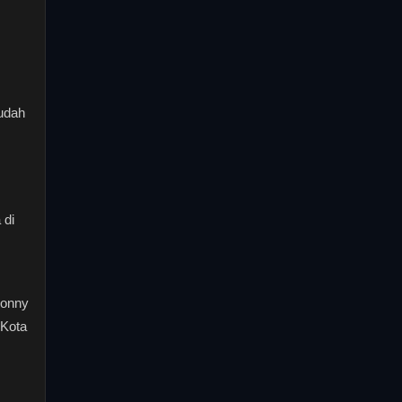
udah
 di
Ronny
 Kota