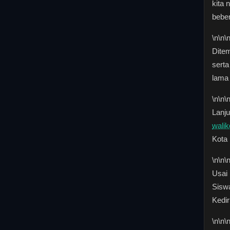
kita 
bebe
\n
\n\
Dite
sert
lama 
\n
\n\
Lanju
walik
Kota 
\n
\n\
Usai
Siswa
Kedir
\n
\n\