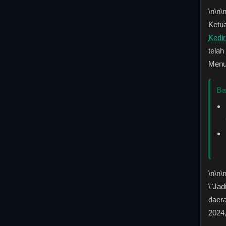
\n
\n\
Ketu
Kedir
telah
Menur
Ba
\n
\n\
\"Jad
daer
2024,