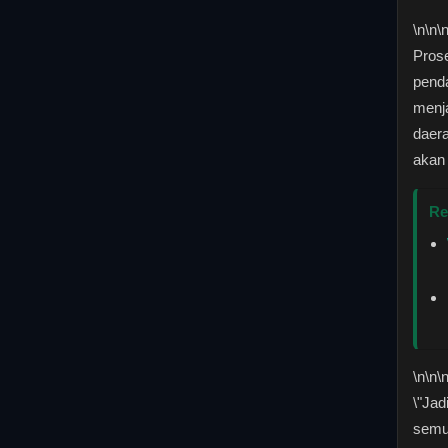
\n
\n\
Pros
penda
menja
daer
akan
Re
\n
\n\
\"Jad
semua