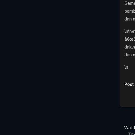
Seme
pemb
dan m
\n
\n\
â€œS
dalam
dan m
\n
Post
Wali
To