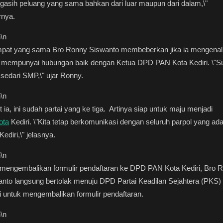
ngasih peluang yang sama bahkan dari luar maupun dari dalam,\"
rnya.
n
\n
mpat yang sama Bro Ronny Siswanto membeberkan jika ia mengenal
a mempunyai hubungan baik dengan Ketua DPD PAN Kota Kediri. \"S
sedari SMP,\" ujar Ronny.
n
\n
t ia, ini sudah partai yang ke tiga. Artinya siap untuk maju menjadi
ota
Kediri. \"Kita tetap berkomunikasi dengan seluruh parpol yang ada
Kediri,\" jelasnya.
n
\n
 mengembalikan formulir pendaftaran ke DPD PAN Kota Kediri, Bro 
nto langsung bertolak menuju DPD Partai Keadilan Sejahtera (PKS)
i untuk mengembalikan formulir pendaftaran.
n
\n