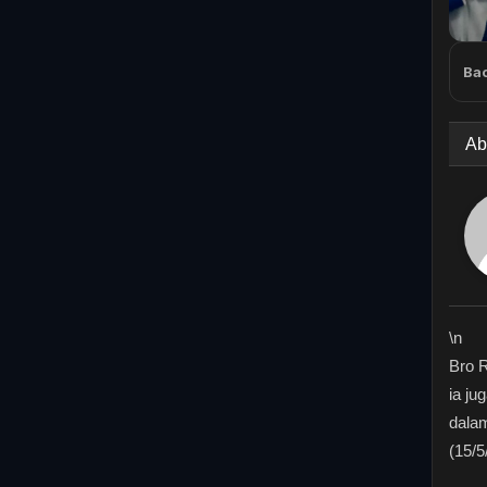
Bac
Ab
\n
Bro 
ia ju
dalam
(15/