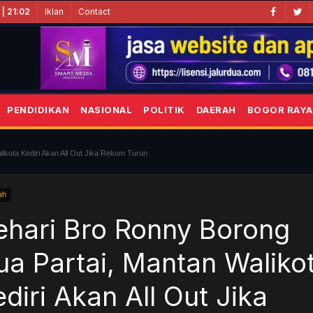
Iklan
Contact
| 21:02
PENDIDIKAN
NASIONAL
POLITIK
DAERAH
BOGOR RAYA
ikota Kediri Akan All Out Jika Rekom Turun
ah
ehari Bro Ronny Borong
ua Partai, Mantan Waliko
diri Akan All Out Jika