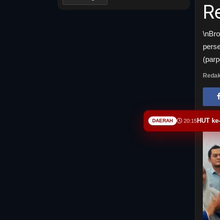
R
\nBro
perse
(parp
Redak
HUT ke
DAERAH
20:15