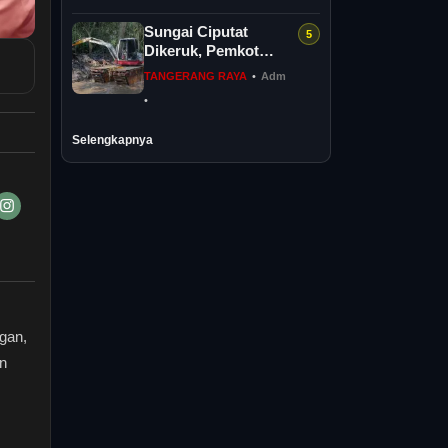
Sungai Ciputat
Dikeruk, Pemkot
Tangsel Perkuat
TANGERANG RAYA
•
Adm
Sistem Pengendalian
•
Banjir
Selengkapnya
gan,
an