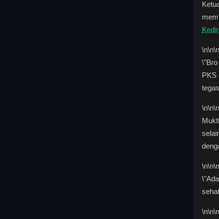
Ketu
membu
Kedir
\n
\n\
\"Br
PKS K
tegas
\n
\n\
Mukt
selai
deng
\n
\n\
\"Ada
seha
\n
\n\