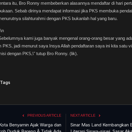
ntara itu, Bro Ronny membeberkan alasannya mendaftar di hari per
ukaan. Sebab dirinya mendapat informasi jika PKS membuka pendaf
enurutnya silahturahmi dengan PKS bukanlah hal yang baru.
n
\n
ebelumnya kami juga banyak mengenal orang-orang besar yang ada
 PKS, jadi menurut saya Insya Allah pendaftaran saya ini kita satu vi
isi dengan PKS,\" tutup Bro Ronny. (lik).
 Tags
PREVIOUS ARTICLE
NEXT ARTICLE
 Kota Benyamin Ajak Warga dan
Sinar Mas Land Kembangkan 
koh Duduk Bareng,Â Tidak Ada
Literasi Siswa-siswi, Sasar Ak