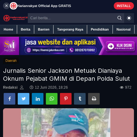
×
Harianrakyat
Official App
GRATIS
INSTALL
Home
Berita
Banten
Tangerang Raya
Pendidikan
Nasional
Daerah
Home
Jurnalis Senior Jackson Metuak Dianiaya
Berita
Oknum Pejabat GMIM di Depan Polda Sulut
Redaksi
12 Juni 2026, 18:26
972
Iklan
Contact
Banten