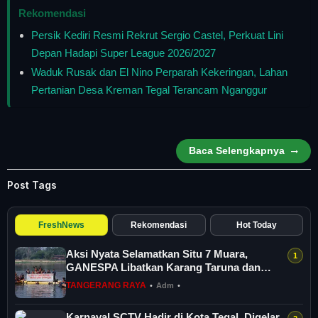
Rekomendasi
Persik Kediri Resmi Rekrut Sergio Castel, Perkuat Lini
Depan Hadapi Super League 2026/2027
Waduk Rusak dan El Nino Perparah Kekeringan, Lahan
Pertanian Desa Kreman Tegal Terancam Nganggur
Baca Selengkapnya
Post Tags
FreshNews
Rekomendasi
Hot Today
Aksi Nyata Selamatkan Situ 7 Muara,
GANESPA Libatkan Karang Taruna dan
Komunitas
TANGERANG RAYA
•
Adm
•
Karnaval SCTV Hadir di Kota Tegal, Digelar