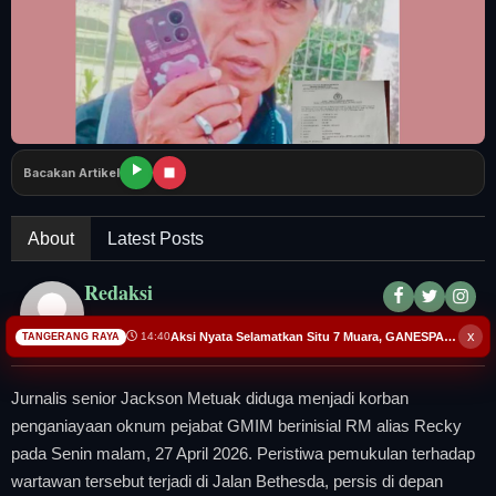
Tangerang Raya
Pendidikan
Nasional
Bacakan Artikel
Politik
Daerah
About
Latest Posts
Redaksi
Bogor Raya
Redaksi
x
Aksi Nyata Selamatkan Situ 7 Muara, GANESPA Libatkan Karang Taruna dan Komunitas
14:40
TANGERANG RAYA
Jurnalis senior Jackson Metuak diduga menjadi korban
penganiayaan oknum pejabat GMIM berinisial RM alias Recky
pada Senin malam, 27 April 2026. Peristiwa pemukulan terhadap
wartawan tersebut terjadi di Jalan Bethesda, persis di depan