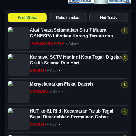
FreshNews
Rekomendasi
Hot Today
Aksi Nyata Selamatkan Situ 7 Muara,
GANESPA Libatkan Karang Taruna dan
Komunitas
TANGERANG RAYA
•
Adm
•
Karnaval SCTV Hadir di Kota Tegal, Digelar
Gratis Selama Dua Hari
DAERAH
•
Adm
•
Menyelamatkan Fiskal Daerah
NASIONAL
•
Adm
•
HUT ke-81 RI di Kecamatan Tarub Tegal
Bakal Dimeriahkan Permainan Gobak
Sodor
DAERAH
•
Adm
•