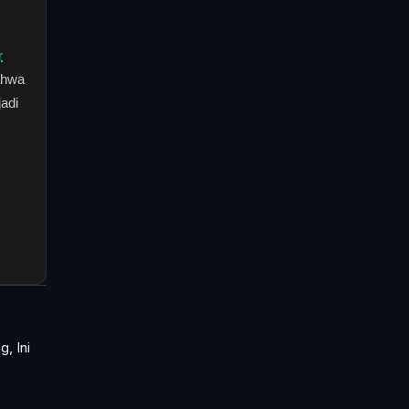
r
ahwa
adi
, Ini