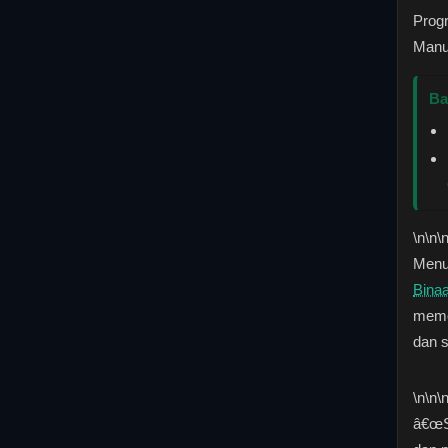
Prog
Manu
Ba
\n
\n\
Menur
Bina
memen
dan s
\n
\n\
â€œS