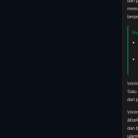
dan p
memot
berpe
Re
\n
\n\
Satu 
dari 
\n
\n\
â€œR
dan 
ujarn