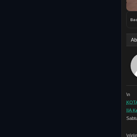
Bac
Ab
\n
KOTA
IIA Ke
Sabtu
\n
\n\