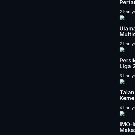
Perta
2 hari y
Ulama
Multid
2 hari y
Persi
Liga 2
3 hari y
Talan
Kemer
4 hari y
IMO-I
Maka