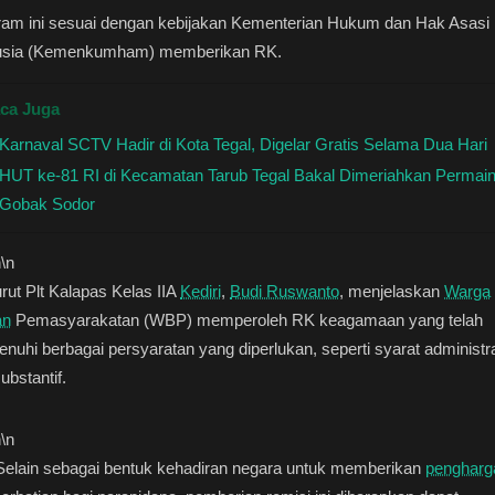
ram ini sesuai dengan kebijakan Kementerian Hukum dan Hak Asasi
sia (Kemenkumham) memberikan RK.
ca Juga
Karnaval SCTV Hadir di Kota Tegal, Digelar Gratis Selama Dua Hari
HUT ke-81 RI di Kecamatan Tarub Tegal Bakal Dimeriahkan Permai
Gobak Sodor
n
\n
ut Plt Kalapas Kelas IIA
Kediri
,
Budi Ruswanto
, menjelaskan
Warga
an
Pemasyarakatan (WBP) memperoleh RK keagamaan yang telah
uhi berbagai persyaratan yang diperlukan, seperti syarat administra
ubstantif.
n
\n
elain sebagai bentuk kehadiran negara untuk memberikan
pengharg