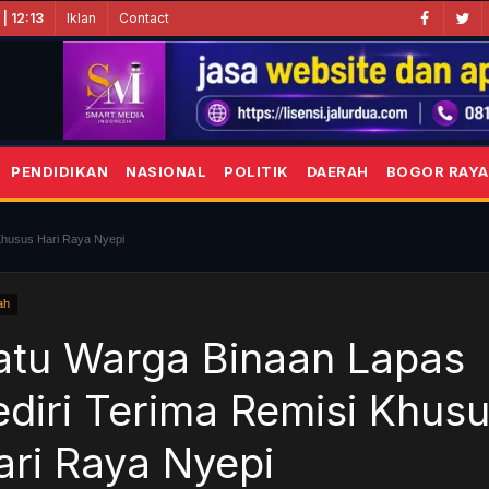
Iklan
Contact
| 12:13
PENDIDIKAN
NASIONAL
POLITIK
DAERAH
BOGOR RAYA
Khusus Hari Raya Nyepi
ah
atu Warga Binaan Lapas
ediri Terima Remisi Khus
ari Raya Nyepi