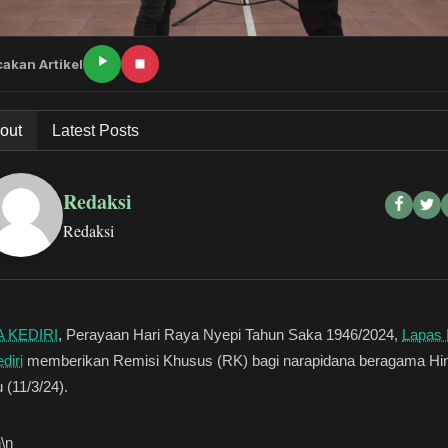
akan Artikel
out
Latest Posts
Redaksi
Redaksi
 KEDIRI
, Perayaan Hari Raya Nyepi Tahun Saka 1946/2024,
Lapas 
diri
memberikan Remisi Khusus (RK) bagi narapidana beragama Hi
 (11/3/24).
n
\n