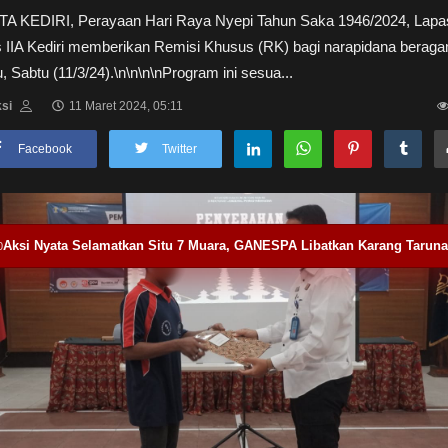
TA KEDIRI, Perayaan Hari Raya Nyepi Tahun Saka 1946/2024, Lapa
s IIA Kediri memberikan Remisi Khusus (RK) bagi narapidana berag
, Sabtu (11/3/24).\n\n\n\nProgram ini sesua...
si
11 Maret 2024, 05:11
Facebook
Twitter
Aksi Nyata Selamatkan Situ 7 Muara, GANESPA Libatkan Karang Tarun
0