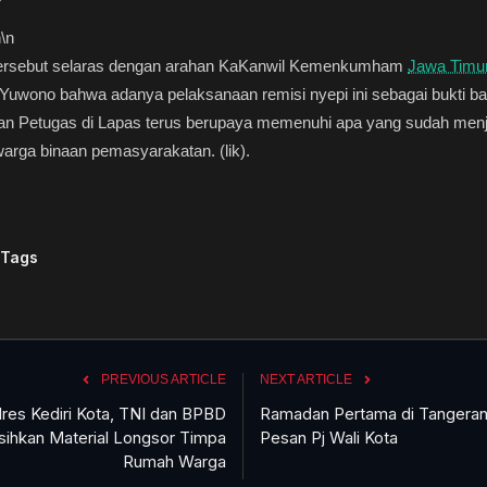
n
\n
tersebut selaras dengan arahan KaKanwil Kemenkumham
Jawa Timu
Yuwono bahwa adanya pelaksanaan remisi nyepi ini sebagai bukti b
ran Petugas di Lapas terus berupaya memenuhi apa yang sudah menj
arga binaan pemasyarakatan. (lik).
 Tags
PREVIOUS ARTICLE
NEXT ARTICLE
lres Kediri Kota, TNI dan BPBD
Ramadan Pertama di Tangerang
sihkan Material Longsor Timpa
Pesan Pj Wali Kota
Rumah Warga