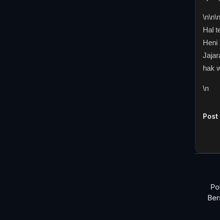
\n
\n\
Hal 
Heni 
Jaja
hak w
\n
Post
Po
Ber