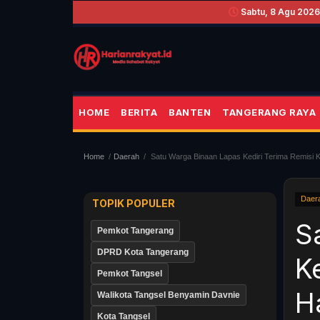
Sabtu, 8 Agu 2026 
HOME
BERITA
BANTEN
TANGERANG RAYA
Home
Daerah
Satu Warga Binaan Lapas Kediri Terima Remisi 
Daer
TOPIK POPULER
S
Pemkot Tangerang
DPRD Kota Tangerang
K
Pemkot Tangsel
H
Walikota Tangsel Benyamin Davnie
Kota Tangsel