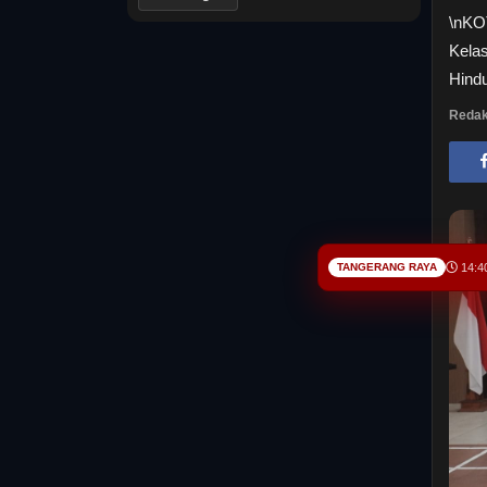
\nKO
Kela
Hindu
Redak
TANGERANG RAYA
14:4