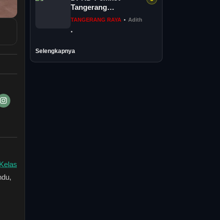
Sodor
Tangerang
Perjuangkan
TANGERANG RAYA
•
Adith
Kesejahteraan PPPK
•
Penuh Waktu
Selengkapnya
Kelas
ndu,