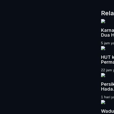
Rela
Karna
Dua H
5 jam y
HUT k
Perma
22 jam 
Persi
Hada.
1 hari y
Waduk