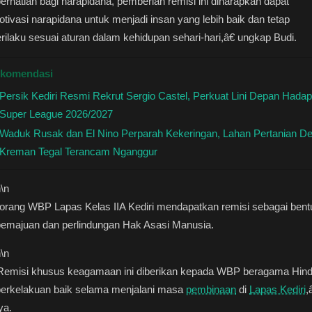
erhatian bagi narapidana, pemberian remisi ini diharapkan dapat
ivasi narapidana untuk menjadi insan yang lebih baik dan tetap
rilaku sesuai aturan dalam kehidupan sehari-hari,â€ ungkap Budi.
komendasi
Persik Kediri Resmi Rekrut Sergio Castel, Perkuat Lini Depan Hadap
Super League 2026/2027
Waduk Rusak dan El Nino Perparah Kekeringan, Lahan Pertanian D
Kreman Tegal Terancam Nganggur
n
\n
orang WBP Lapas Kelas IIA Kediri mendapatkan remisi sebagai bent
pemajuan dan perlindungan Hak Asasi Manusia.
n
\n
emisi khusus keagamaan ini diberikan kepada WBP beragama Hin
berkelakuan baik selama menjalani masa
pembinaan
di
Lapas Kediri
,
ya.