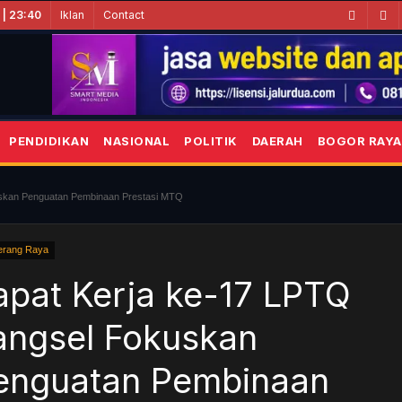
Iklan
Contact
 | 23:40
PENDIDIKAN
NASIONAL
POLITIK
DAERAH
BOGOR RAYA
skan Penguatan Pembinaan Prestasi MTQ
erang Raya
apat Kerja ke-17 LPTQ
angsel Fokuskan
enguatan Pembinaan