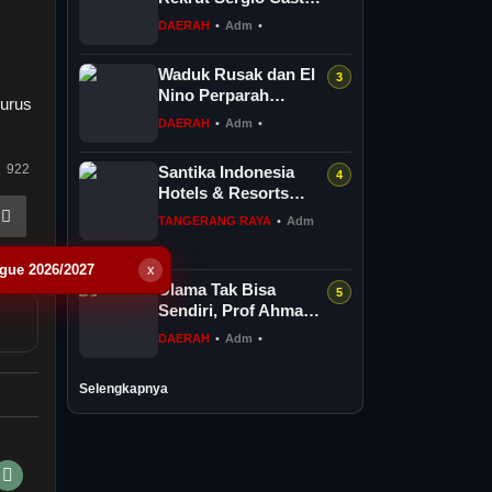
Perkuat Lini Depan
DAERAH
•
Adm
•
Hadapi Super
League...
Waduk Rusak dan El
Nino Perparah
gurus
Kekeringan, Lahan
DAERAH
•
Adm
•
Pertanian Desa
Kreman Tegal T...
922
Santika Indonesia
Hotels & Resorts
Kenalkan Dunia
TANGERANG RAYA
•
Adm
Perhotelan Kepada
•
Anak-anak As...
ague 2026/2027
x
Ulama Tak Bisa
Sendiri, Prof Ahmad
Tholabi Dorong
DAERAH
•
Adm
•
Ijtihad Multidisipliner
Selengkapnya