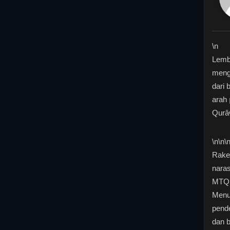
\n
Lemb
meng
dari 
arah
Qurâ
\n
\n\
Raker
nara
MTQ d
Menur
pend
dan b