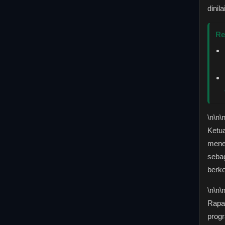
dinil
Re
\n
\n\
Ketu
mene
sebag
berke
\n
\n\
Rapat
prog