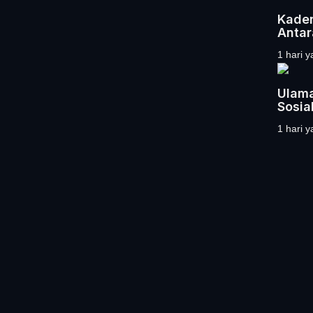
Kader
Antara
1 hari y
Ulama
Sosia
1 hari y