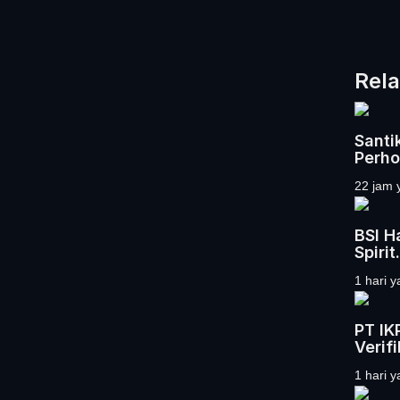
Rela
Santi
Perho
22 jam 
BSI H
Spirit.
1 hari y
PT IK
Verifi
1 hari y