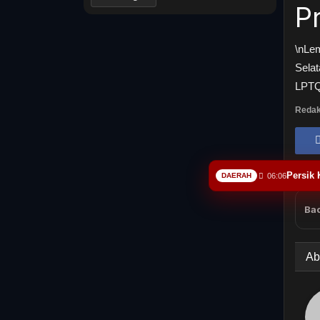
P
\nLe
Selat
LPTQ 
Redak
Persik 
DAERAH
06:06
Bac
Ab