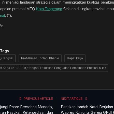
 ini menjadi landasan strategis dalam meningkatkan kualitas pembin
capaian prestasi MTQ
Kota Tangerang
Selatan di tingkat provinsi ma
nal
. (*).
n
\n
 Tags
Q Tangsel
Prof Ahmad Tholabi Kharlie
Rapat kerja
t Kerja ke-17 LPTQ Tangsel Fokuskan Penguatan Pembinaan Prestasi MTQ
PREVIOUS ARTICLE
NEXT ARTICLE
jungi Pasar Bersehati Manado,
Pastikan Ibadah Natal Berjalan
bran Pastikan Ketersediaan dan
Wapres Kunjungi Gereja GPdI 