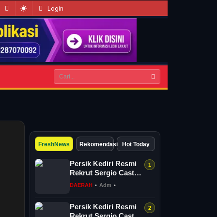
Login
FreshNews
Rekomendasi
Hot Today
Persik Kediri Resmi
Rekrut Sergio Castel,
Perkuat Lini Depan
DAERAH
•
Adm
•
Hadapi Super
League...
Persik Kediri Resmi
Rekrut Sergio Castel,