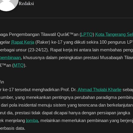
Redaksi
aga Pengembangan Tilawatil Qurâ€™an (
LPTQ
)
Kota Tangerang Sel
gelar
Rapat Kerja
(Raker) ke-17 yang diikuti sekira 100 pengurus L
berbagai unsur (23-24/12). Rapat kerja ini antara lain membahas pen
pembinaan
, khususnya dalam peningkatan prestasi Musabaqah Tilaw
€™an (
MTQ
).
n
\n
 ke-17 tersebut menghadirkan Prof. Dr.
Ahmad Tholabi Kharlie
seba
sumber, yang menekankan pentingnya perubahan paradigma pembin
ari pola insidental menuju sistem yang terencana dan berkelanjutan
ut dia, prestasi tidak dapat dicapai hanya dengan persiapan jangka
ek menjelang
lomba
, melainkan memerlukan pembinaan yang berjen
erbasis data.