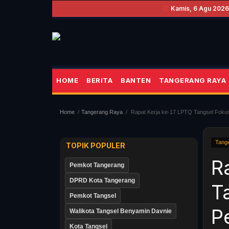
Kamis, 6 Agu 2026
HOME
BERITA
BANTEN
TANGERANG RAYA
Home
Tangerang Raya
Rapat Kerja ke-17 LPTQ Tangsel Foku
Tang
TOPIK POPULER
R
Pemkot Tangerang
DPRD Kota Tangerang
T
Pemkot Tangsel
P
Walikota Tangsel Benyamin Davnie
Kota Tangsel