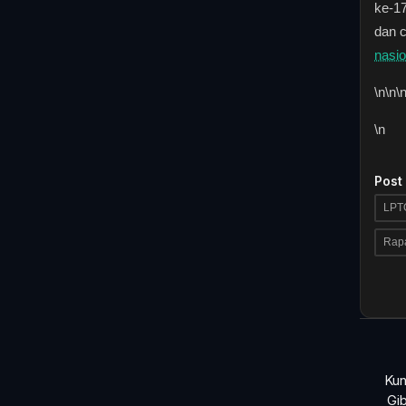
ke-17
dan 
nasio
\n
\n\
\n
Post
LPT
Rapa
Kun
Gi