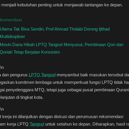
ai menjadi kebutuhan penting untuk menjawab tantangan ke depan.
komendasi
Ulama Tak Bisa Sendiri, Prof Ahmad Tholabi Dorong Ijtihad
Multidisipliner
Meski Dana Hibah LPTQ Tangsel Menyusut, Pembinaan Qori dan
Qoriah Tetap Berjalan Konsisten
n
\n
a dan pengurus
LPTQ Tangsel
menyambut baik masukan tersebut d
gaskan komitmen lembaga untuk memperkuat fungsi LPTQ tidak h
ai penyelenggara MTQ, tetapi juga sebagai pusat pembinaan Qurani
lanjutan di tingkat kota.
n
\n
 kerja ini dilanjutkan dengan diskusi dan perumusan rekomendasi
ram kerja LPTQ
Tangsel
untuk setahun ke depan. Diharapkan, hasil r