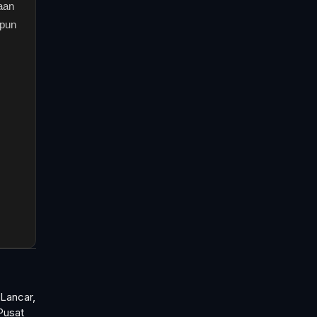
aan
upun
 Lancar,
Pusat