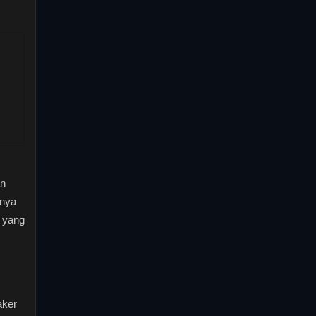
an
anya
 yang
aker