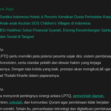
ca Juga
Santika Indonesia Hotels & Resorts Kenalkan Dunia Perhotelan Kep
Anak-anak Asuhan SOS Children’s Villages di Indonesia
BSI Hadirkan Solusi Finansial Syariah, Dorong Keseimbangan Spiritu
dan Sosial di Tangsel
n
\n
TQ perlu memiliki peta potensi peserta sejak dini, sistem pembina
konsisten, serta standar pelatih dan dewan hakim yang terjaga
tasnya. Dengan tata kelola yang baik, prestasi akan mengikuti,â€ ujar
d Tholabi Kharlie dalam paparannya.
n
\n
ga menyoroti pentingnya sinergi antara LPTQ,
pemerintah daerah
,
ntren,
sekolah
, dan komunitas Qurani agar pembinaan tidak berjalan
ri-sendiri. Selain itu, pemanfaatan teknologi dan digitalisasi pembinaa