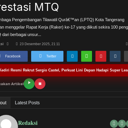
restasi MTQ
mbaga Pengembangan Tilawatil Qurâ€™an (LPTQ) Kota Tangerang
an menggelar Rapat Kerja (Raker) ke-17 yang diikuti sekira 100 pen
dari berbagai unsur...
si
23 Desember 2025, 21:11
Facebook
Twitter
Kediri Resmi Rekrut Sergio Castel, Perkuat Lini Depan Hadapi Super Le
akan Artikel
out
Latest Posts
Redaksi