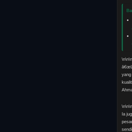
Ba
\n
\n\
â€œLP
yang 
kuali
Ahma
\n
\n\
Ia ju
pesa
sendi