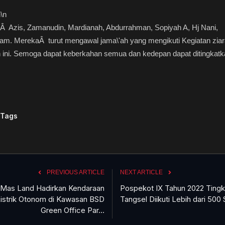
n
\n
Â Azis, Zamanudin, Mardianah, Abdurrahman, Sopiyah A, Hj Nani,
am. MerekaÂ turut mengawal jama\'ah yang mengikuti Kegiatan zia
 ini. Semoga dapat keberkahan semua dan kedepan dapat ditingkatk
 Tags
PREVIOUS ARTICLE
NEXT ARTICLE
r Mas Land Hadirkan Kendaraan
Pospekot IX Tahun 2022 Tingk
istrik Otonom di Kawasan BSD
Tangsel Diikuti Lebih dari 500 
Green Office Par...