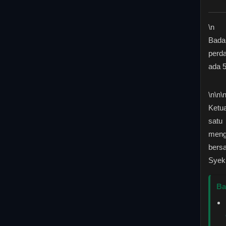
\n
Bada
perd
ada 
\n
\n\
Ketu
satu 
meng
bers
Syek
Ba