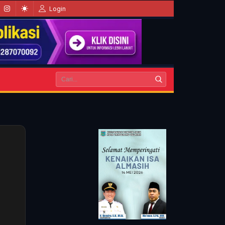
Login
Â