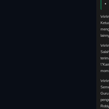
\n
\n\
Ketua
meng
lainn
\n
\n\
Salah
terim
\"Ka
mome
\n
\n\
Seme
Guru 
pengu
Robiy