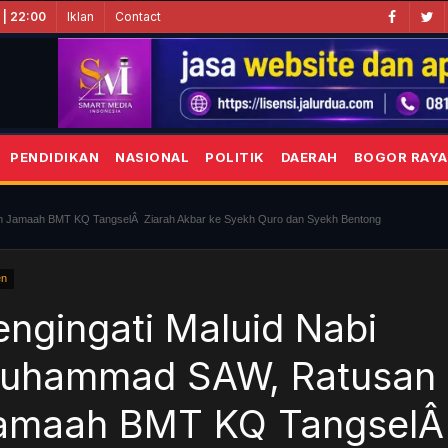
Iklan
Contact
 | 22:00
PENDIDIKAN
NASIONAL
POLITIK
DAERAH
BOGOR RAYA
n Jamaah BMT KQ TangselÂ Ziarah Akbar ke Syekh Quro dan Syekh Bentong
en
engingati Maluid Nabi
uhammad SAW, Ratusan
amaah BMT KQ Tangsel