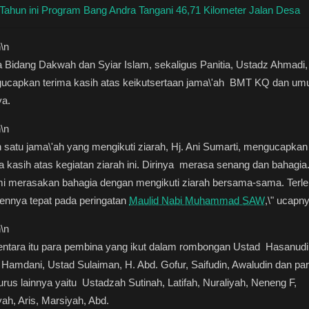
Tahun ini Program Bang Andra Tangani 46,71 Kilometer Jalan Desa
n
\n
 Bidang Dakwah dan Syiar Islam, sekaligus Panitia, Ustadz Ahmadi,
ucapkan terima kasih atas keikutsertaan jama\'ah BMT KQ dan u
ya.
n
\n
 satu jama\'ah yang mengikuti ziarah, Hj. Ani Sumarti, mengucapkan
a kasih atas kegiatan ziarah ini. Dirinya merasa senang dan bahagia
mi merasakan bahagia dengan mengikuti ziarah bersama-sama. Terle
nnya tepat pada peringatan
Maulid Nabi Muhammad SAW
,\" ucapn
n
\n
ntara itu para pembina yang ikut dalam rombongan Ustad Hasanudi
Hamdani, Ustad Sulaiman, H. Abd. Gofur, Saifudin, Awaludin dan pa
rus lainnya yaitu Ustadzah Sutinah, Latifah, Nuraliyah, Neneng F,
ah, Aris, Marsiyah, Abd.