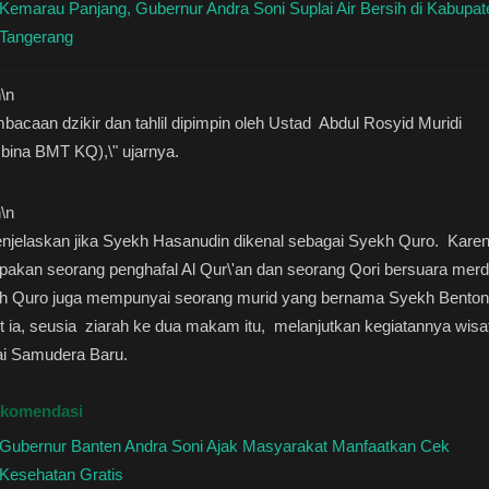
Kemarau Panjang, Gubernur Andra Soni Suplai Air Bersih di Kabupat
Tangerang
n
\n
bacaan dzikir dan tahlil dipimpin oleh Ustad Abdul Rosyid Muridi
bina BMT KQ),\" ujarnya.
n
\n
enjelaskan jika Syekh Hasanudin dikenal sebagai Syekh Quro. Kare
akan seorang penghafal Al Qur\'an dan seorang Qori bersuara merd
h Quro juga mempunyai seorang murid yang bernama Syekh Benton
t ia, seusia ziarah ke dua makam itu, melanjutkan kegiatannya wisa
ai Samudera Baru.
komendasi
Gubernur Banten Andra Soni Ajak Masyarakat Manfaatkan Cek
Kesehatan Gratis