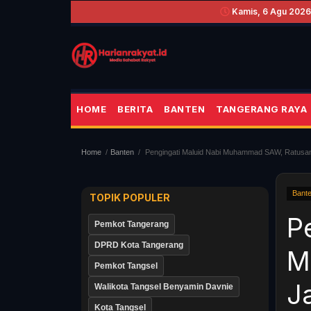
Kamis, 6 Agu 2026
HOME
BERITA
BANTEN
TANGERANG RAYA
Home
Banten
Pengingati Maluid Nabi Muhammad SAW, Ratusa
Bant
TOPIK POPULER
P
Pemkot Tangerang
DPRD Kota Tangerang
M
Pemkot Tangsel
J
Walikota Tangsel Benyamin Davnie
Kota Tangsel