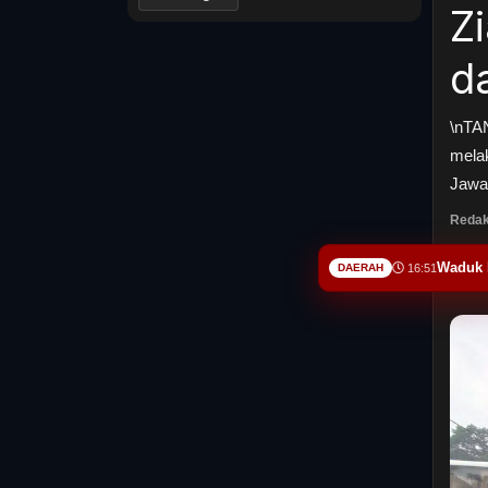
Z
d
\nTA
mela
Jawa 
Redak
DAERAH
16:51