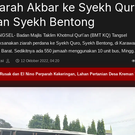
iarah Akbar ke Syekh Qu
an Syekh Bentong
NGSEL- Badan Majlis Taklim Khotmul Qur\'an (BMT KQ) Tangsel
ksanakan ziarah perdana ke Syekh Quro, Syekh Bentong, di Karawa
Barat. Sedikitnya ada 550 jamaah menggunakan 10 unit bus, Mingg.
si
12 Oktober 2022, 04:20
Facebook
Twitter