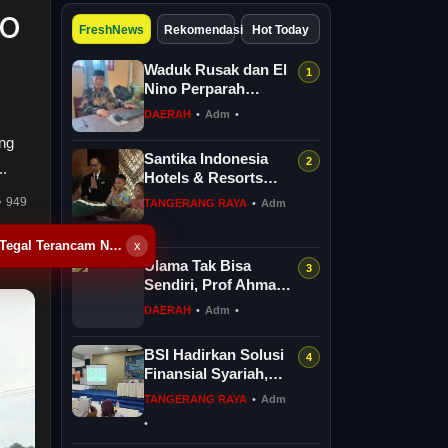
ro
FreshNews
Rekomendasi
Hot Today
Waduk Rusak dan El
Nino Perparah
Kekeringan, Lahan
DAERAH
•
Adm
•
Pertanian Desa
ng
Kreman Tegal T...
Santika Indonesia
..
Hotels & Resorts
Kenalkan Dunia
949
TANGERANG RAYA
•
Adm
Perhotelan Kepada
•
Anak-anak As...
Waduk Rusak dan El Nino Perparah Kekeringan, Lahan Pertanian Desa Kreman Tegal Terancam Nganggur
x
Ulama Tak Bisa
Sendiri, Prof Ahmad
Tholabi Dorong
DAERAH
•
Adm
•
Ijtihad Multidisipliner
BSI Hadirkan Solusi
Finansial Syariah,
Dorong
TANGERANG RAYA
•
Adm
Keseimbangan
•
Spiritual dan Sosial...