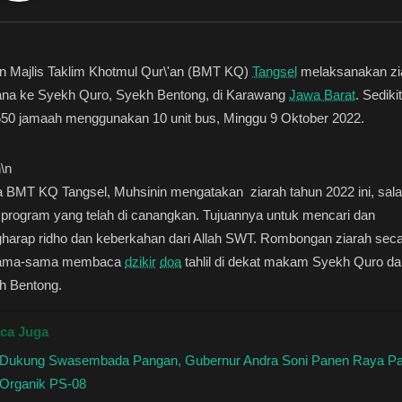
n Majlis Taklim Khotmul Qur\'an (BMT KQ)
Tangsel
melaksanakan zi
ana ke Syekh Quro, Syekh Bentong, di Karawang
Jawa Barat
. Sediki
550 jamaah menggunakan 10 unit bus, Minggu 9 Oktober 2022.
n
\n
a BMT KQ Tangsel, Muhsinin mengatakan ziarah tahun 2022 ini, sal
program yang telah di canangkan. Tujuannya untuk mencari dan
harap ridho dan keberkahan dari Allah SWT. Rombongan ziarah sec
ama-sama membaca
dzikir
doa
tahlil di dekat makam Syekh Quro da
h Bentong.
ca Juga
Dukung Swasembada Pangan, Gubernur Andra Soni Panen Raya Pa
Organik PS-08