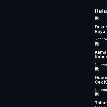
Rela
Dukun
Raya 
6 hari y
Kemar
Kabup
1 mingg
Guber
Cek K
1 mingg
Tahun