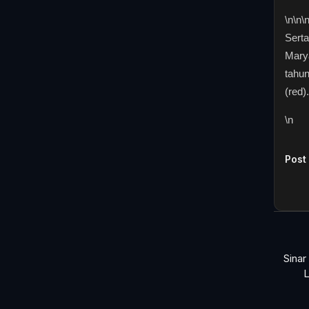
\n
\n\
Serta
Mary
tahun
(red).
\n
Post
Sina
L