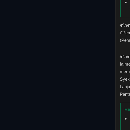
\n
\n\
\"Pem
(Pem
\n
\n\
Ia m
merup
Syek
Lanju
Pant
Re