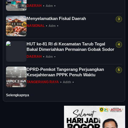
DAERAH
•
Adm
•
Menyelamatkan Fiskal Daerah
NASIONAL
•
Adm
•
HUT ke-81 RI di Kecamatan Tarub Tegal
Bakal Dimeriahkan Permainan Gobak Sodor
DAERAH
•
Adm
•
DPRD-Pemkot Tangerang Perjuangkan
Kesejahteraan PPPK Penuh Waktu
TANGERANG RAYA
•
Adith
•
Selengkapnya