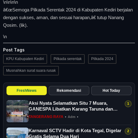
\n
\n\n
\n
â€œSemoga Pilkada Serentak 2024 di Kabupaten Kediri berjalan
dengan sukses, aman, dan sesuai harapan,â€ tutup Nanang
Qosim. (lik).
\n
Post Tags
KPU Kabupaten Kediri
Pilkada serentak
Pilkada 2024
Musnahkan surat suara rusak
FreshNews
Rekomendasi
Hot Today
Aksi Nyata Selamatkan Situ 7 Muara,
GANESPA Libatkan Karang Taruna dan
Komunitas
TANGERANG RAYA
•
Adm
•
Karnaval SCTV Hadir di Kota Tegal, Digelar
Gratis Selama Dua Hari