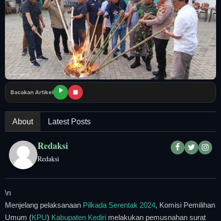
Tangerang Raya
Pendidikan
Nasional
Politik
Bacakan Artikel
Daerah
About
Latest Posts
Bogor Raya
Redaksi
Redaksi
\n
Menjelang pelaksanaan
Pilkada Serentak 2024
, Komisi Pemilihan
Umum (
KPU
)
Kabupaten Kediri
melakukan pemusnahan surat