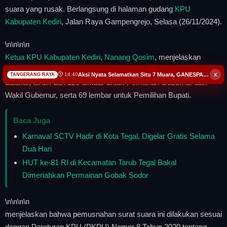
suara yang rusak. Berlangsung di halaman gudang
KPU
Kabupaten Kediri
, Jalan Raya Gampengrejo, Selasa (26/11/2024).
\n
\n\n
\n
Ketua KPU Kabupaten Kediri
,
Nanang Qosim
, menjelaskan
sebanyak 189 lembar surat suara dimusnahkan dengan cara
x
Aksi Nyata Selamatkan Situ 7 Muara, GANESPA Libatkan Karang Taruna dan Komunitas
14:40
TANGERANG RAYA
dibakar, terdiri dari 120 lembar untuk Pemilihan Gubernur dan
Wakil Gubernur, serta 69 lembar untuk Pemilihan Bupati.
Baca Juga
Karnaval SCTV Hadir di Kota Tegal, Digelar Gratis Selama
Dua Hari
HUT ke-81 RI di Kecamatan Tarub Tegal Bakal
Dimeriahkan Permainan Gobak Sodor
\n
\n\n
\n
menjelaskan bahwa pemusnahan surat suara ini dilakukan sesuai
dengan Peraturan KPU (PKPU) Nomor 8 Tahun 2020 tentang