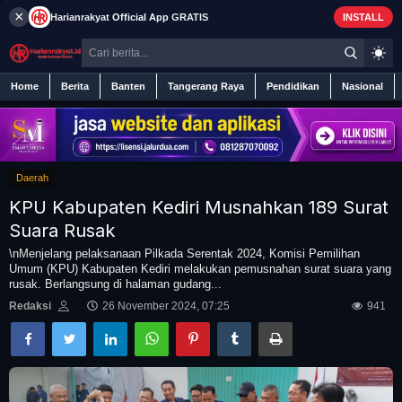
×
Harianrakyat
Official App
GRATIS
INSTALL
Home
Berita
Banten
Tangerang Raya
Pendidikan
Nasional
Daerah
Home
KPU Kabupaten Kediri Musnahkan 189 Surat
Berita
Suara Rusak
\nMenjelang pelaksanaan Pilkada Serentak 2024, Komisi Pemilihan
Umum (KPU) Kabupaten Kediri melakukan pemusnahan surat suara yang
Iklan
rusak. Berlangsung di halaman gudang...
Redaksi
26 November 2024, 07:25
941
Contact
Banten