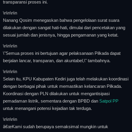
transparansi proses ini.
\n
\n\n
\n
Nanang Qosim menegaskan bahwa pengelolaan surat suara
dilakukan dengan sangat hati-hati, dimulai dari pencetakan yang
sesuai jumlah dan jenisnya, hingga pengamanan yang ketat.
\n
\n\n
\n
\"Semua proses ini bertujuan agar pelaksanaan Pilkada dapat
berjalan lancar, transparan, dan akuntabel,\" tambahnya.
\n
\n\n
\n
Selain itu, KPU Kabupaten Kediri juga telah melakukan koordinasi
dengan berbagai pihak untuk memastikan kelancaran Pilkada.
Koordinasi dengan PLN dilakukan untuk mengantisipasi
pemadaman listrik, sementara dengan BPBD dan
Satpol PP
untuk menangani potensi kejadian tak terduga.
\n
\n\n
\n
â€œKami sudah berupaya semaksimal mungkin untuk