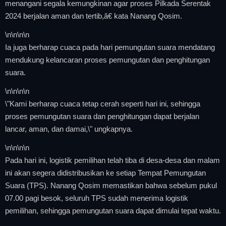
menangani segala kemungkinan agar proses Pilkada Serentak
2024 berjalan aman dan tertib,â€ kata Nanang Qosim.
\n
\n\n
\n
Ia juga berharap cuaca pada hari pemungutan suara mendatang
mendukung kelancaran proses pemungutan dan penghitungan
suara.
\n
\n\n
\n
\"Kami berharap cuaca tetap cerah seperti hari ini, sehingga
proses pemungutan suara dan penghitungan dapat berjalan
lancar, aman, dan damai,\" ungkapnya.
\n
\n\n
\n
Pada hari ini, logistik pemilihan telah tiba di desa-desa dan malam
ini akan segera didistribusikan ke setiap Tempat Pemungutan
Suara (TPS). Nanang Qosim memastikan bahwa sebelum pukul
07.00 pagi besok, seluruh TPS sudah menerima logistik
pemilihan, sehingga pemungutan suara dapat dimulai tepat waktu.