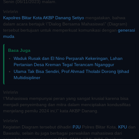
Senin (06/11/2023) malam.
\n
\n\n
\n
Kapolres Blitar Kota AKBP Danang Setiyo
mengatakan, bahwa
dalam acara bertajuk \"Dialog Bersama Mahasiswa\" (Diagram)
tersebut bertujuan untuk memperkuat komunikasi dengan
generasi
muda
.
Baca Juga
Waduk Rusak dan El Nino Perparah Kekeringan, Lahan
Pertanian Desa Kreman Tegal Terancam Nganggur
Ulama Tak Bisa Sendiri, Prof Ahmad Tholabi Dorong Ijtihad
Multidisipliner
\n
\n\n
\n
\"Mahasiswa mempunyai peran yang sangat krusial karena bisa
menjadi penyeimbang dan mitra dalam menciptakan kondusifitas
menjelang pemilu 2024 ini,\" kata AKBP Danang.
\n
\n\n
\n
Kegiatan Diagram tersebut dihadiri
PJU
Polres Blitar Kota,
KPU
dan
Bawaslu, selain itu juga berbagai perwakilan mahasiswa dari