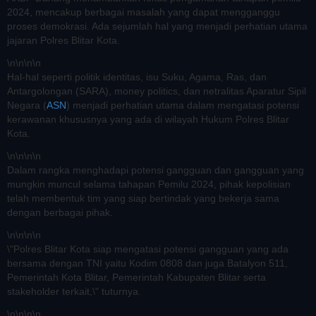
2024, mencakup berbagai masalah yang dapat mengganggu
proses demokrasi. Ada sejumlah hal yang menjadi perhatian utama
jajaran Polres Blitar Kota.
\n
\n\n
\n
Hal-hal seperti politik identitas, isu Suku, Agama, Ras, dan
Antargolongan (SARA), money politics, dan netralitas Aparatur Sipil
Negara (
ASN
) menjadi perhatian utama dalam mengatasi potensi
kerawanan khususnya yang ada di wilayah Hukum Polres Blitar
Kota.
\n
\n\n
\n
Dalam rangka menghadapi potensi gangguan dan gangguan yang
mungkin muncul selama tahapan Pemilu 2024, pihak kepolisian
telah membentuk tim yang siap bertindak yang bekerja sama
dengan berbagai pihak.
\n
\n\n
\n
\"Polres Blitar Kota siap mengatasi potensi gangguan yang ada
bersama dengan TNI yaitu Kodim 0808 dan juga Batalyon 511,
Pemerintah Kota Blitar, Pemerintah Kabupaten Blitar serta
stakeholder terkait,\" tuturnya.
\n
\n\n
\n