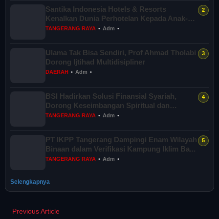
Santika Indonesia Hotels & Resorts
Kenalkan Dunia Perhotelan Kepada Anak-
anak As...
TANGERANG RAYA
•
Adm
•
Ulama Tak Bisa Sendiri, Prof Ahmad Tholabi
Dorong Ijtihad Multidisipliner
DAERAH
•
Adm
•
BSI Hadirkan Solusi Finansial Syariah,
Dorong Keseimbangan Spiritual dan
Sosial...
TANGERANG RAYA
•
Adm
•
PT IKPP Tangerang Dampingi Enam Wilayah
Binaan dalam Verifikasi Kampung Iklim Ba...
TANGERANG RAYA
•
Adm
•
Selengkapnya
Previous Article