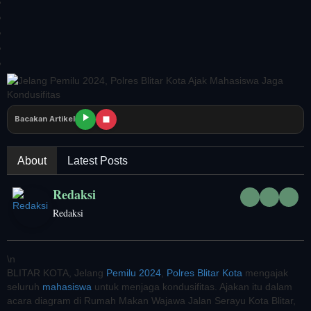
Bacakan Artikel
About
Latest Posts
Redaksi
Redaksi
\n
BLITAR KOTA, Jelang
Pemilu 2024
,
Polres Blitar Kota
mengajak
seluruh
mahasiswa
untuk menjaga kondusifitas. Ajakan itu dalam
acara diagram di Rumah Makan Wajawa Jalan Serayu Kota Blitar,