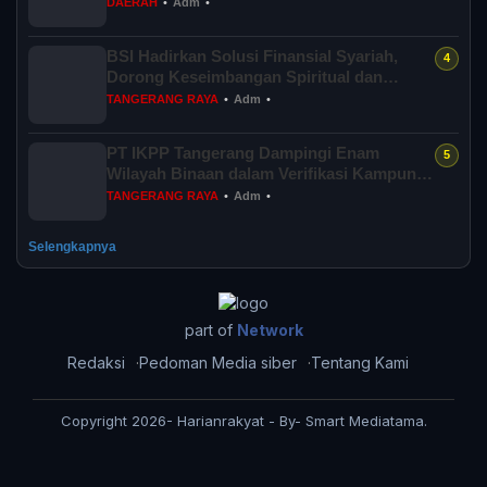
DAERAH
•
Adm
•
BSI Hadirkan Solusi Finansial Syariah,
Dorong Keseimbangan Spiritual dan
Sosial...
TANGERANG RAYA
•
Adm
•
PT IKPP Tangerang Dampingi Enam
Wilayah Binaan dalam Verifikasi Kampung
Iklim Ba...
TANGERANG RAYA
•
Adm
•
Selengkapnya
part of
Network
Redaksi
Pedoman Media siber
Tentang Kami
Copyright 2026- Harianrakyat - By- Smart Mediatama.