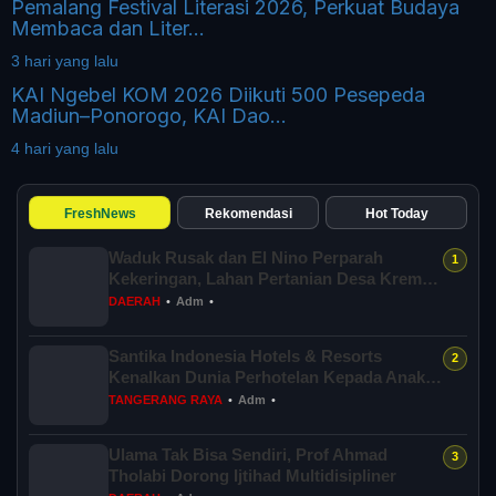
Pemalang Festival Literasi 2026, Perkuat Budaya
Membaca dan Liter...
3 hari yang lalu
KAI Ngebel KOM 2026 Diikuti 500 Pesepeda
Madiun–Ponorogo, KAI Dao...
4 hari yang lalu
FreshNews
Rekomendasi
Hot Today
Waduk Rusak dan El Nino Perparah
Kekeringan, Lahan Pertanian Desa Kreman
Tegal T...
DAERAH
•
Adm
•
Santika Indonesia Hotels & Resorts
Kenalkan Dunia Perhotelan Kepada Anak-
anak As...
TANGERANG RAYA
•
Adm
•
Ulama Tak Bisa Sendiri, Prof Ahmad
Tholabi Dorong Ijtihad Multidisipliner