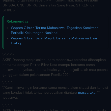
sejumlah organisasi seperti PMII, GMNI, HMI, IMM, Presbem
UNISBA, UNU, UNIPA, Universitas Sang Fajar, STIKEN, dan
STIKES
Rekomendasi
Wapres Gibran Terima Mahasiswa, Tegaskan Komitmen
Perbaiki Kekurangan Nasional
Wapres Gibran Salat Magrib Bersama Mahasiswa Usai
Dialog
\n
\n\n
\n
AKBP Danang menjelaskan, para mahasiswa tersebut diharapkan
bersama dengan Polres Blitar Kota mampu bersama-sama
melawan penyebaran berita hoaks yang menjadi salah satu potensi
gangguan dalam pelaksanaan Pemilu 2024.
\n
\n\n
\n
\"Kami intinya ingin bersama-sama menciptakan situasi dan kondisi
yang kondusif tidak terjadi perpecahan diantara
masyarakat
,\"
tegasnya.
\n
\n\n
\n
AKBP Danang menambahkan fokus pengamanan tahapan pemilu