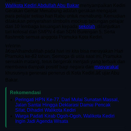
\n
\n\n
\n
Walikota Kediri Abdullah Abu Bakar
menyampaikan Kediri
Gerakan Gemar Menabung adalah gerakan mengajak
para pelajar setiap hari Rabu untuk menabung. Kemudian
dilakukan penyerahan simbolis mockup tabungan pelajar
dari 10 lembaga keuangan kepada
sekolah
, dilanjutkan
tari kolosal dari SMPN 4 dan SDN Burengan 5. Serta
flashmob semua anggota Pramuka Kota Kediri.
\n
\n\n
\n
â€œAlhamdulillah pada hari ini kita bisa merayakan Hari
Pramuka ke-62 tahun. Semoga di usia saat ini, Pramuka
semakin matang, terus bergerak menjadi yang terbaik dan
membawa dampak positif bagi negara dan
masyarakat
,
khususnya generasi penerus di Kota Kediri,â€ ujar Abu
Bakar.
Rekomendasi
Peringati HPN Ke-77, Dari Mulai Sunatan Massal,
Jalan Santai Hingga Deklarasi Damai Pencak
Silat, Dihadiri Walikota Kediri
Warga Padati Kirab Ogoh-Ogoh, Walikota Kediri
Ingin Jadi Agenda Wisata