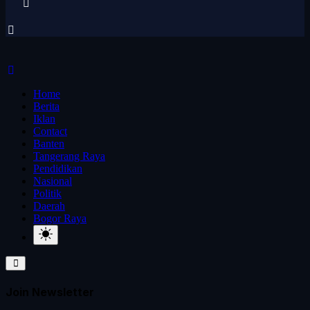
Home
Berita
Iklan
Contact
Banten
Tangerang Raya
Pendidikan
Nasional
Politik
Daerah
Bogor Raya
Join Newsletter