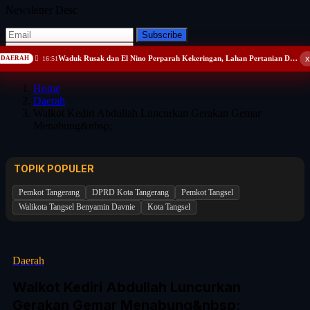
Newsletter Desc
Subscribe
x
Waduk Rusak dan El Nino Perparah Kekeringan, Lahan Pertanian Desa Kreman Tegal Terancam Nganggur
DAERAH
16:51
No Thanks
Home
Daerah
Walkot Kediri Abdullah Luncurkan Gerakan Gemar
Menabung&nbsp;
TOPIK POPULER
Pemkot Tangerang
DPRD Kota Tangerang
Pemkot Tangsel
Walikota Tangsel Benyamin Davnie
Kota Tangsel
Daerah
Walkot Kediri Abdullah Luncurkan
Gerakan Gemar Menabung&nbsp;