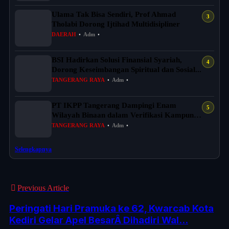
Ulama Tak Bisa Sendiri, Prof Ahmad
Tholabi Dorong Ijtihad Multidisipliner
DAERAH
•
Adm
•
BSI Hadirkan Solusi Finansial Syariah,
Dorong Keseimbangan Spiritual dan Sosial...
TANGERANG RAYA
•
Adm
•
PT IKPP Tangerang Dampingi Enam
Wilayah Binaan dalam Verifikasi Kampung
Iklim Ba...
TANGERANG RAYA
•
Adm
•
Selengkapnya
Previous Article
Peringati Hari Pramuka ke 62, Kwarcab Kota
Kediri Gelar Apel BesarÂ Dihadiri Wal...