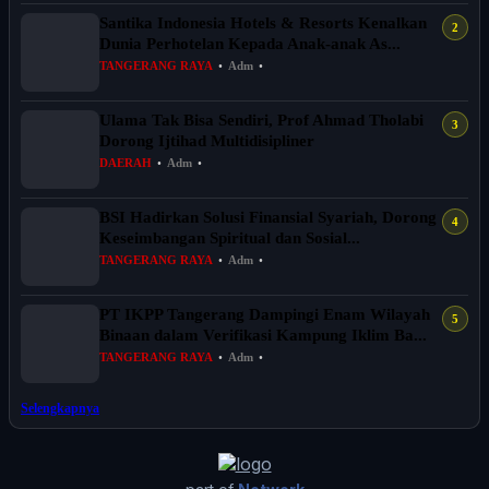
Santika Indonesia Hotels & Resorts Kenalkan
Dunia Perhotelan Kepada Anak-anak As...
TANGERANG RAYA
•
Adm
•
Ulama Tak Bisa Sendiri, Prof Ahmad Tholabi
Dorong Ijtihad Multidisipliner
DAERAH
•
Adm
•
BSI Hadirkan Solusi Finansial Syariah, Dorong
Keseimbangan Spiritual dan Sosial...
TANGERANG RAYA
•
Adm
•
PT IKPP Tangerang Dampingi Enam Wilayah
Binaan dalam Verifikasi Kampung Iklim Ba...
TANGERANG RAYA
•
Adm
•
Selengkapnya