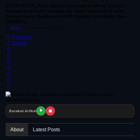
\nKOTA KEDIRI, Ketua Majelis Pembimbing Cabang Gerakan
Pramuka Kota Kediri Abdullah Abu Bakar melaunching Kediri
Gerakan Gemar Menabung di GOR Jayabaya Kota Kediri, Rabu
(23/8/2023)....
Redaksi
23 Agustus 2023, 13:01
953
Facebook
Twitter
Bacakan Artikel
About
Latest Posts