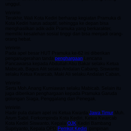
unggul.
\n
\n\n
\n
Terakhir, Wali Kota Kediri berharap kegiatan Pramuka di
Kota Kediri harus adaptif, sehingga ke depan bisa
menghasilkan adik-adik Pramuka yang berkarakter,
memiliki kesalehan sosial tinggi dan bisa menjadi orang-
orang hebat.
\n
\n\n
\n
Pada apel besar HUT Pramuka ke-62 ini diberikan
penganugerahan tanda
penghargaan
Lencana
Pancawarsa kepada Abdullah Abu Bakar selaku Ketua
Mabicab, Bagus Alit selaku Andalan Cabang, Siswanto
selaku Ketua Kwarcab, Maki Ali selaku Andalan Caban,
\n
\n\n
\n
Serta Moh.Anang Kurniawan selaku Mabicab. Selain itu
juga diberikan penghargaan kepada Pramuka Garuda
golongan Siaga, Penggalang dan Penegak.
\n
\n\n
\n
Hadir pula dalam apel ini Ketua Kwarda
Jawa Timur
Muh.
Arum Sabil, Forkompinda Kota Kediri, Ketua Kwarcab
Kota Kediri Siswanto, Kepala
OJK
Kediri Bambang
Supriyanto, Kepala OPD
Pemkot Kediri
, pimpinan