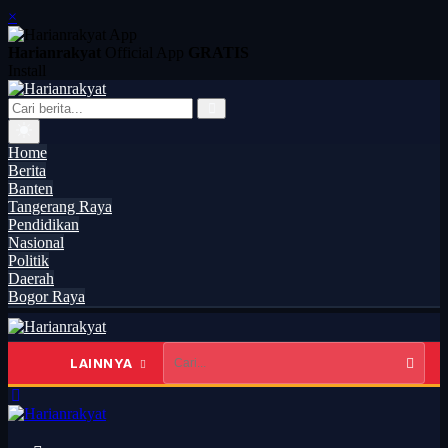
×
Harianrakyat
Official App
GRATIS
Install
Home
Berita
Banten
Tangerang Raya
Pendidikan
Nasional
Politik
Daerah
Bogor Raya
LAINNYA