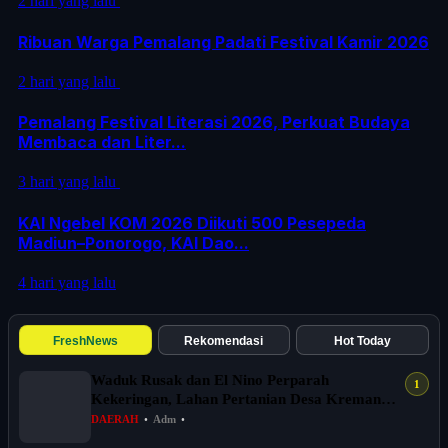
2 hari yang lalu
Ribuan Warga Pemalang Padati Festival Kamir 2026
2 hari yang lalu
Pemalang Festival Literasi 2026, Perkuat Budaya
Membaca dan Liter...
3 hari yang lalu
KAI Ngebel KOM 2026 Diikuti 500 Pesepeda
Madiun–Ponorogo, KAI Dao...
4 hari yang lalu
FreshNews
Rekomendasi
Hot Today
Waduk Rusak dan El Nino Perparah
Kekeringan, Lahan Pertanian Desa Kreman
Tegal T...
DAERAH
•
Adm
•