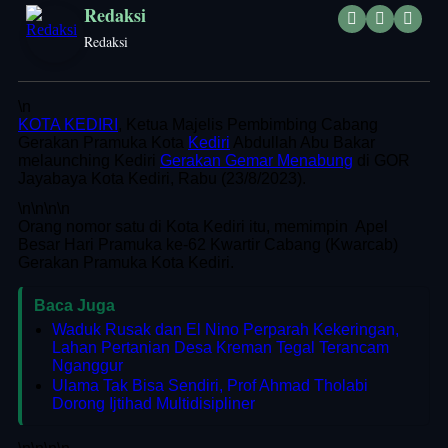
Redaksi
Redaksi
\n
KOTA KEDIRI
, Ketua Majelis Pembimbing Cabang
Gerakan Pramuka Kota
Kediri
Abdullah Abu Bakar
melaunching Kediri
Gerakan Gemar Menabung
di GOR
Jayabaya Kota Kediri, Rabu (23/8/2023).
\n
\n\n
\n
Orang nomor satu di Kota Kediri itu, memimpin Apel
Besar Hari Pramuka ke-62 Kwartir Cabang (Kwarcab)
Gerakan Pramuka Kota Kediri.
Baca Juga
Waduk Rusak dan El Nino Perparah Kekeringan,
Lahan Pertanian Desa Kreman Tegal Terancam
Nganggur
Ulama Tak Bisa Sendiri, Prof Ahmad Tholabi
Dorong Ijtihad Multidisipliner