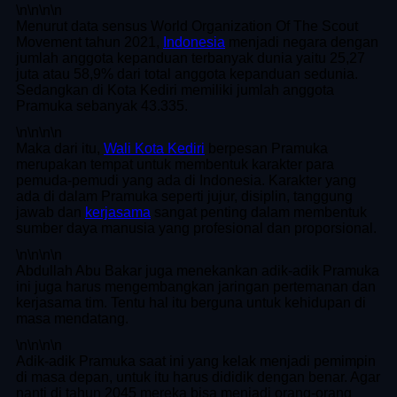
\n
\n\n
\n
Menurut data sensus World Organization Of The Scout
Movement tahun 2021,
Indonesia
menjadi negara dengan
jumlah anggota kepanduan terbanyak dunia yaitu 25,27
juta atau 58,9% dari total anggota kepanduan sedunia.
Sedangkan di Kota Kediri memiliki jumlah anggota
Pramuka sebanyak 43.335.
\n
\n\n
\n
Maka dari itu,
Wali Kota Kediri
berpesan Pramuka
merupakan tempat untuk membentuk karakter para
pemuda-pemudi yang ada di Indonesia. Karakter yang
ada di dalam Pramuka seperti jujur, disiplin, tanggung
jawab dan
kerjasama
sangat penting dalam membentuk
sumber daya manusia yang profesional dan proporsional.
\n
\n\n
\n
Abdullah Abu Bakar juga menekankan adik-adik Pramuka
ini juga harus mengembangkan jaringan pertemanan dan
kerjasama tim. Tentu hal itu berguna untuk kehidupan di
masa mendatang.
\n
\n\n
\n
Adik-adik Pramuka saat ini yang kelak menjadi pemimpin
di masa depan, untuk itu harus dididik dengan benar. Agar
nanti di tahun 2045 mereka bisa menjadi orang-orang