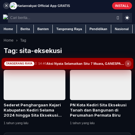
×
Harianrakyat
Official App
GRATIS
INSTALL
Home
Berita
Banten
Tangerang Raya
Pendidikan
Nasional
Home
›
Tag
Tag:
sita-eksekusi
Home
x
Aksi Nyata Selamatkan Situ 7 Muara, GANESPA Libatkan Karang Taruna dan Komunitas
14:40
TANGERANG RAYA
Berita
Iklan
Sederet Penghargaan Kejari
PN Kota Kediri Sita Eksekusi
Contact
Kabupaten Kediri Selama
Tanah dan Bangunan di
2024 hingga Sita Eksekusi
Perumahan Permata Biru
347 Perkara
Banten
1 tahun yang lalu
1 tahun yang lalu