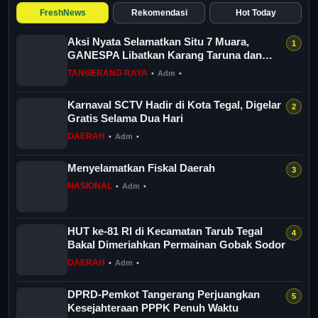
Tangerang Raya
FreshNews
Rekomendasi
Hot Today
Pendidikan
Aksi Nyata Selamatkan Situ 7 Muara,
GANESPA Libatkan Karang Taruna dan
Komunitas
TANGERANG RAYA
•
Adm
•
Nasional
Karnaval SCTV Hadir di Kota Tegal, Digelar
Politik
Gratis Selama Dua Hari
DAERAH
•
Adm
•
Daerah
Menyelamatkan Fiskal Daerah
Bogor Raya
NASIONAL
•
Adm
•
HUT ke-81 RI di Kecamatan Tarub Tegal
Bakal Dimeriahkan Permainan Gobak Sodor
DAERAH
•
Adm
•
DPRD-Pemkot Tangerang Perjuangkan
Kesejahteraan PPPK Penuh Waktu