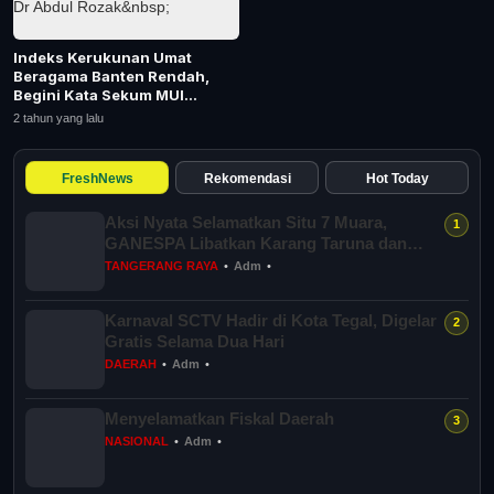
Indeks Kerukunan Umat
Beragama Banten Rendah,
Begini Kata Sekum MUI
Tangsel Dr Abdul Rozak...
2 tahun yang lalu
FreshNews
Rekomendasi
Hot Today
Aksi Nyata Selamatkan Situ 7 Muara,
GANESPA Libatkan Karang Taruna dan
Komunitas
TANGERANG RAYA
•
Adm
•
Karnaval SCTV Hadir di Kota Tegal, Digelar
Gratis Selama Dua Hari
DAERAH
•
Adm
•
Menyelamatkan Fiskal Daerah
NASIONAL
•
Adm
•