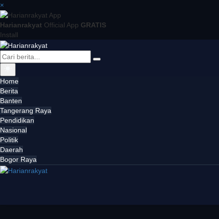
×
Harianrakyat
Official App
GRATIS
Install
Home
Berita
Banten
Tangerang Raya
Pendidikan
Nasional
Politik
Daerah
Bogor Raya
x
Aksi Nyata Selamatkan Situ 7 Muara, GANESPA Libatkan Karang Taruna dan Komunitas
14:40
TANGERANG RAYA