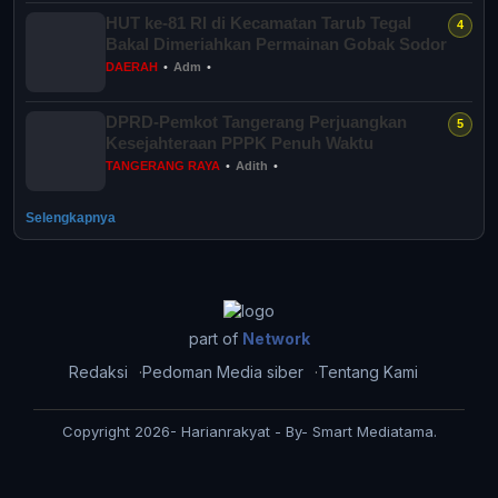
HUT ke-81 RI di Kecamatan Tarub Tegal
Bakal Dimeriahkan Permainan Gobak Sodor
DAERAH
•
Adm
•
DPRD-Pemkot Tangerang Perjuangkan
Kesejahteraan PPPK Penuh Waktu
TANGERANG RAYA
•
Adith
•
Selengkapnya
part of
Network
Redaksi
Pedoman Media siber
Tentang Kami
Copyright 2026- Harianrakyat - By- Smart Mediatama.