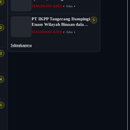
Keseimbangan Spiritual dan
TANGERANG RAYA
•
Adm
•
Sosial...
PT IKPP Tangerang Dampingi
Enam Wilayah Binaan dalam
Verifikasi Kampung Iklim
TANGERANG RAYA
•
Adm
•
Ba...
Selengkapnya