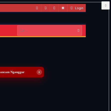
Login
erancam Nganggur
x