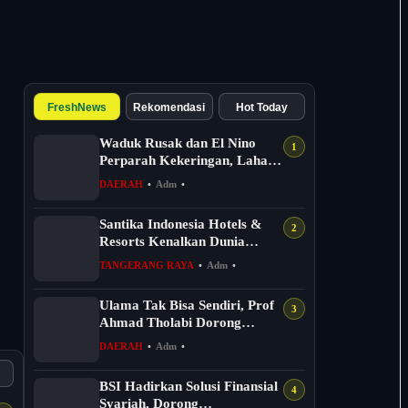
FreshNews
Rekomendasi
Hot Today
Waduk Rusak dan El Nino
Perparah Kekeringan, Lahan
Pertanian Desa Kreman Tegal
DAERAH
•
Adm
•
T...
Santika Indonesia Hotels &
Resorts Kenalkan Dunia
Perhotelan Kepada Anak-anak
TANGERANG RAYA
•
Adm
•
As...
Ulama Tak Bisa Sendiri, Prof
Ahmad Tholabi Dorong
Ijtihad Multidisipliner
DAERAH
•
Adm
•
BSI Hadirkan Solusi Finansial
Syariah, Dorong