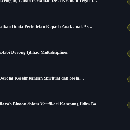
eringan, Lahan Pertanian Desa Kreman Tegal T...
nalkan Dunia Perhotelan Kepada Anak-anak As...
labi Dorong Ijtihad Multidisipliner
Dorong Keseimbangan Spiritual dan Sosial...
ayah Binaan dalam Verifikasi Kampung Iklim Ba...