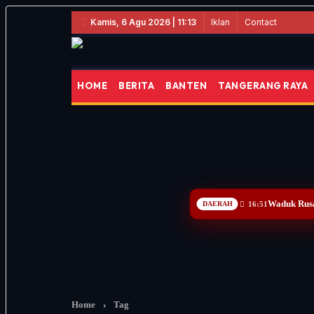
Iklan
Contact
Kamis, 6 Agu 2026 | 11:13
HOME
BERITA
BANTEN
TANGERANG RAYA
Waduk Rusa
DAERAH
16:51
Home
›
Tag