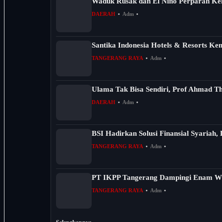
Waduk Rusak dan El Nino Perparah Kek
DAERAH
•
Adm
•
Santika Indonesia Hotels & Resorts Ke
TANGERANG RAYA
•
Adm
•
Ulama Tak Bisa Sendiri, Prof Ahmad Tho
DAERAH
•
Adm
•
BSI Hadirkan Solusi Finansial Syariah, 
TANGERANG RAYA
•
Adm
•
PT IKPP Tangerang Dampingi Enam Wil
TANGERANG RAYA
•
Adm
•