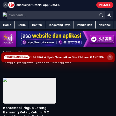
×
Harianrakyat
Official App
GRATIS
INSTALL
Home
Berita
Banten
Tangerang Raya
Pendidikan
Nasional
Home
Home
›
Tag
x
Aksi Nyata Selamatkan Situ 7 Muara, GANESPA Libatkan Karang Taruna dan Komunitas
14:40
TANGERANG RAYA
Tag:
pilgub-jawa-tengah
Berita
Iklan
Contact
Banten
Kontestasi Pilgub Jateng
Bersaing Ketat, Ketum IMO