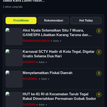
Sebut Kans Luthfi-Yasin
Tangerang Raya
Diatas Angin
1 tahun yang lalu
Pendidikan
FreshNews
Rekomendasi
Hot Today
Nasional
Aksi Nyata Selamatkan Situ 7 Muara,
GANESPA Libatkan Karang Taruna dan
Politik
Komunitas
TANGERANG RAYA
•
Adm
•
Daerah
Karnaval SCTV Hadir di Kota Tegal, Digelar
Gratis Selama Dua Hari
DAERAH
•
Adm
•
Bogor Raya
Menyelamatkan Fiskal Daerah
NASIONAL
•
Adm
•
HUT ke-81 RI di Kecamatan Tarub Tegal
Bakal Dimeriahkan Permainan Gobak Sodor
DAERAH
•
Adm
•