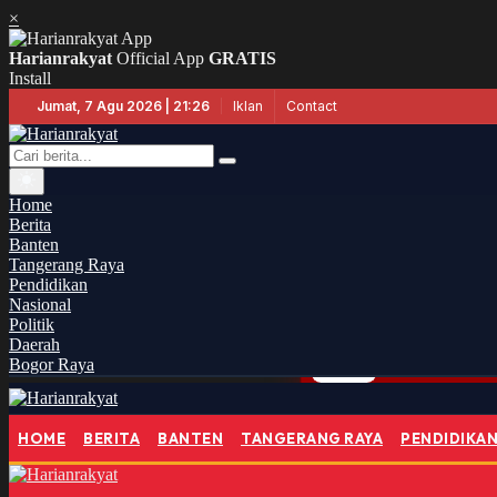
×
Harianrakyat
Official App
GRATIS
Install
Iklan
Contact
Jumat, 7 Agu 2026 | 21:26
Home
Berita
Banten
Tangerang Raya
Pendidikan
Nasional
Politik
Daerah
Bogor Raya
HUT ke-81 RI
DAERAH
20:15
HOME
BERITA
BANTEN
TANGERANG RAYA
PENDIDIKA