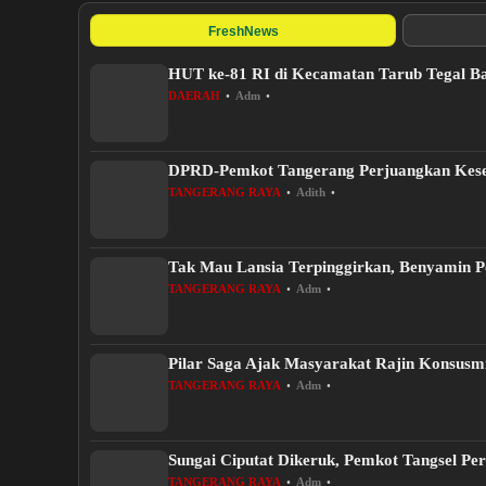
FreshNews
HUT ke-81 RI di Kecamatan Tarub Tegal B
DAERAH
•
Adm
•
DPRD-Pemkot Tangerang Perjuangkan Kes
TANGERANG RAYA
•
Adith
•
Tak Mau Lansia Terpinggirkan, Benyamin Pe
TANGERANG RAYA
•
Adm
•
Pilar Saga Ajak Masyarakat Rajin Konsusm
TANGERANG RAYA
•
Adm
•
Sungai Ciputat Dikeruk, Pemkot Tangsel Per
TANGERANG RAYA
•
Adm
•