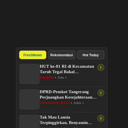
FreshNews
Rekomendasi
Hot Today
HUT ke-81 RI di Kecamatan
Tarub Tegal Bakal
Dimeriahkan Permainan
DAERAH
•
Adm
•
Gobak Sodor
DPRD-Pemkot Tangerang
Perjuangkan Kesejahteraan
PPPK Penuh Waktu
TANGERANG RAYA
•
Adith
•
Tak Mau Lansia
Terpinggirkan, Benyamin
Perkuat 36 Pos Lansia di