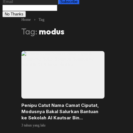
Subscribe
No Thanks
Home
›
Tag
Tag:
modus
Penipu Catut Nama Camat Ciputat,
Modusnya Bakal Salurkan Bantuan
ke Sekolah Al Kautsar Bin...
3 tahun yang lalu