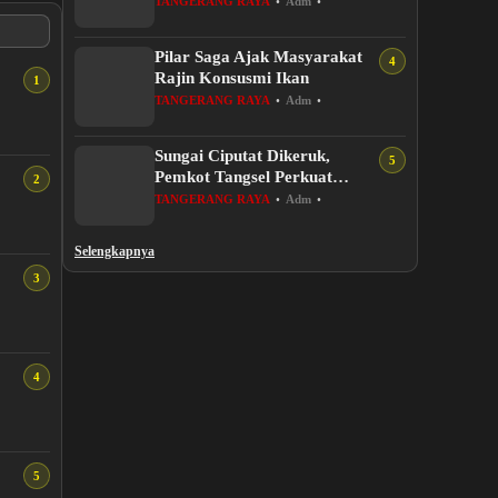
TANGERANG RAYA
•
Adm
•
Tangsel
Pilar Saga Ajak Masyarakat
Rajin Konsusmi Ikan
TANGERANG RAYA
•
Adm
•
Sungai Ciputat Dikeruk,
Pemkot Tangsel Perkuat
Sistem Pengendalian Banjir
TANGERANG RAYA
•
Adm
•
Selengkapnya