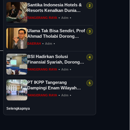
Santika Indonesia Hotels &
Resorts Kenalkan Dunia
Perhotelan Kepada Anak-
TANGERANG RAYA
•
Adm
•
anak As...
Ulama Tak Bisa Sendiri, Prof
Ahmad Tholabi Dorong
Ijtihad Multidisipliner
DAERAH
•
Adm
•
BSI Hadirkan Solusi
Finansial Syariah, Dorong
Keseimbangan Spiritual dan
TANGERANG RAYA
•
Adm
•
Sosial...
PT IKPP Tangerang
Dampingi Enam Wilayah
Binaan dalam Verifikasi
TANGERANG RAYA
•
Adm
•
Kampung Iklim Ba...
Selengkapnya