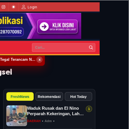
Login
Waduk Rusak dan El Nino Perparah Kekeringan, Lahan Pertanian Desa Kreman Tegal Terancam Nganggur
x
sel
FreshNews
Rekomendasi
Hot Today
Waduk Rusak dan El Nino
Perparah Kekeringan, Lahan
Pertanian Desa Kreman
DAERAH
•
Adm
•
Tegal T...