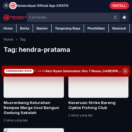
×
Harianrakyat
Official App
GRATIS
INSTALL
Home
Berita
Banten
Tangerang Raya
Pendidikan
Nasional
Home
›
Tag
Tag:
hendra-pratama
Home
x
Aksi Nyata Selamatkan Situ 7 Muara, GANESPA Libatkan Karang Taruna dan Komunitas
14:40
TANGERANG RAYA
Berita
Iklan
Musrenbang Kelurahan
Keseruan Strike Bareng
Contact
Rempoa Warga Usul Bangun
Ciptim Fishing Club
Gedung Sekolah
2 tahun yang lalu
Banten
2 tahun yang lalu