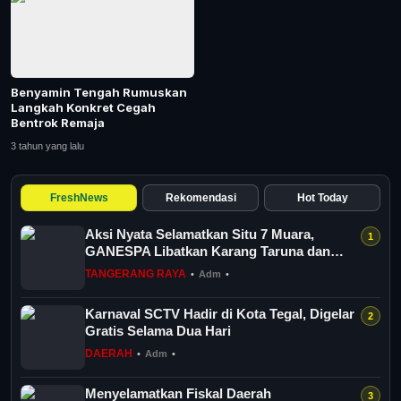
Tangerang Raya
Pendidikan
Benyamin Tengah Rumuskan
Nasional
Langkah Konkret Cegah
Bentrok Remaja
Politik
3 tahun yang lalu
Daerah
FreshNews
Rekomendasi
Hot Today
Aksi Nyata Selamatkan Situ 7 Muara,
Bogor Raya
GANESPA Libatkan Karang Taruna dan
Komunitas
TANGERANG RAYA
•
Adm
•
Karnaval SCTV Hadir di Kota Tegal, Digelar
Gratis Selama Dua Hari
DAERAH
•
Adm
•
Menyelamatkan Fiskal Daerah