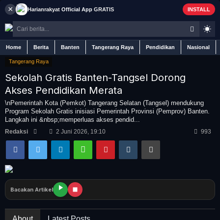
×
Harianrakyat
Official App
GRATIS
INSTALL
Home
Berita
Banten
Tangerang Raya
Pendidikan
Nasional
Tangerang Raya
Sekolah Gratis Banten-Tangsel Dorong
Akses Pendidikan Merata
Home
\nPemerintah Kota (Pemkot) Tangerang Selatan (Tangsel) mendukung
Program Sekolah Gratis inisiasi Pemerintah Provinsi (Pemprov) Banten.
Langkah ini &nbsp;memperluas akses pendid...
Berita
Redaksi
2 Juni 2026, 19:10
993
Iklan
Contact
Bacakan Artikel
Banten
About
Latest Posts