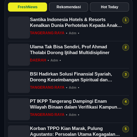
FreshNews
Rekomendasi
Hot Today
Santika Indonesia Hotels & Resorts
Kenalkan Dunia Perhotelan Kepada Anak-
anak As...
TANGERANG RAYA
•
Adm
•
Ulama Tak Bisa Sendiri, Prof Ahmad
Tholabi Dorong Ijtihad Multidisipliner
DAERAH
•
Adm
•
BSI Hadirkan Solusi Finansial Syariah,
Dorong Keseimbangan Spiritual dan
Sosial...
TANGERANG RAYA
•
Adm
•
PT IKPP Tangerang Dampingi Enam
Wilayah Binaan dalam Verifikasi Kampung
Iklim Ba...
TANGERANG RAYA
•
Adm
•
Korban TPPO Kian Marak, Pulung
Agustanto: Persoalan Utama Kegagalan