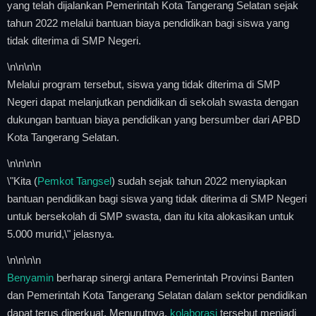
yang telah dijalankan Pemerintah Kota Tangerang Selatan sejak
tahun 2022 melalui bantuan biaya pendidikan bagi siswa yang
tidak diterima di SMP Negeri.
\n
\n\n
\n
Melalui program tersebut, siswa yang tidak diterima di SMP
Negeri dapat melanjutkan pendidikan di sekolah swasta dengan
dukungan bantuan biaya pendidikan yang bersumber dari APBD
Kota Tangerang Selatan.
\n
\n\n
\n
\"Kita (
Pemkot Tangsel
) sudah sejak tahun 2022 menyiapkan
bantuan pendidikan bagi siswa yang tidak diterima di SMP Negeri
untuk bersekolah di SMP swasta, dan itu kita alokasikan untuk
5.000 murid,\" jelasnya.
\n
\n\n
\n
Benyamin
berharap sinergi antara Pemerintah Provinsi Banten
dan Pemerintah Kota Tangerang Selatan dalam sektor pendidikan
dapat terus diperkuat. Menurutnya,
kolaborasi
tersebut menjadi