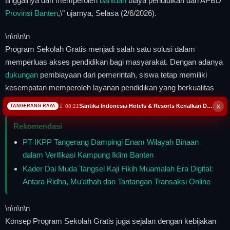
tinggalnya dan memperoleh
bantuan
biaya pendidikan dari APBD
Provinsi Banten
,\" ujarnya, Selasa (2/6/2026).
\n
\n\n
\n
Program Sekolah Gratis menjadi salah satu solusi dalam
memperluas akses pendidikan bagi masyarakat. Dengan adanya
dukungan
pembiayaan dari pemerintah, siswa tetap memiliki
kesempatan memperoleh layanan pendidikan yang berkualitas
tanpa terbebani biaya sekolah.
x
Santika Indonesia Hotels & Resorts Kenalkan Dunia Perhotelan Kepada Anak-anak Asuhan SOS Children’s Villages d...
08:21
TANGERANG RAYA
Rekomendasi
PT IKPP Tangerang Dampingi Enam Wilayah Binaan
dalam Verifikasi Kampung Iklim Banten
Kader Dai Muda Tangsel Kaji Fikih Muamalah Era Digital:
Antara Ridha, Mu’athah dan Tantangan Transaksi Online
\n
\n\n
\n
Konsep Program Sekolah Gratis juga sejalan dengan kebijakan