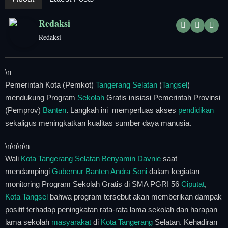
Tangerang Raya
Redaksi
Pendidikan
Redaksi
Nasional
\n
Politik
Pemerintah Kota (Pemkot)
Tangerang Selatan
(
Tangsel
)
mendukung Program
Sekolah
Gratis inisiasi Pemerintah Provinsi
Daerah
(Pemprov)
Banten
. Langkah ini memperluas akses
pendidikan
sekaligus meningkatkan kualitas sumber daya manusia.
Bogor Raya
\n
\n\n
\n
Wali
Kota Tangerang Selatan
Benyamin Davnie
saat
mendampingi
Gubernur Banten Andra Soni
dalam kegiatan
monitoring Program Sekolah Gratis di SMA PGRI 56
Ciputat
,
Kota Tangsel
bahwa program tersebut akan memberikan dampak
positif terhadap peningkatan rata-rata lama sekolah dan harapan
lama sekolah
masyarakat
di
Kota Tangerang
Selatan. Kehadiran