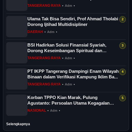
anak As...
TANGERANG RAYA
•
Adm
•
Ulama Tak Bisa Sendiri, Prof Ahmad Tholabi
Dorong Ijtihad Multidisipliner
DAERAH
•
Adm
•
BSI Hadirkan Solusi Finansial Syariah,
Dorong Keseimbangan Spiritual dan
Sosial...
TANGERANG RAYA
•
Adm
•
PT IKPP Tangerang Dampingi Enam Wilayah
Binaan dalam Verifikasi Kampung Iklim Ba...
TANGERANG RAYA
•
Adm
•
Korban TPPO Kian Marak, Pulung
Agustanto: Persoalan Utama Kegagalan
Menciptakan...
NASIONAL
•
Adm
•
Selengkapnya