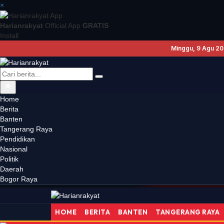
×
Harianrakyat
Official App
GRATIS
Install
Minggu, 9 Agu 202
Home
Berita
Banten
Tangerang Raya
Pendidikan
Nasional
Politik
Daerah
Bupati Te
16:51
DAERAH
Bogor Raya
HOME
BERITA
BANTEN
TANGERANG RAYA