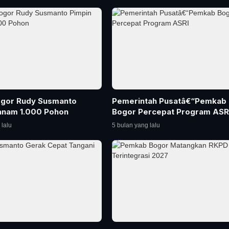
ogor Rudy Susmanto
Pemerintah Pusatâ€“Pemkab
anam 1.000 Pohon
Bogor Percepat Program ASR
 lalu
5 bulan yang lalu