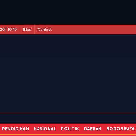
Iklan
Contact
6 | 10:10
gal Tilik Desa Sumingkir, Ratusan Warga Akses Beragam Layanan Publi
PENDIDIKAN
NASIONAL
POLITIK
DAERAH
BOGOR RAYA