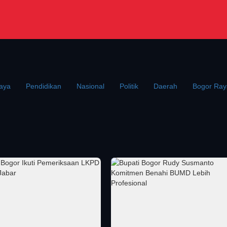
aya
Pendidikan
Nasional
Politik
Daerah
Bogor Ray