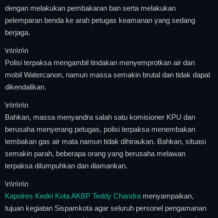
dengan melakukan pembakaran ban serta melakukan
pelemparan benda ke arah petugas keamanan yang sedang
berjaga.
\n
\n\n
\n
Polisi terpaksa mengambil tindakan menyemprotkan air dari
mobil Watercanon, namun massa semakin brutal dan tidak dapat
dikendalikan.
\n
\n\n
\n
Bahkan, massa menyandra salah satu komisioner KPU dan
berusaha menyerang petugas, polisi terpaksa menembakan
tembakan gas air mata namun tidak dihiraukan. Bahkan, situasi
semakin parah, beberapa orang yang berusaha melawan
terpaksa dilumpuhkan dan diamankan.
\n
\n\n
\n
Kapolres Kediri Kota AKBP Teddy Chandra
menyampaikan,
tujuan kegiatan Sispamkota agar seluruh personel pengamanan