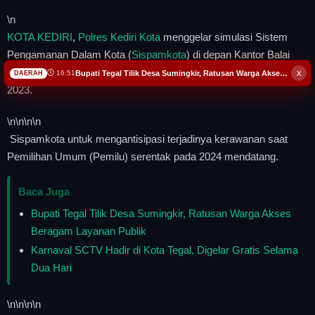
\n
KOTA KEDIRI
,
Polres Kediri Kota
menggelar simulasi Sistem
Pengamanan Dalam Kota (
Sispamkota
) di depan Kantor Balai
Kota
Kediri
Jalan Basuki Rahmat Kota Kediri, Rabu, 11 Oktober
x
Bupati Tegal Tilik Desa Sumingkir, Ratusan Warga Akses Beragam Layanan Publik
16:51
DAERAH
2023.
\n
\n\n
\n
Sispamkota untuk mengantisipasi terjadinya kerawanan saat
Pemilihan Umum (Pemilu) serentak pada 2024 mendatang.
Baca Juga
Bupati Tegal Tilik Desa Sumingkir, Ratusan Warga Akses
Beragam Layanan Publik
Karnaval SCTV Hadir di Kota Tegal, Digelar Gratis Selama
Dua Hari
\n
\n\n
\n