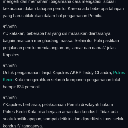
mengerti dan memahami bagaimana cara mengatasi situasi
kekacauan dalam tahapan pemilu. Karena ada beberapa tahapan
yang harus dilakukan dalam hal pengamanan Pemilu.
\n
\n\n
\n
\"Dikatakan, beberapa hal yang disimulasikan diantaranya
bagaimana cara menghadang massa. Selain itu, Polri pastikan
perjalanan pemilu mendatang aman, lancar dan damai\" jelas
Kapolres
\n
\n\n
\n
Untuk pengamanan, lanjut Kapolres AKBP Teddy Chandra,
Polres
Kediri
Kota mengerahkan seluruh komponen pengamanan total
hampir 634 personil
\n
\n\n
\n
\"Kapolres berharap, pelaksanaan Pemilu di wilayah hukum
Polres Kediri Kota bisa berjalan aman dan kondusif. Tidak ada
suatu konflik apapun, sampai detik ini dan diprediksi situasi selalu
kondusif\" tandasnya.