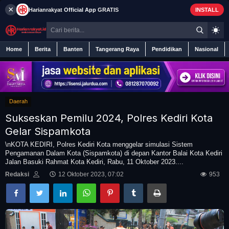
×
Harianrakyat
Official App
GRATIS
INSTALL
Home
Berita
Banten
Tangerang Raya
Pendidikan
Nasional
Daerah
Home
Sukseskan Pemilu 2024, Polres Kediri Kota
Berita
Gelar Sispamkota
\nKOTA KEDIRI, Polres Kediri Kota menggelar simulasi Sistem
Pengamanan Dalam Kota (Sispamkota) di depan Kantor Balai Kota Kediri
Iklan
Jalan Basuki Rahmat Kota Kediri, Rabu, 11 Oktober 2023....
Redaksi
12 Oktober 2023, 07:02
953
Contact
Banten