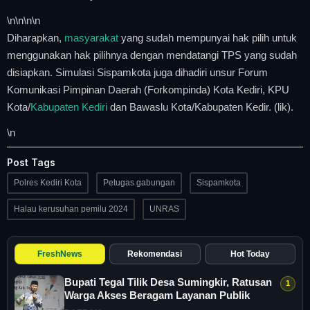
\n
\n\n
\n
Diharapkan,
masyarakat
yang sudah mempunyai hak pilih untuk
menggunakan hak pilihnya dengan mendatangi TPS yang sudah
disiapkan. Simulasi Sispamkota juga dihadiri unsur Forum
Komunikasi Pimpinan Daerah (Forkompinda) Kota Kediri, KPU
Kota/
Kabupaten Kediri
dan Bawaslu Kota/Kabupaten Kedir. (lik).
\n
Post Tags
Polres Kediri Kota
Petugas gabungan
Sispamkota
Halau kerusuhan pemilu 2024
UNRAS
FreshNews
Rekomendasi
Hot Today
Bupati Tegal Tilik Desa Sumingkir, Ratusan
Warga Akses Beragam Layanan Publik