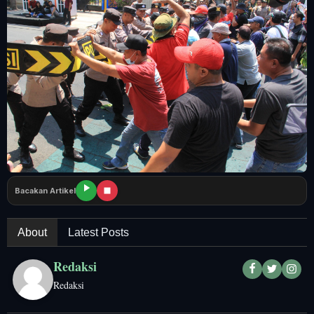
Tangerang Raya
Pendidikan
Nasional
Politik
Daerah
Bogor Raya
Bacakan Artikel
About
Latest Posts
Redaksi
Redaksi