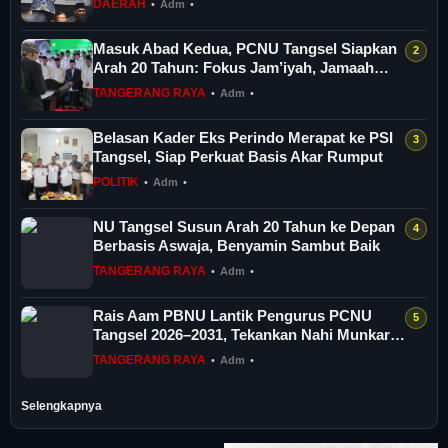
DAERAH
•
Adm
•
Masuk Abad Kedua, PCNU Tangsel Siapkan
Arah 20 Tahun: Fokus Jam’iyah, Jamaah
dan...
TANGERANG RAYA
•
Adm
•
Belasan Kader Eks Perindo Merapat ke PSI
Tangsel, Siap Perkuat Basis Akar Rumput
POLITIK
•
Adm
•
NU Tangsel Susun Arah 20 Tahun ke Depan
Berbasis Aswaja, Benyamin Sambut Baik
TANGERANG RAYA
•
Adm
•
Rais Aam PBNU Lantik Pengurus PCNU
Tangsel 2026–2031, Tekankan Nahi Munkar
dan D...
TANGERANG RAYA
•
Adm
•
Selengkapnya