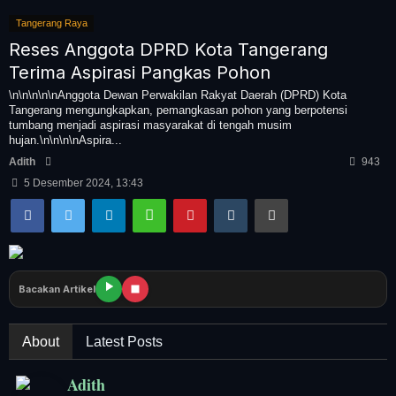
Tangerang Raya
Pendidikan
Reses Anggota DPRD Kota Tangerang
Terima Aspirasi Pangkas Pohon
Nasional
\n\n\n\n\nAnggota Dewan Perwakilan Rakyat Daerah (DPRD) Kota
Tangerang mengungkapkan, pemangkasan pohon yang berpotensi
Politik
tumbang menjadi aspirasi masyarakat di tengah musim
hujan.\n\n\n\nAspira...
Adith
943
Daerah
5 Desember 2024, 13:43
Bogor Raya
Bacakan Artikel
About
Latest Posts
Adith