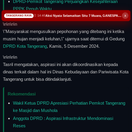
DPRD-Pemkot Tangerang Perjuangkan Kesejahteraan
PPPK Penuh Waktu
x
Aksi Nyata Selamatkan Situ 7 Muara, GANESPA Libatkan Karang Taruna dan Komunitas
14:40
TANGERANG RAYA
\n
\n\n
\n
\"Masyarakat mengusulkan pepohonan yang ditebang ini ketika
musim hujan menjadi keluhan,\" ujarnya saat ditemui di Gedung
DPRD Kota Tangerang
, Kamis, 5 Desember 2024.
\n
\n\n
\n
Tasril mengatakan, aspirasi ini akan dikoordinasikan kepada
dinas terkait dalam hal ini Dinas Kebudayaan dan Pariwisata Kota
Tangerang untuk bisa ditindaklanjuti.
Rekomendasi
Wakil Ketua DPRD Apresiasi Perhatian Pemkot Tangerang
ke Masjid dan Mushola
Anggota DPRD : Aspirasi Infrastruktur Mendominasi
Reses