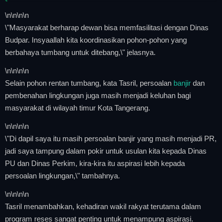
\n
\n\n
\n
\"Masyarakat berharap dewan bisa memfasilitasi dengan Dinas
Budpar. Insyaallah kita koordinasikan pohon-pohon yang
berbahaya tumbang untuk ditebang,\" jelasnya.
\n
\n\n
\n
Selain pohon rentan tumbang, kata Tasril, persoalan
banjir
dan
pembenahan lingkungan juga masih menjadi keluhan bagi
masyarakat di wilayah timur Kota Tangerang.
\n
\n\n
\n
\"Di dapil saya itu masih persoalan banjir yang masih menjadi PR,
jadi saya tampung dalam pokir untuk usulan kita kepada Dinas
PU dan Dinas Perkim, kira-kira itu aspirasi lebih kepada
persoalan lingkungan,\" tambahnya.
\n
\n\n
\n
Tasril menambahkan, kehadiran wakil rakyat terutama dalam
program reses sangat penting untuk menampung aspirasi.