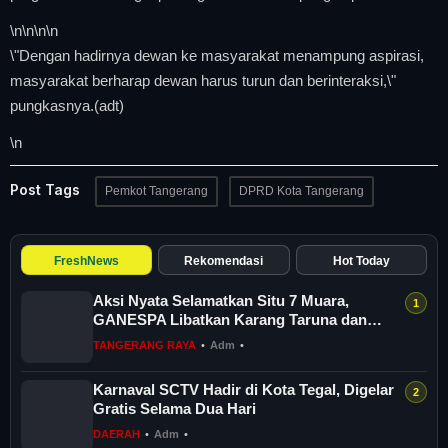
\n
\n\n
\n
\"Dengan hadirnya dewan ke masyarakat menampung aspirasi,
masyarakat berharap dewan harus turun dan berinteraksi,\"
pungkasnya.(adt)
\n
Post Tags
Pemkot Tangerang
DPRD Kota Tangerang
FreshNews
Rekomendasi
Hot Today
Aksi Nyata Selamatkan Situ 7 Muara,
GANESPA Libatkan Karang Taruna dan
Komunitas
TANGERANG RAYA
•
Adm
•
Karnaval SCTV Hadir di Kota Tegal, Digelar
Gratis Selama Dua Hari
DAERAH
•
Adm
•