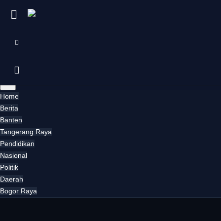
×
Harianrakyat
Official App
GRATIS
Install
Home
Home
Berita
Berita
Banten
Tangerang Raya
Iklan
Pendidikan
Nasional
Contact
Politik
Daerah
Banten
Bogor Raya
Tangerang Raya