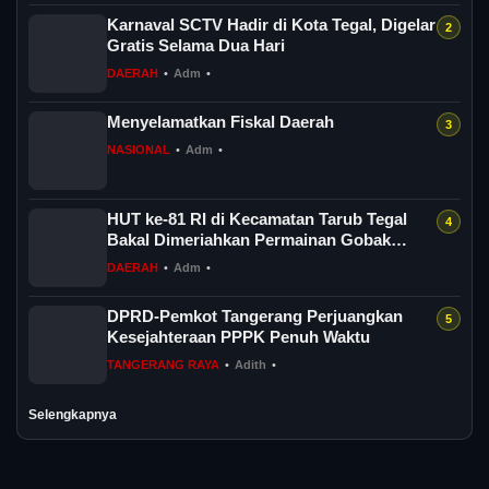
Karnaval SCTV Hadir di Kota Tegal, Digelar
Gratis Selama Dua Hari
DAERAH
•
Adm
•
Menyelamatkan Fiskal Daerah
NASIONAL
•
Adm
•
HUT ke-81 RI di Kecamatan Tarub Tegal
Bakal Dimeriahkan Permainan Gobak
Sodor
DAERAH
•
Adm
•
DPRD-Pemkot Tangerang Perjuangkan
Kesejahteraan PPPK Penuh Waktu
TANGERANG RAYA
•
Adith
•
Selengkapnya