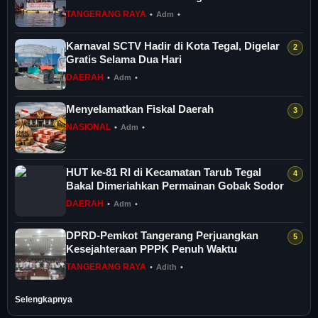
Komunitas
TANGERANG RAYA
•
Adm
•
Karnaval SCTV Hadir di Kota Tegal, Digelar
Gratis Selama Dua Hari
DAERAH
•
Adm
•
Menyelamatkan Fiskal Daerah
NASIONAL
•
Adm
•
HUT ke-81 RI di Kecamatan Tarub Tegal
Bakal Dimeriahkan Permainan Gobak Sodor
DAERAH
•
Adm
•
DPRD-Pemkot Tangerang Perjuangkan
Kesejahteraan PPPK Penuh Waktu
TANGERANG RAYA
•
Adith
•
Selengkapnya