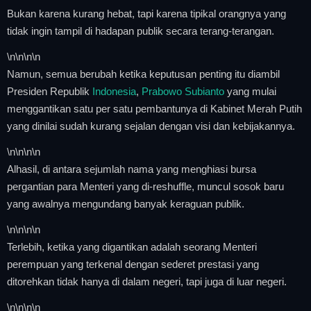
Bukan karena kurang hebat, tapi karena tipikal orangnya yang
tidak ingin tampil di hadapan publik secara terang-terangan.
\n
\n\n
\n
Namun, semua berubah ketika keputusan penting itu diambil
Presiden Republik
Indonesia
,
Prabowo Subianto
yang mulai
menggantikan satu per satu pembantunya di Kabinet Merah Putih
yang dinilai sudah kurang sejalan dengan visi dan kebijakannya.
\n
\n\n
\n
Alhasil, di antara sejumlah nama yang menghiasi bursa
pergantian para Menteri yang di-reshuffle, muncul sosok baru
yang awalnya mengundang banyak keraguan publik.
\n
\n\n
\n
Terlebih, ketika yang digantikan adalah seorang Menteri
perempuan yang terkenal dengan sederet prestasi yang
ditorehkan tidak hanya di dalam negeri, tapi juga di luar negeri.
\n
\n\n
\n