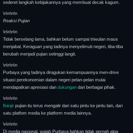
sederet langkah kebijakannya yang membuat decak kagum.
\n
\n\n
\n
Reaksi Pujian
\n
\n\n
\n
Tidak berselang lama, bahkan belum sampai triwulan masa
menjabat. Keraguan yang tadinya menyelimuti negeri, tiba-tiba
berubah menjadi pujian setinggi langit.
\n
\n\n
\n
Purbaya yang tadinya diragukan kemampuannya men-drive
situasi perekonomian dalam negeri pelan-pelan mulai
mendapatkan apresiasi dan
dukungan
dari berbagai pihak.
\n
\n\n
\n
Banjir
pujian itu terus mengalir dari satu pintu ke pintu lain, dari
satu platfom media ke platform media lainnya.
\n
\n\n
\n
Di media nasional, wajah Purbaya bahkan tidak pernah alpa