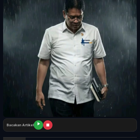
Tangerang Raya
Pendidikan
Nasional
Politik
Daerah
Bogor Raya
Bacakan Artikel