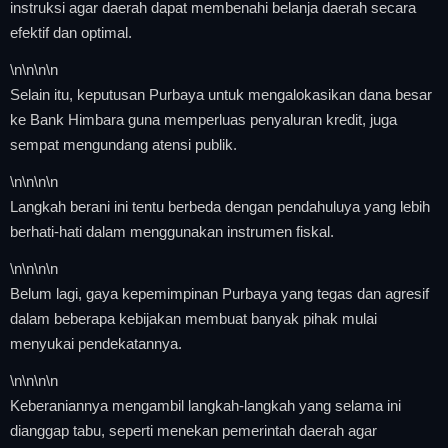
instruksi agar daerah dapat membenahi belanja daerah secara
efektif dan optimal.
\n
\n\n
\n
Selain itu, keputusan Purbaya untuk mengalokasikan dana besar
ke Bank Himbara guna memperluas penyaluran kredit, juga
sempat mengundang atensi publik.
\n
\n\n
\n
Langkah berani ini tentu berbeda dengan pendahuluya yang lebih
berhati-hati dalam menggunakan instrumen fiskal.
\n
\n\n
\n
Belum lagi, gaya kepemimpinan Purbaya yang tegas dan agresif
dalam beberapa kebijakan membuat banyak pihak mulai
menyukai pendekatannya.
\n
\n\n
\n
Keberaniannya mengambil langkah-langkah yang selama ini
dianggap tabu, seperti menekan pemerintah daerah agar