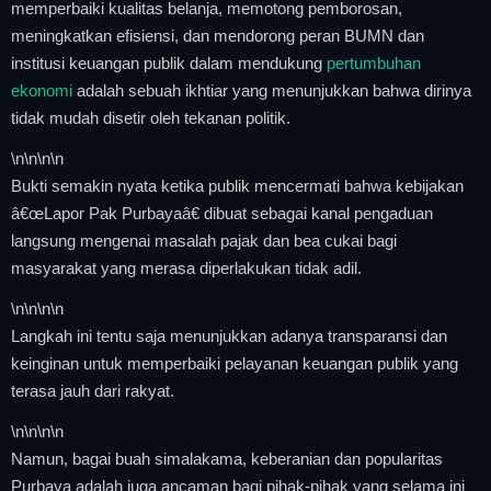
memperbaiki kualitas belanja, memotong pemborosan,
meningkatkan efisiensi, dan mendorong peran BUMN dan
institusi keuangan publik dalam mendukung
pertumbuhan
ekonomi
adalah sebuah ikhtiar yang menunjukkan bahwa dirinya
tidak mudah disetir oleh tekanan politik.
\n
\n\n
\n
Bukti semakin nyata ketika publik mencermati bahwa kebijakan
â€œLapor Pak Purbayaâ€ dibuat sebagai kanal pengaduan
langsung mengenai masalah pajak dan bea cukai bagi
masyarakat yang merasa diperlakukan tidak adil.
\n
\n\n
\n
Langkah ini tentu saja menunjukkan adanya transparansi dan
keinginan untuk memperbaiki pelayanan keuangan publik yang
terasa jauh dari rakyat.
\n
\n\n
\n
Namun, bagai buah simalakama, keberanian dan popularitas
Purbaya adalah juga ancaman bagi pihak-pihak yang selama ini