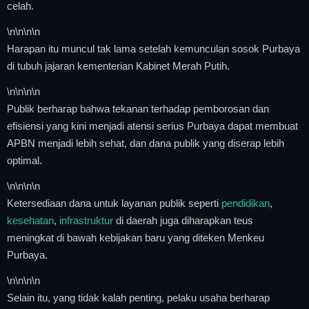
celah.
\n
\n\n
\n
Harapan itu muncul tak lama setelah kemunculan sosok Purbaya
di tubuh jajaran kementerian Kabinet Merah Putih.
\n
\n\n
\n
Publik berharap bahwa tekanan terhadap pemborosan dan
efisiensi yang kini menjadi atensi serius Purbaya dapat membuat
APBN menjadi lebih sehat, dan dana publik yang diserap lebih
optimal.
\n
\n\n
\n
Ketersediaan dana untuk layanan publik seperti
pendidikan
,
kesehatan
,
infrastruktur
di daerah juga diharapkan teus
meningkat di bawah kebijakan baru yang diteken Menkeu
Purbaya.
\n
\n\n
\n
Selain itu, yang tidak kalah penting, pelaku usaha berharap