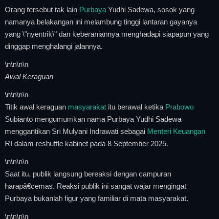
Orang tersebut tak lain
Purbaya
Yudhi Sadewa, sosok yang
namanya belakangan ini melambung tinggi lantaran gayanya
yang \"nyentrik\" dan keberaniannya menghadapi siapapun yang
dinggap menghalangi jalannya.
\n
\n\n
\n
Awal Keraguan
\n
\n\n
\n
Titik awal keraguan
masyarakat
itu berawal ketika
Prabowo
Subianto mengumumkan nama Purbaya Yudhi Sadewa
menggantikan Sri Mulyani Indrawati sebagai
Menteri Keuangan
RI dalam reshuffle kabinet pada 8 September 2025.
\n
\n\n
\n
Saat itu, publik langsung bereaksi dengan campuran
harapâ€cemas. Reaksi publik ini sangat wajar mengingat
Purbaya bukanlah figur yang familiar di mata masyarakat.
\n
\n\n
\n