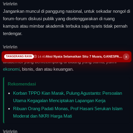
\n
\n\n
\n
Jangankan muncul di panggung nasional, untuk sekadar nongol di
forum-forum diskusi publik yang diselenggarakan di ruang
kampus atau mimbar akademik terbuka saja nyaris tidak pernah
terdengar.
\n
\n\n
\n
Namanya bahkan kalah jauh jika dibandingkan beberapa figur
x
Aksi Nyata Selamatkan Situ 7 Muara, GANESPA Libatkan Karang Taruna dan Komunitas
14:40
TANGERANG RAYA
akademisi yang berkecimpung di bidang yang sama, yakni
ekonomi
, bisnis, dan atau keuangan.
Rekomendasi
Korban TPPO Kian Marak, Pulung Agustanto: Persoalan
Utama Kegagalan Menciptakan Lapangan Kerja
Ribuan Orang Padati Monas, Prof Hasani Serukan Islam
Moderat dan NKRI Harga Mati
\n
\n\n
\n