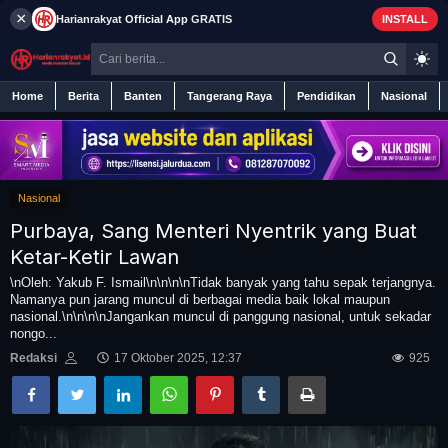
×
Harianrakyat
Official App
GRATIS
INSTALL
Home
Berita
Banten
Tangerang Raya
Pendidikan
Nasional
Nasional
Home
Purbaya, Sang Menteri Nyentrik yang Buat
Berita
Ketar-Ketir Lawan
\nOleh: Yakub F. Ismail\n\n\n\nTidak banyak yang tahu sepak terjangnya.
Namanya pun jarang muncul di berbagai media baik lokal maupun
Iklan
nasional.\n\n\n\nJangankan muncul di panggung nasional, untuk sekadar
nongo...
Contact
Redaksi
17 Oktober 2025, 12:37
925
Banten