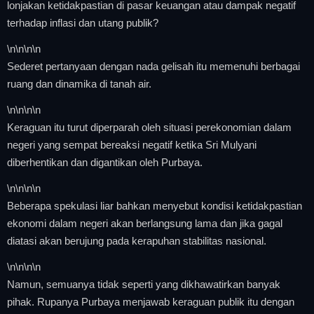
lonjakan ketidakpastian di pasar keuangan atau dampak negatif
terhadap inflasi dan utang publik?
\n
\n\n
\n
Sederet pertanyaan dengan nada gelisah itu memenuhi berbagai
ruang dan dinamika di tanah air.
\n
\n\n
\n
Keraguan itu turut diperparah oleh situasi perekonomian dalam
negeri yang sempat bereaksi negatif ketika Sri Mulyani
diberhentikan dan digantikan oleh Purbaya.
\n
\n\n
\n
Beberapa spekulasi liar bahkan menyebut kondisi ketidakpastian
ekonomi dalam negeri akan berlangsung lama dan jika gagal
diatasi akan berujung pada kerapuhan stabilitas nasional.
\n
\n\n
\n
Namun, semuanya tidak seperti yang dikhawatirkan banyak
pihak. Rupanya Purbaya menjawab keraguan publik itu dengan