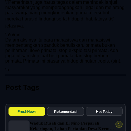
\"Pemerintah juga harus tegas dalam menindak lanjuti
masyarakat yang memperdagangkan ilegal dan melarang
para warga yang mengkontenkan primata tersebut,
mereka harus dilindungi serta hidup di habitatnya,â€
jelasnya.
\n
\n\n
\n
Dalam aksinya itu para mahasiswa dan mahasiswi
membentangkan spanduk bertuliskan, primata bukan
peliharaan, ilove primata, stop eksploitasi primata. Ada
juga tulisan stop jual beli primata dan stop berburu
primata. Primata ini biasanya hidup di hutan tropis. (sin).
\n
Post Tags
FreshNews
Rekomendasi
Hot Today
Waduk Rusak dan El Nino Perparah
Kekeringan, Lahan Pertanian Desa Kreman