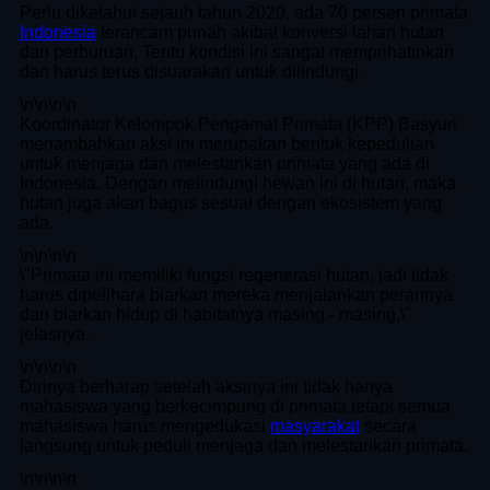
Perlu diketahui sejauh tahun 2020, ada 70 persen primata
Indonesia
terancam punah akibat konversi lahan hutan
dan perburuan. Tentu kondisi ini sangat memprihatinkan
dan harus terus disuarakan untuk dilindungi.
\n
\n\n
\n
Koordinator Kelompok Pengamat Primata (KPP) Basyuri
menambahkan aksi ini merupakan bentuk kepedulian
untuk menjaga dan melestarikan primata yang ada di
Indonesia. Dengan melindungi hewan ini di hutan, maka
hutan juga akan bagus sesuai dengan ekosistem yang
ada.
\n
\n\n
\n
\"Primata ini memiliki fungsi regenerasi hutan, jadi tidak
harus dipelihara biarkan mereka menjalankan perannya
dan biarkan hidup di habitatnya masing - masing,\"
jelasnya.
\n
\n\n
\n
Dirinya berharap setelah aksinya ini tidak hanya
mahasiswa yang berkecimpung di primata tetapi semua
mahasiswa harus mengedukasi
masyarakat
secara
langsung untuk peduli menjaga dan melestarikan primata.
\n
\n\n
\n