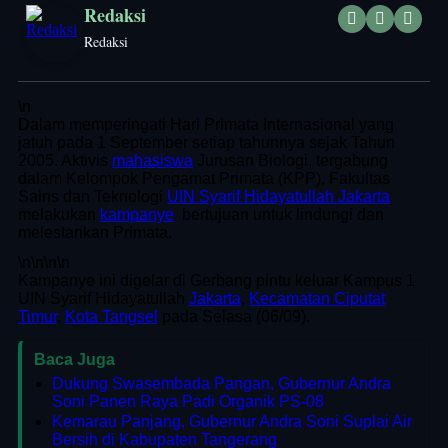
Redaksi
Redaksi
\n
Dalam memperingati Hari Primata Internasional yang
jatuh pada 1 September setiap tahunnya sejak Tahun
2005. Aktivis
mahasiswa
Jurusan Biologi, tergabung
dalam Kelompok Pengamat Primata (KPP), Fakultas
Sains dan Teknologi
UIN Syarif Hidayatullah Jakarta
melakukan
kampanye
bertujuan untuk lindungi dan
melestarikan Primata.
\n
\n\n
\n
Kampanye ini digelar di Gerbang pintu keluar Kampus 1
UIN Syarif Hidayatullah
Jakarta
,
Kecamatan Ciputat
Timur
,
Kota Tangsel
pada Selasa (06/09).
Baca Juga
Dukung Swasembada Pangan, Gubernur Andra
Soni Panen Raya Padi Organik PS-08
Kemarau Panjang, Gubernur Andra Soni Suplai Air
Bersih di Kabupaten Tangerang