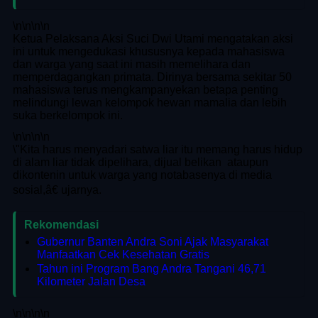
\n
\n\n
\n
Ketua Pelaksana Aksi Suci Dwi Utami mengatakan aksi
ini untuk mengedukasi khususnya kepada mahasiswa
dan warga yang saat ini masih memelihara dan
memperdagangkan primata. Dirinya bersama sekitar 50
mahasiswa terus mengkampanyekan betapa penting
melindungi lewan kelompok hewan mamalia dan lebih
suka berkelompok ini.
\n
\n\n
\n
\"Kita harus menyadari satwa liar itu memang harus hidup
di alam liar tidak dipelihara, dijual belikan ataupun
dikontenin untuk warga yang notabasenya di media
sosial,â€ ujarnya.
Rekomendasi
Gubernur Banten Andra Soni Ajak Masyarakat
Manfaatkan Cek Kesehatan Gratis
Tahun ini Program Bang Andra Tangani 46,71
Kilometer Jalan Desa
\n
\n\n
\n