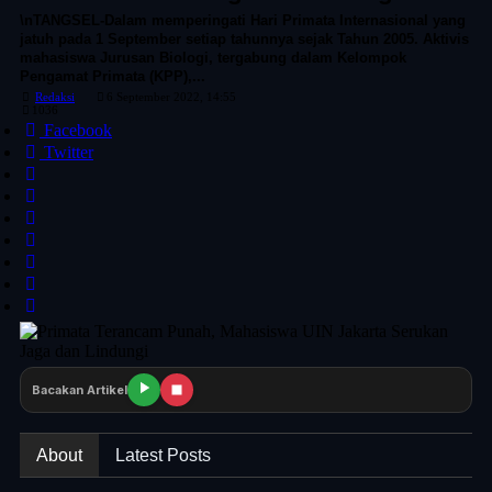
\nTANGSEL-Dalam memperingati Hari Primata Internasional yang
jatuh pada 1 September setiap tahunnya sejak Tahun 2005. Aktivis
mahasiswa Jurusan Biologi, tergabung dalam Kelompok
Pengamat Primata (KPP),...
Redaksi
6 September 2022, 14:55
1036
Facebook
Twitter
Bacakan Artikel
About
Latest Posts