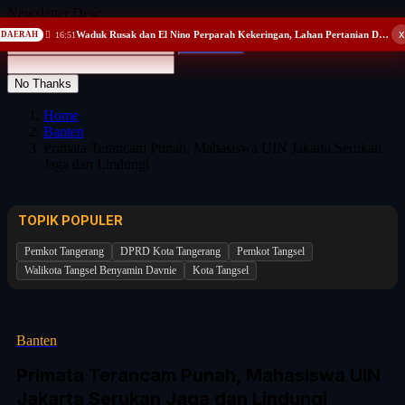
Newsletter Desc
x
Waduk Rusak dan El Nino Perparah Kekeringan, Lahan Pertanian Desa Kreman Tegal Terancam Nganggur
DAERAH
16:51
Subscribe
No Thanks
Home
Banten
Primata Terancam Punah, Mahasiswa UIN Jakarta Serukan
Jaga dan Lindungi
TOPIK POPULER
Pemkot Tangerang
DPRD Kota Tangerang
Pemkot Tangsel
Walikota Tangsel Benyamin Davnie
Kota Tangsel
Banten
Primata Terancam Punah, Mahasiswa UIN
Jakarta Serukan Jaga dan Lindungi