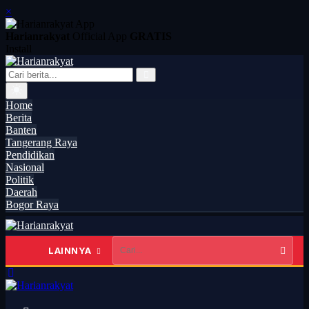
×
Harianrakyat
Official App
GRATIS
Install
Home
Berita
Banten
Tangerang Raya
Pendidikan
Nasional
Politik
Daerah
Bogor Raya
LAINNYA