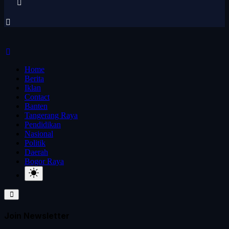
Home
Berita
Iklan
Contact
Banten
Tangerang Raya
Pendidikan
Nasional
Politik
Daerah
Bogor Raya
Join Newsletter