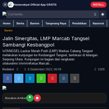
×
Harianrakyat
Official App
GRATIS
INSTALL
Home
Berita
Banten
Tangerang Raya
Pendidikan
Nasional
Banten
Jalin Sinergitas, LMP Marcab Tangsel
Sambangi Kesbangpol
Home
\nTANGSEL-Laskar Merah Putih (LMP) Markas Cabang Tangsel
melakukan kunjungan ke Kesbangpol Tangsel, berlokasi di bilangan
Serpong Utara. Kunjungan ini bagian dari rangkaian
Berita
silaturahmi.\n\n\n\nKetua Marcab...
Redaksi
6 September 2022, 06:09
1009
Iklan
Contact
Bacakan Artikel
Banten