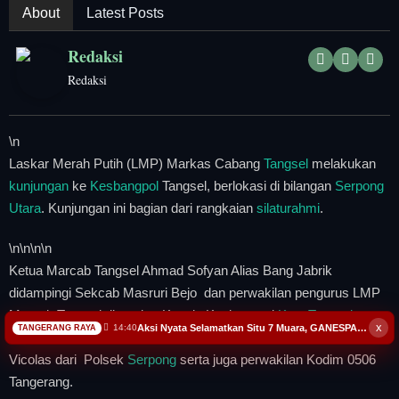
Tangerang Raya
About
Latest Posts
Redaksi
Pendidikan
Redaksi
Nasional
\n
Politik
Laskar Merah Putih (LMP) Markas Cabang
Tangsel
melakukan
kunjungan
ke
Kesbangpol
Tangsel, berlokasi di bilangan
Serpong
Daerah
Utara
. Kunjungan ini bagian dari rangkaian
silaturahmi
.
Bogor Raya
\n
\n\n
\n
Ketua Marcab Tangsel Ahmad Sofyan Alias Bang Jabrik
didampingi Sekcab Masruri Bejo dan perwakilan pengurus LMP
Marcab Tangsel disambut Kepala Kesbangpol
Kota Tangsel
x
Aksi Nyata Selamatkan Situ 7 Muara, GANESPA Libatkan Karang Taruna dan Komunitas
14:40
TANGERANG RAYA
Chaerul Saleh didampingi Sekban Salbini dan disaksikan Iptu
Vicolas dari Polsek
Serpong
serta juga perwakilan Kodim 0506
Tangerang.