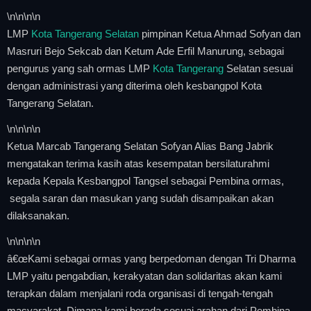
\n
\n\n
\n
LMP
Kota Tangerang Selatan
pimpinan Ketua Ahmad Sofyan dan
Masruri Bejo Sekcab dan Ketum Ade Erfil Manurung, sebagai
pengurus yang sah ormas LMP
Kota Tangerang
Selatan sesuai
dengan administrasi yang diterima oleh kesbangpol Kota
Tangerang Selatan.
\n
\n\n
\n
Ketua Marcab Tangerang Selatan Sofyan Alias Bang Jabrik
mengatakan terima kasih atas kesempatan bersilaturahmi
kepada Kepala Kesbangpol Tangsel sebagai Pembina ormas,
segala saran dan masukan yang sudah disampaikan akan
dilaksanakan.
\n
\n\n
\n
â€œKami sebagai ormas yang berpedoman dengan Tri Dharma
LMP yaitu pengabdian, kerakyatan dan solidaritas akan kami
terapkan dalam menjalani roda organisasi di tengah-tengah
masyarakat. Dimana kami berada sesuai arahan dari Pembina