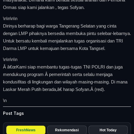
Ormas siap kami jalankan , tegas Sofyan.
\n
\n\n
\n
Dirinya berharap bagi warga Tangerang Selatan yang cinta
dengan LMP pihaknya bersedia membuka pintu selebar-lebarnya.
Untuk bersatu kembali menjalankan tugas organisasi dan TRI
Darma LMP untuk kemajuan bersama Kota Tangsel.
\n
\n\n
\n
Â â€œKami siap membantu tugas-tugas TNI POLRI dan juga
mendukung program Â pemerintah serta selalu menjaga
kondusifitas di lingkungan dan wilayah masing-masing. Di mana
Laskar Merah Putih berada,â€ harap Sofyan.Â (red).
\n
Post Tags
FreshNews
Rekomendasi
Hot Today