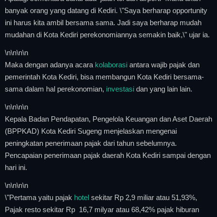
banyak orang yang datang di Kediri. \"Saya berharap opportunity
ini harus kita ambil bersama sama. Jadi saya berharap mudah
mudahan di Kota Kediri perekonomiannya semakin baik,\" ujar ia.
\n
\n\n
\n
Maka dengan adanya acara
kolaborasi
antara wajib pajak dan
pemerintah Kota Kediri, bisa membangun Kota Kediri bersama-
sama dalam hal perekonomian,
investasi
dan yang lain lain.
\n
\n\n
\n
Kepala Badan Pendapatan, Pengelola Keuangan dan Aset Daerah
(BPPKAD) Kota Kediri Sugeng menjelaskan mengenai
peningkatan penerimaan pajak dari tahun sebelumnya.
Pencapaian penerimaan pajak daerah Kota Kediri sampai dengan
hari ini.
\n
\n\n
\n
\"Pertama yaitu pajak
hotel
sekitar Rp 2,9 miliar atau 51,93%,
Pajak resto sekitar Rp 16,7 milyar atau 68,42% pajak hiburan