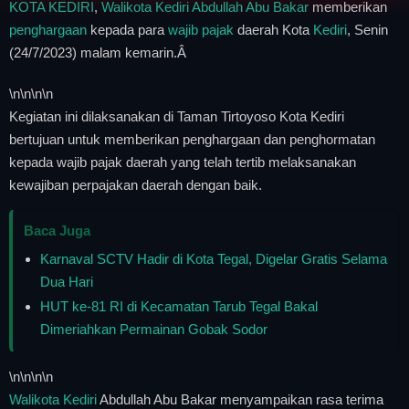
KOTA KEDIRI
,
Walikota Kediri Abdullah Abu Bakar
memberikan
penghargaan
kepada para
wajib pajak
daerah Kota
Kediri
, Senin
(24/7/2023) malam kemarin.Â
\n
\n\n
\n
Kegiatan ini dilaksanakan di Taman Tirtoyoso Kota Kediri
bertujuan untuk memberikan penghargaan dan penghormatan
kepada wajib pajak daerah yang telah tertib melaksanakan
kewajiban perpajakan daerah dengan baik.
Baca Juga
Karnaval SCTV Hadir di Kota Tegal, Digelar Gratis Selama
Dua Hari
HUT ke-81 RI di Kecamatan Tarub Tegal Bakal
Dimeriahkan Permainan Gobak Sodor
\n
\n\n
\n
Walikota Kediri
Abdullah Abu Bakar menyampaikan rasa terima