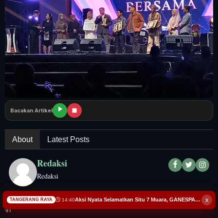
Tangerang Raya
Pendidikan
Nasional
Politik
Daerah
Bacakan Artikel
Bogor Raya
About
Latest Posts
Redaksi
Redaksi
x
Aksi Nyata Selamatkan Situ 7 Muara, GANESPA Libatkan Karang Taruna dan Komunitas
14:40
TANGERANG RAYA
\n