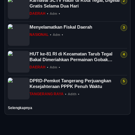
Karnaval SCTV Hadir di Kota Tegal, Digelar
Gratis Selama Dua Hari
DAERAH
•
Adm
•
Menyelamatkan Fiskal Daerah
NASIONAL
•
Adm
•
HUT ke-81 RI di Kecamatan Tarub Tegal
Bakal Dimeriahkan Permainan Gobak
Sodor
DAERAH
•
Adm
•
DPRD-Pemkot Tangerang Perjuangkan
Kesejahteraan PPPK Penuh Waktu
TANGERANG RAYA
•
Adith
•
Selengkapnya