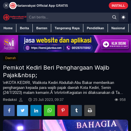
×
Harianrakyat
Official App
GRATIS
INSTALL
Home
Berita
Banten
Tangerang Raya
Pendidikan
Nasional
Daerah
Home
Pemkot Kediri Beri Penghargaan Wajib
Berita
Pajak&nbsp;
\nKOTA KEDIRI, Walikota Kediri Abdullah Abu Bakar memberikan
penghargaan kepada para wajib pajak daerah Kota Kediri, Senin
Iklan
(24/7/2023) malam kemarin.Â \n\n\n\nKegiatan ini dilaksanakan di Ta...
Redaksi
25 Juli 2023, 09:37
958
Contact
Banten