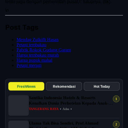
tentu juga dengan pemerintah pusat,\" tutupnya. (lik).
\n
Post Tags
Mendag Zulkifli Hasan
Petani tembakau
Pabrik Rokok Gudang Garam
Harga tembakau murah
Harga pupuk mahal
Petani merugi
FreshNews
Rekomendasi
Hot Today
Santika Indonesia Hotels & Resorts
Kenalkan Dunia Perhotelan Kepada Anak-
anak As...
TANGERANG RAYA
•
Adm
•
Ulama Tak Bisa Sendiri, Prof Ahmad