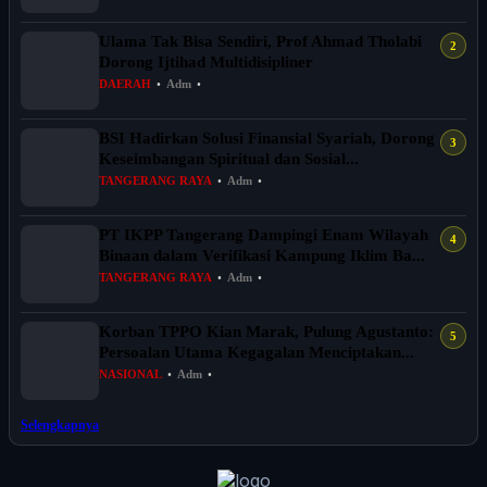
Ulama Tak Bisa Sendiri, Prof Ahmad Tholabi
Dorong Ijtihad Multidisipliner
DAERAH
•
Adm
•
BSI Hadirkan Solusi Finansial Syariah, Dorong
Keseimbangan Spiritual dan Sosial...
TANGERANG RAYA
•
Adm
•
PT IKPP Tangerang Dampingi Enam Wilayah
Binaan dalam Verifikasi Kampung Iklim Ba...
TANGERANG RAYA
•
Adm
•
Korban TPPO Kian Marak, Pulung Agustanto:
Persoalan Utama Kegagalan Menciptakan...
NASIONAL
•
Adm
•
Selengkapnya