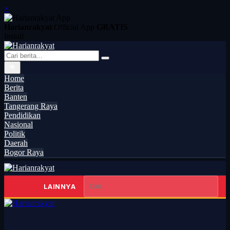
×
Harianrakyat
Official App
GRATIS
Install
Home
Berita
Banten
Tangerang Raya
Pendidikan
Nasional
Politik
Daerah
Bogor Raya
LAINNYA