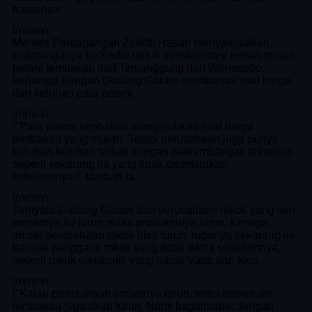
harapnya.
\n
\n\n
\n
Menteri Perdagangan Zulkifli Hasan menyampaikan,
kedatanganya ke Kediri untuk memfasilitasi teman-teman
petani tembakau dari Temanggung dan Wonosobo,
berjumpa dengan Gudang Garam membahas soal harga
dan keluhan para petani.
\n
\n\n
\n
\"Para petani tembakau mengeluhkan soal harga
tembakau yang murah. Tetapi perusahaan juga punya
keluhan-keluhan terkait dengan perkembangan teknologi
seperti sekarang ini yang tidak diperkirakan
sebelumnya,\" tambah ia.
\n
\n\n
\n
Ternyata Gudang Garam dan perusahaan rokok yang lain
omsetnya itu turun maka produksinya turun. Kenapa
omset perusahaan rokok bisa turun, rupanya sekarang ini
banyak pengganti rokok yang tidak dikira sebelumnya,
seperti rokok elektronik yang nama Vape dan Iqos.
\n
\n\n
\n
\"Kalau perusahaan omsetnya turun, tentu keperluan
tembakau juga akan turun. Nanti bagaimana. Jangan