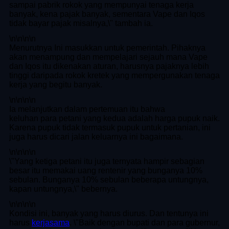
sampai pabrik rokok yang mempunyai tenaga kerja
banyak, kena pajak banyak, sementara Vape dan Iqos
tidak bayar pajak misalnya,\" tambah ia.
\n
\n\n
\n
Menurutnya Ini masukkan untuk pemerintah. Pihaknya
akan menampung dan mempelajari sejauh mana Vape
dan Iqos itu dikenakan aturan, harusnya pajaknya lebih
tinggi daripada rokok kretek yang mempergunakan tenaga
kerja yang begitu banyak.
\n
\n\n
\n
Ia melanjutkan dalam pertemuan itu bahwa
keluhan para petani yang kedua adalah harga pupuk naik.
Karena pupuk tidak termasuk pupuk untuk pertanian, ini
juga harus dicari jalan keluarnya ini bagaimana.
\n
\n\n
\n
\"Yang ketiga petani itu juga ternyata hampir sebagian
besar itu memakai uang rentenir yang bunganya 10%
sebulan. Bunganya 10% sebulan beberapa untungnya,
kapan untungnya,\" bebernya.
\n
\n\n
\n
Kondisi ini, banyak yang harus diurus. Dan tentunya ini
harus
kerjasama
. \"Baik dengan bupati dan para gubernur,