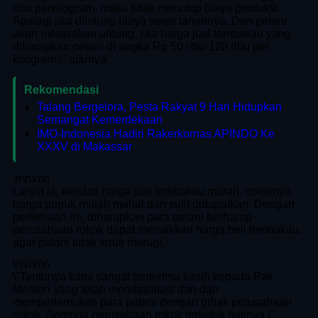
ribu perkilogram, maka tidak menutup biaya produksi.
Apalagi jika dihitung biaya sewa tanahnya. Dan petani
akan merasakan untung, jika harga jual tembakau yang
diharapkan petani di angka Rp 50 ribu-120 ribu per
kilogram,\" ujarnya.
Rekomendasi
Talang Bergelora, Pesta Rakyat 9 Hari Hidupkan
Semangat Kemerdekaan
IMO-Indonesia Hadiri Rakerkornas APINDO Ke
XXXV di Makassar
\n
\n\n
\n
Lanjut ia, kendati harga jual tembakau murah. Ironisnya
harga pupuk malah mahal dan sulit didapatkan. Dengan
pertemuan ini, diharapkan para petani berharap
perusahaan rokok dapat menaikkan harga beli tembakau,
agar petani tidak terus merugi.
\n
\n\n
\n
\"Tentunya kami sangat berterima kasih kepada Pak
Menteri yang telah memfasilitasi dan dan
mempertemukan para petani dengan pihak perusahaan
rokok. Semoga perusahaan rokok terketuk hatinya,\"