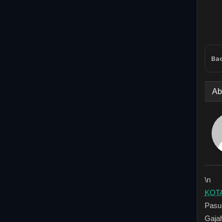
Bac
Ab
\n
KOTA
Pasu
Gajah