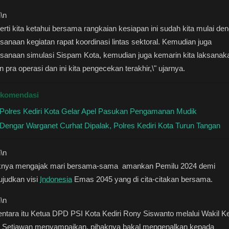
n
\n
erti kita ketahui bersama rangkaian kesiapan ini sudah kita mulai de
sanaan kegiatan rapat koordinasi lintas sektoral. Kemudian juga
sanaan simulasi Sispam Kota, kemudian juga kemarin kita laksanak
an pra operasi dan ini kita pengecekan terakhir,\" ujarnya.
komendasi
Polres Kediri Kota Gelar Apel Pasukan Pengamanan Mudik
Dengar Warganet Curhat Dipalak, Polres Kediri Kota Turun Tangan
n
\n
knya mengajak mari bersama-sama amankan Pemilu 2024 demi
judkan visi
Indonesia
Emas 2045 yang di cita-citakan bersama.
n
\n
tara itu Ketua DPD PSI Kota Kediri Rony Siswanto melalui Wakil K
 Setiawan menyampaikan, pihaknya bakal mengenalkan kepada