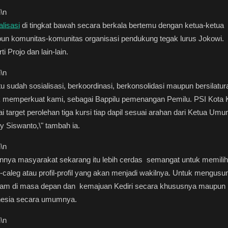
n
\n
alisasi
di tingkat bawah secara berkala bertemu dengan ketua-ketua
un komunitas-komunitas organisasi pendukung tegak lurus Jokowi.
ti Projo dan lain-lain.
n
\n
tu sudah sosialisasi, berkoordinasi, berkonsolidasi maupun bersilatu
k memperkuat kami, sebagai Bappilu pemenangan Pemilu. PSI Kota K
i target perolehan tiga kursi tiap dapil sesuai arahan dari Ketua Umu
 Siswanto,\" tambah ia.
n
\n
nnya masyarakat sekarang itu lebih cerdas semangat untuk memilih
-caleg atau profil-profil yang akan menjadi wakilnya. Untuk mengusu
ram di masa depan dan kemajuan Kediri secara khususnya maupun
nesia secara umumnya.
n
\n