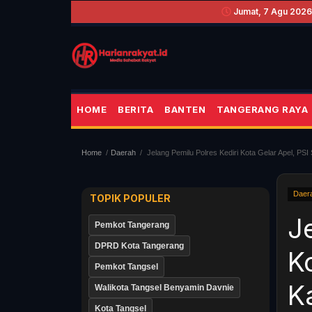
Jumat, 7 Agu 2026 
HOME
BERITA
BANTEN
TANGERANG RAYA
Home
Daerah
Jelang Pemilu Polres Kediri Kota Gelar Apel, P
Daer
TOPIK POPULER
J
Pemkot Tangerang
DPRD Kota Tangerang
K
Pemkot Tangsel
K
Walikota Tangsel Benyamin Davnie
Kota Tangsel