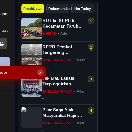
FreshNews
Rekomendasi
Hot Today
ngan
HUT ke-81 RI di
Kecamatan Tarub
996
Tegal Bakal
DAERAH
•
Adm
•
Dimeriahkan
Permainan Gobak
DPRD-Pemkot
Sodor
Tangerang
Perjuangkan
TANGERANG RAYA
•
Adith
Kesejahteraan PPPK
•
Penuh Waktu
odor
x
Tak Mau Lansia
Terpinggirkan,
Benyamin Perkuat 36
TANGERANG RAYA
•
Adm
Pos Lansia di Tangsel
•
Pilar Saga Ajak
Masyarakat Rajin
Konsusmi Ikan
TANGERANG RAYA
•
Adm
•