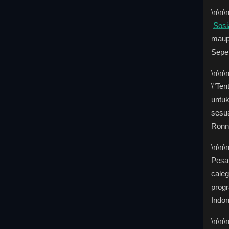
\n
\n\
Sosi
maup
Seper
\n
\n\
\"Ten
untu
sesua
Ronny
\n
\n\
Pesa
caleg
prog
Indo
\n
\n\