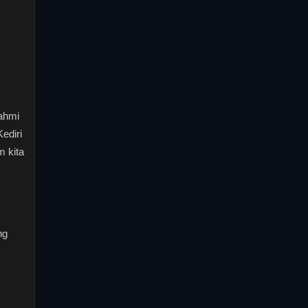
rahmi
ediri
m kita
ng