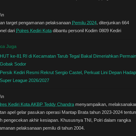
n
\n
an target pengamanan pelaksanaan
Pemilu 2024
, diterjunkan 664
nel dari
Polres Kediri Kota
dibantu personil Kodim 0809 Kediri
ca Juga
HUT ke-81 RI di Kecamatan Tarub Tegal Bakal Dimeriahkan Permai
Gobak Sodor
Persik Kediri Resmi Rekrut Sergio Castel, Perkuat Lini Depan Hadap
Super League 2026/2027
n
\n
lres Kediri Kota AKBP Teddy Chandra
menyampaikan, melaksanaka
tan apel gelar pasukan operasi Mantap Brata tahun 2023-2024 tentun
h pengecekan akhir kesiapan. Khususnya TNI, Polri dalam rangka
amanan pelaksanaan pemilu di tahun 2004.