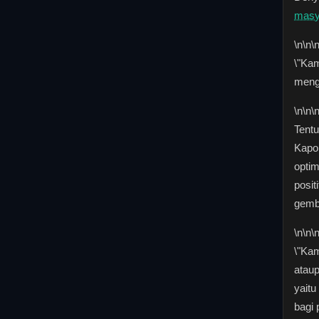
masy
\n
\n\
\"Ka
mengk
\n
\n\
Tent
Kapol
opti
posi
gemb
\n
\n\
\"Ka
atau
yait
bagi 