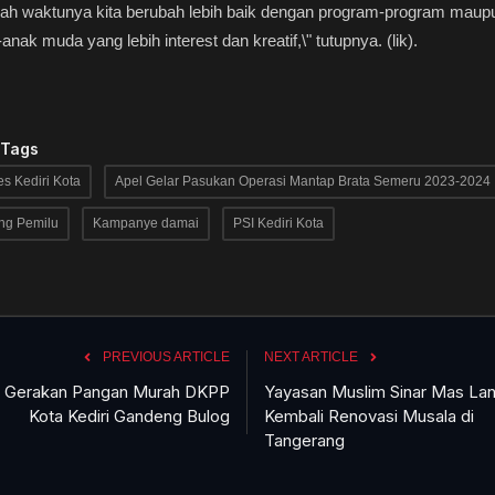
dah waktunya kita berubah lebih baik dengan program-program maup
anak muda yang lebih interest dan kreatif,\" tutupnya. (lik).
 Tags
es Kediri Kota
Apel Gelar Pasukan Operasi Mantap Brata Semeru 2023-2024
ng Pemilu
Kampanye damai
PSI Kediri Kota
PREVIOUS ARTICLE
NEXT ARTICLE
i Gerakan Pangan Murah DKPP
Yayasan Muslim Sinar Mas La
Kota Kediri Gandeng Bulog
Kembali Renovasi Musala di
Tangerang