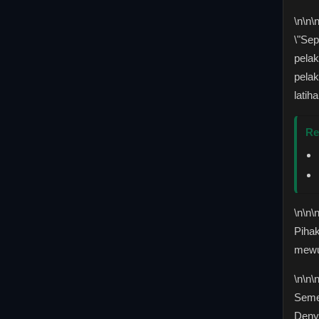
\n
\n\
\"Sep
pelak
pelak
latih
Re
\n
\n\
Piha
mewu
\n
\n\
Semen
Deny