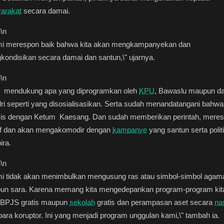
arakat
secara damai.
n
\n
mi merespon baik bahwa kita akan mengkampanyekan dan
ondisikan secara damai dan santun,\" ujarnya.
n
\n
u mendukung apa yang diprogramkan oleh
KPU
, Bawaslu maupun da
ri seperti yang disosialisasikan. Serta sudah menandatangani bahwa
mis dengan Ketum Kaesang. Dan sudah memberikan perintah, mere
tif dan akan mengakomodir dengan
kampanye
yang santun serta polit
ira.
n
\n
mi tidak akan menimbulkan mengusung ras atau simbol-simbol agam
pun sara. Karena memang kita mengedepankan program-program kit
u BPJS gratis maupun
sekolah
gratis dan perampasan aset secara
na
para koruptor. Ini yang menjadi program unggulan kami,\" tambah ia.