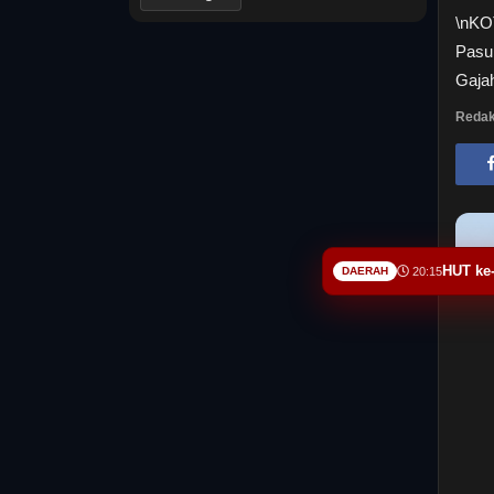
\nKO
Pasu
Gajah
Redak
HUT ke
DAERAH
20:15