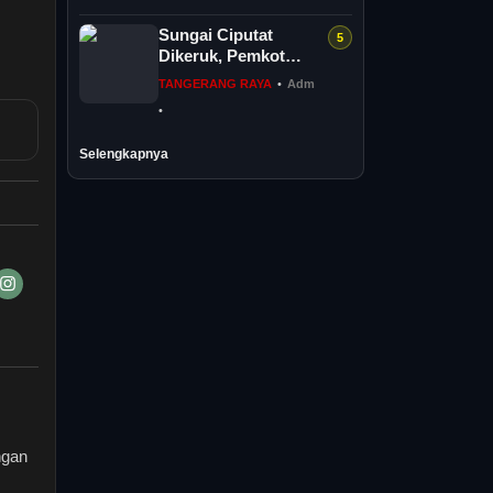
Sungai Ciputat
Dikeruk, Pemkot
Tangsel Perkuat
TANGERANG RAYA
•
Adm
Sistem Pengendalian
•
Banjir
Selengkapnya
ngan