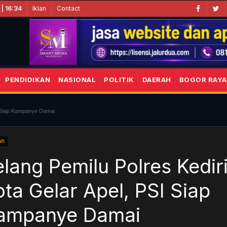
Iklan
Contact
| 16:34
PENDIDIKAN
NASIONAL
POLITIK
DAERAH
BOGOR RAYA
SI Siap Kampanye Damai
ah
elang Pemilu Polres Kedir
ota Gelar Apel, PSI Siap
ampanye Damai