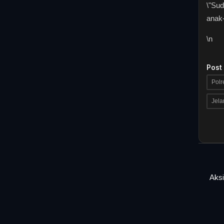
\"Su
anak-
\n
Post
Polr
Jela
Aks