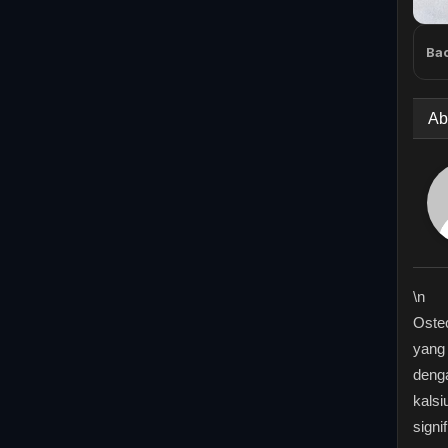
Bac
Ab
\n
Osteo
yang
denga
kalsi
signi