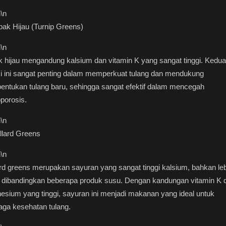
n
\n
bak Hijau (Turnip Greens)
n
\n
 hijau mengandung kalsium dan vitamin K yang sangat tinggi. Kedua
si ini sangat penting dalam memperkuat tulang dan mendukung
ntukan tulang baru, sehingga sangat efektif dalam mencegah
porosis.
n
\n
llard Greens
n
\n
rd greens merupakan sayuran yang sangat tinggi kalsium, bahkan le
i dibandingkan beberapa produk susu. Dengan kandungan vitamin K 
sium yang tinggi, sayuran ini menjadi makanan yang ideal untuk
ga kesehatan tulang.