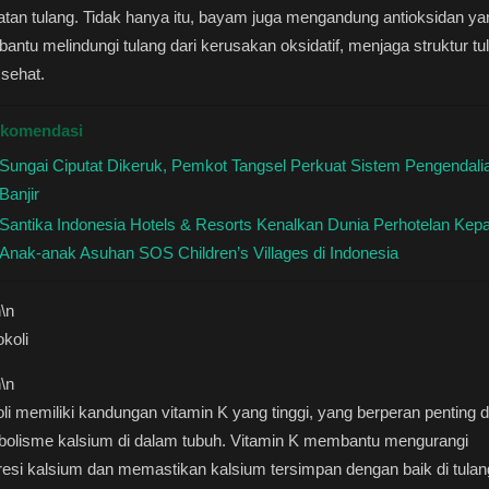
tan tulang. Tidak hanya itu, bayam juga mengandung antioksidan ya
ntu melindungi tulang dari kerusakan oksidatif, menjaga struktur tu
 sehat.
komendasi
Sungai Ciputat Dikeruk, Pemkot Tangsel Perkuat Sistem Pengendali
Banjir
Santika Indonesia Hotels & Resorts Kenalkan Dunia Perhotelan Kep
Anak-anak Asuhan SOS Children’s Villages di Indonesia
n
\n
okoli
n
\n
li memiliki kandungan vitamin K yang tinggi, yang berperan penting 
bolisme kalsium di dalam tubuh. Vitamin K membantu mengurangi
esi kalsium dan memastikan kalsium tersimpan dengan baik di tulan