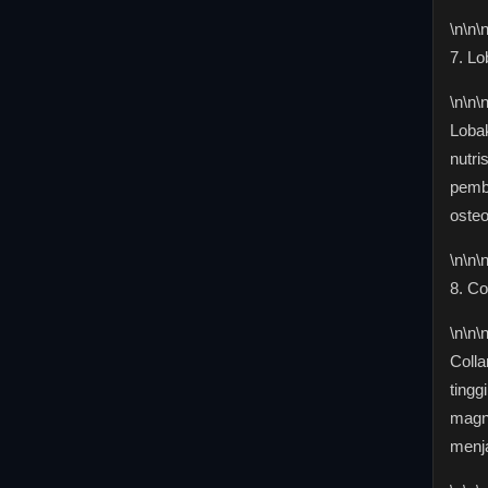
\n
\n\
7. Lo
\n
\n\
Lobak
nutri
pembe
osteo
\n
\n\
8. Co
\n
\n\
Colla
tingg
magne
menja