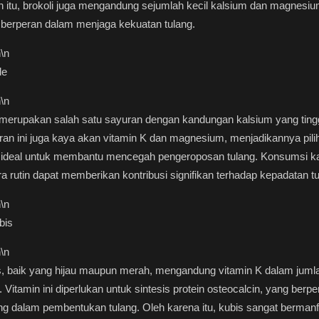
n itu, brokoli juga mengandung sejumlah kecil kalsium dan magnesi
 berperan dalam menjaga kekuatan tulang.
n
\n
le
n
\n
merupakan salah satu sayuran dengan kandungan kalsium yang tingg
an ini juga kaya akan vitamin K dan magnesium, menjadikannya pili
 ideal untuk membantu mencegah pengeroposan tulang. Konsumsi k
a rutin dapat memberikan kontribusi signifikan terhadap kepadatan tu
n
\n
bis
n
\n
s, baik yang hijau maupun merah, mengandung vitamin K dalam juml
i. Vitamin ini diperlukan untuk sintesis protein osteocalcin, yang berp
ng dalam pembentukan tulang. Oleh karena itu, kubis sangat bermanf