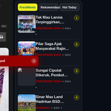
n
FreshNews
Rekomendasi
Hot Today
Tak Mau Lansia
Terpinggirkan,
962
Benyamin Perkuat 36
TANGERANG RAYA
•
Adm
Pos Lansia di Tangsel
•
Pilar Saga Ajak
Masyarakat Rajin
Konsusmi Ikan
TANGERANG RAYA
•
Adm
gsel
x
•
Sungai Ciputat
Dikeruk, Pemkot
Tangsel Perkuat
TANGERANG RAYA
•
Adm
Sistem Pengendalian
•
Banjir
Sinar Mas Land
Hadirkan BSD
Urbanatura Eco Park,
NASIONAL
•
Adm
•
Taman Hijau Modern