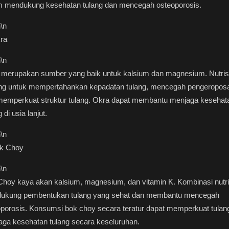
m mendukung kesehatan tulang dan mencegah osteoporosis.
n
\n
ra
n
\n
merupakan sumber yang baik untuk kalsium dan magnesium. Nutrisi 
ing untuk mempertahankan kepadatan tulang, mencegah pengeropos
memperkuat struktur tulang. Okra dapat membantu menjaga kesehat
 di usia lanjut.
n
\n
ok Choy
n
\n
hoy kaya akan kalsium, magnesium, dan vitamin K. Kombinasi nutris
ukung pembentukan tulang yang sehat dan membantu mencegah
porosis. Konsumsi bok choy secara teratur dapat memperkuat tulan
ga kesehatan tulang secara keseluruhan.