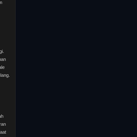
um
i.
han
ale
lang.
ah
eran
aat