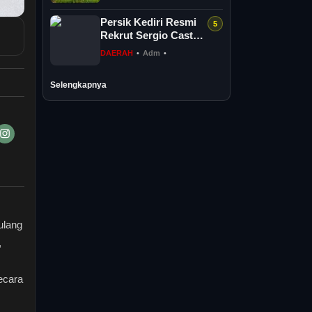
Sepanjang 1,...
Persik Kediri Resmi
Rekrut Sergio Castel,
Perkuat Lini Depan
DAERAH
•
Adm
•
Hadapi Super
League...
Selengkapnya
ulang
,
ecara