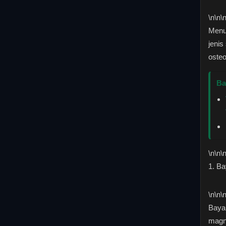
\n
\n\
Menu
jenis
osteo
Ba
\n
\n\
1. B
\n
\n\
Bayam
magn