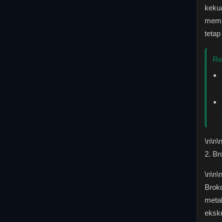
kekua
memba
tetap
Re
\n
\n\
2. Br
\n
\n\
Broko
meta
ekskr