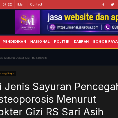
Iklan
Contact
 | 07:22
PENDIDIKAN
NASIONAL
POLITIK
DAERAH
BOGOR RAYA
is Menurut Dokter Gizi RS Sari Asih
erang Raya
ni Jenis Sayuran Pencega
steoporosis Menurut
okter Gizi RS Sari Asih