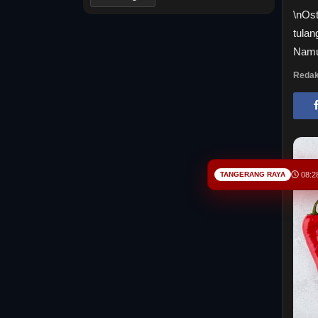
\nOst
tula
Namun
Redak
TANGERANG RAYA
08:2