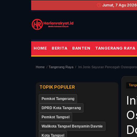
Jumat, 7 Agu 2026
HOME
BERITA
BANTEN
TANGERANG RAYA
Home
Tangerang Raya
Ini Jenis Sayuran Pencegah Osteoporos
Tang
TOPIK POPULER
I
Pemkot Tangerang
DPRD Kota Tangerang
O
Pemkot Tangsel
D
Walikota Tangsel Benyamin Davnie
Kota Tangsel