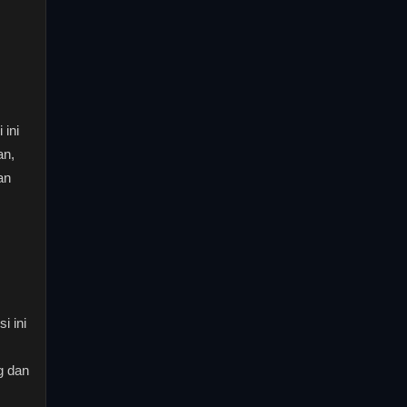
ini
an,
an
i ini
g dan