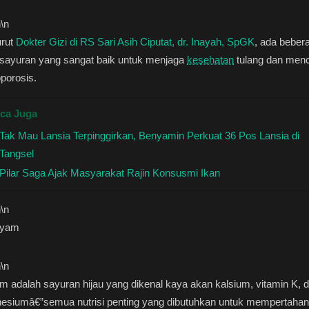
n
\n
rut
Dokter Gizi di RS Sari Asih Ciputat, dr. Inayah, SpGK
, ada beber
 sayuran yang sangat baik untuk menjaga
kesehatan
tulang dan men
porosis.
ca Juga
Tak Mau Lansia Terpinggirkan, Benyamin Perkuat 36 Pos Lansia di
Tangsel
Pilar Saga Ajak Masyarakat Rajin Konsusmi Ikan
n
\n
ayam
n
\n
 adalah sayuran hijau yang dikenal kaya akan kalsium, vitamin K, 
esiumâ€”semua nutrisi penting yang dibutuhkan untuk mempertaha