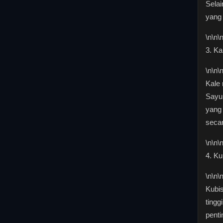
Selai
yang
\n
\n\
3. Ka
\n
\n\
Kale 
Sayur
yang
secar
\n
\n\
4. Ku
\n
\n\
Kubi
tingg
penti