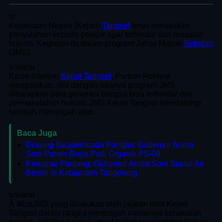
\n
Kejaksaan Negeri (Kejari)
Tangsel
terus melakukan
penyuluhan kepada pelajar agar terhindar dari masalah
hukum. Kegiatan itu dalam program Jaksa Masuk
Sekolah
(JMS).
\n
\n\n
\n
Kasie Intelijen
Kejari Tangsel
, Purkon Rohiyat
mengatakan, jika dengan adanya program JMS
diharapkan para generasi bangsa bisa terhindar dari
permasalahan hukum. JMS Kejari Tangsel mendatangi
sekolah menengah atas.
Baca Juga
Dukung Swasembada Pangan, Gubernur Andra
Soni Panen Raya Padi Organik PS-08
Kemarau Panjang, Gubernur Andra Soni Suplai Air
Bersih di Kabupaten Tangerang
\n
\n\n
\n
Â â€œJMS yang dilakukan oleh jajaran Intel Kejari
Tangsel dalam rangka mencegah maraknya kenakalan
remaja, sekaligus untuk memberikan penerangan hukum