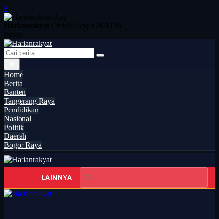
×
Harianrakyat
Official App
GRATIS
Install
Home
Berita
Banten
Tangerang Raya
Pendidikan
Nasional
Politik
Daerah
Bogor Raya
LAINNYA