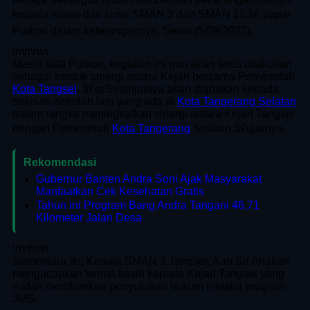
kepada siswa dan siswi SMAN 3 dan SMAN 11,â€ papar
Purkon dalam keterangannya, Senin (5/09/2022).
\n
\n\n
\n
Masih kata Purkon, kegiatan ini pun akan terus dilakukan
sebagai bentuk sinergi antara Kejari bersama Pemerintah
Kota Tangsel
. â€œSelanjutnya akan diadakan kepada
sekolah-sekolah lain yang ada di
Kota Tangerang Selatan
dalam rangka meningkatkan sinergi antara Kejari Tangsel
dengan Pemerintah
Kota Tangerang
Selatan,â€ujarnya.
Rekomendasi
Gubernur Banten Andra Soni Ajak Masyarakat
Manfaatkan Cek Kesehatan Gratis
Tahun ini Program Bang Andra Tangani 46,71
Kilometer Jalan Desa
\n
\n\n
\n
Sementara itu, Kepala SMAN 3 Tangsel, Aan Sri Analiah
mengucapkan terima kasih kepada Kejari Tangsel yang
sudah memberikan penyuluhan hukum melalui program
JMS.