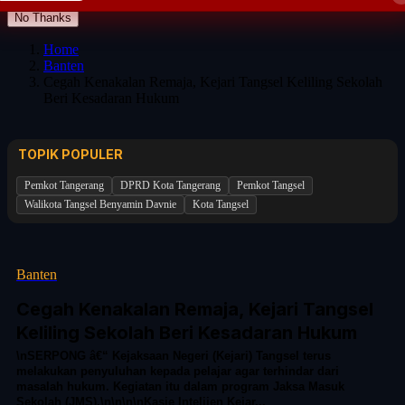
No Thanks
Home
Banten
Cegah Kenakalan Remaja, Kejari Tangsel Keliling Sekolah
Beri Kesadaran Hukum
TOPIK POPULER
Pemkot Tangerang
DPRD Kota Tangerang
Pemkot Tangsel
Walikota Tangsel Benyamin Davnie
Kota Tangsel
Banten
Cegah Kenakalan Remaja, Kejari Tangsel
Keliling Sekolah Beri Kesadaran Hukum
\nSERPONG â€“ Kejaksaan Negeri (Kejari) Tangsel terus
melakukan penyuluhan kepada pelajar agar terhindar dari
masalah hukum. Kegiatan itu dalam program Jaksa Masuk
Sekolah (JMS).\n\n\n\nKasie Intelijen Kejar...