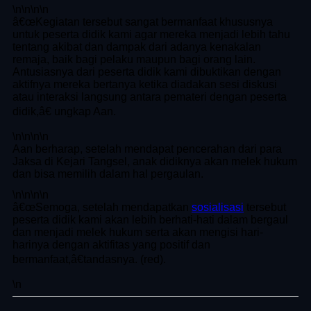
\n
\n\n
\n
â€œKegiatan tersebut sangat bermanfaat khususnya
untuk peserta didik kami agar mereka menjadi lebih tahu
tentang akibat dan dampak dari adanya kenakalan
remaja, baik bagi pelaku maupun bagi orang lain.
Antusiasnya dari peserta didik kami dibuktikan dengan
aktifnya mereka bertanya ketika diadakan sesi diskusi
atau interaksi langsung antara pemateri dengan peserta
didik,â€ ungkap Aan.
\n
\n\n
\n
Aan berharap, setelah mendapat pencerahan dari para
Jaksa di Kejari Tangsel, anak didiknya akan melek hukum
dan bisa memilih dalam hal pergaulan.
\n
\n\n
\n
â€œSemoga, setelah mendapatkan
sosialisasi
tersebut
peserta didik kami akan lebih berhati-hati dalam bergaul
dan menjadi melek hukum serta akan mengisi hari-
harinya dengan aktifitas yang positif dan
bermanfaat,â€tandasnya. (red).
\n