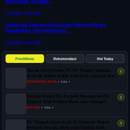
dan Hasbi, 60 Ribu...
2 minggu yang lalu
Gubernur Banten Andra Soni Perluas Akses
Pendidikan, Dari Pembang...
3 minggu yang lalu
FreshNews
Rekomendasi
Hot Today
Masuk Abad Kedua, PCNU Tangsel Siapkan
Arah 20 Tahun: Fokus Jam’iyah, Jamaah dan...
TANGERANG RAYA
•
Adm
•
Belasan Kader Eks Perindo Merapat ke PSI
Tangsel, Siap Perkuat Basis Akar Rumput
POLITIK
•
Adm
•
NU Tangsel Susun Arah 20 Tahun ke Depan
Berbasis Aswaja, Benyamin Sambut Baik