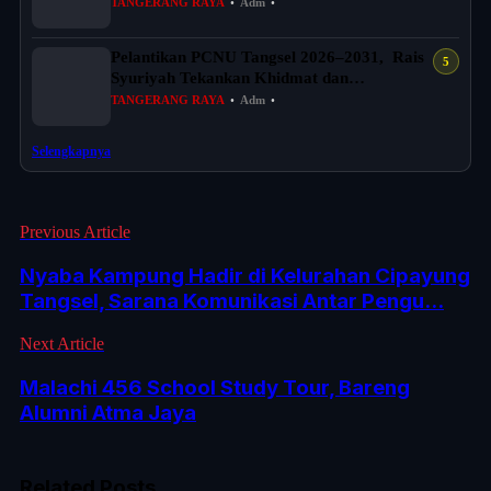
dan D...
TANGERANG RAYA
•
Adm
•
Pelantikan PCNU Tangsel 2026–2031, Rais
Syuriyah Tekankan Khidmat dan
Persatuan...
TANGERANG RAYA
•
Adm
•
Selengkapnya
Previous Article
Nyaba Kampung Hadir di Kelurahan Cipayung
Tangsel, Sarana Komunikasi Antar Pengu...
Next Article
Malachi 456 School Study Tour, Bareng
Alumni Atma Jaya
Related Posts