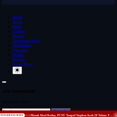
Home
Berita
Iklan
Contact
Banten
Tangerang Raya
Pendidikan
Nasional
Politik
Daerah
Bogor Raya
Join Newsletter
Newsletter Desc
Subscribe
x
Masuk Abad Kedua, PCNU Tangsel Siapkan Arah 20 Tahun: Fokus Jam’iyah, Jamaah dan Peradaban
TANGERANG RAYA
14:32