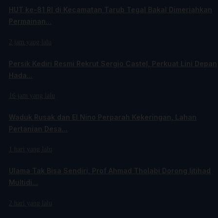
HUT ke-81 RI di Kecamatan Tarub Tegal Bakal Dimeriahkan
Permainan...
2 jam yang lalu
Persik Kediri Resmi Rekrut Sergio Castel, Perkuat Lini Depan
Hada...
16 jam yang lalu
Waduk Rusak dan El Nino Perparah Kekeringan, Lahan
Pertanian Desa...
1 hari yang lalu
Ulama Tak Bisa Sendiri, Prof Ahmad Tholabi Dorong Ijtihad
Multidi...
2 hari yang lalu