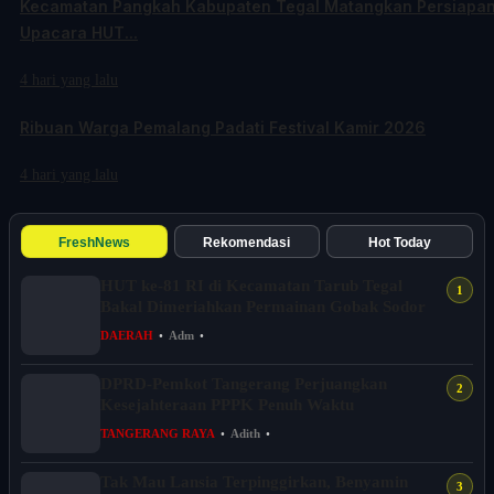
Kecamatan Pangkah Kabupaten Tegal Matangkan Persiapa
Upacara HUT...
4 hari yang lalu
Ribuan Warga Pemalang Padati Festival Kamir 2026
4 hari yang lalu
FreshNews
Rekomendasi
Hot Today
HUT ke-81 RI di Kecamatan Tarub Tegal
Bakal Dimeriahkan Permainan Gobak Sodor
DAERAH
•
Adm
•
DPRD-Pemkot Tangerang Perjuangkan
Kesejahteraan PPPK Penuh Waktu
TANGERANG RAYA
•
Adith
•
Tak Mau Lansia Terpinggirkan, Benyamin