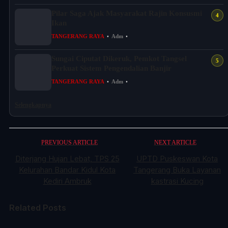
Pilar Saga Ajak Masyarakat Rajin Konsusmi
Ikan
TANGERANG RAYA
•
Adm
•
Sungai Ciputat Dikeruk, Pemkot Tangsel
Perkuat Sistem Pengendalian Banjir
TANGERANG RAYA
•
Adm
•
Selengkapnya
PREVIOUS ARTICLE
NEXT ARTICLE
Diterjang Hujan Lebat, TPS 25
UPTD Puskeswan Kota
Kelurahan Bandar Kidul Kota
Tangerang Buka Layanan
Kediri Ambruk
kastrasi Kucing
Related Posts