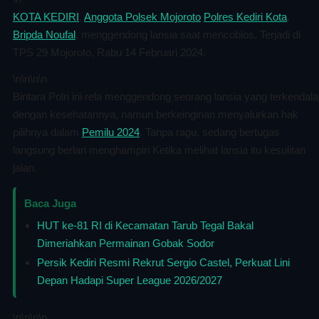
KOTA KEDIRI
,
Anggota Polsek Mojoroto
Polres Kediri Kota
,
Bripda Noufal
, menggendong lansia saat mencoblos. Terjadi di
TPS 29 Mojoroto, Rabu 14 Februari 2024.
\n
\n\n
\n
Bintara Polri ini rela menggendong seorang lansia yang terkendala
dengan kesehatannya, namun berkeinginan menyalurkan hak
pilihnya dalam
Pemilu 2024
. Tanpa ragu, sedang bertugas
langsung berlari menghampiri Ketika melihat lansia itu kesulitan
jalan.
Baca Juga
HUT ke-81 RI di Kecamatan Tarub Tegal Bakal
Dimeriahkan Permainan Gobak Sodor
Persik Kediri Resmi Rekrut Sergio Castel, Perkuat Lini
Depan Hadapi Super League 2026/2027
\n
\n\n
\n