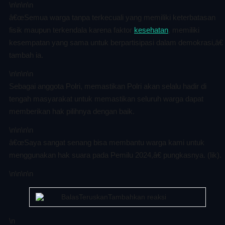
\n
\n\n
\n
â€œSemua warga tanpa terkecuali yang memiliki keterbatasan
fisik maupun terkendala karena faktor
kesehatan
, memiliki
kesempatan yang sama untuk berpartisipasi dalam demokrasi,â€
tambah ia.
\n
\n\n
\n
Sebagai anggota Polri, memastikan Polri akan selalu hadir di
tengah masyarakat untuk memastikan seluruh warga dapat
memberikan hak pilihnya dengan baik.
\n
\n\n
\n
â€œSaya sangat senang bisa membantu warga kami untuk
menggunakan hak suara pada Pemilu 2024,â€ pungkasnya. (lik).
\n
\n\n
\n
BalasTeruskanTambahkan reaksi
\n