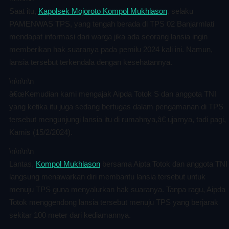
Saat itu,
Kapolsek Mojoroto Kompol Mukhlason
, selaku
PAMENWAS TPS, yang tengah berada di TPS 02 Banjarmlati
mendapat informasi dari warga jika ada seorang lansia ingin
memberikan hak suaranya pada pemilu 2024 kali ini. Namun,
lansia tersebut terkendala dengan kesehatannya.
\n
\n\n
\n
â€œKemudian kami mengajak Aipda Totok S dan anggota TNI
yang ketika itu juga sedang bertugas dalam pengamanan di TPS
tersebut mengunjungi lansia itu di rumahnya,â€ ujarnya, tadi pagi,
Kamis (15/2/2024).
\n
\n\n
\n
Lantas,
Kompol Mukhlason
bersama Aipta Totok dan anggota TNI
langsung menawarkan diri membantu lansia tersebut untuk
menuju TPS guna menyalurkan hak suaranya. Tanpa ragu, Aipda
Totok menggendong lansia tersebut menuju TPS yang berjarak
sekitar 100 meter dari kediamannya.