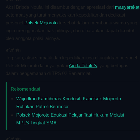
Aksi Bripda Noufal ini disambut dengan apresiasi dari
masyarakat
setempat yang turut menyaksikan kepedulian dan dedikasi
personel
Polsek Mojoroto
tersebut dalam membantu warga yang
ingin menggunakan hak pilihnya, dan diharapkan dapat dicontoh
oleh anggota polisi lainnya.
\n
\n\n
\n
Terpisah, aksi simpatik dan kepedulian juga ditunjukkan personel
Polsek Mojoroto lainnya, yakni
Aipda Totok S
, yang bertugas
dalam pengamanan di TPS 02 Banjarmlati.
Rekomendasi
Wujudkan Kamtibmas Kondusif, Kapolsek Mojoroto
Rutinkan Patroli Bermotor
Polsek Mojoroto Edukasi Pelajar Taat Hukum Melalui
MPLS Tingkat SMA
\n
\n\n
\n