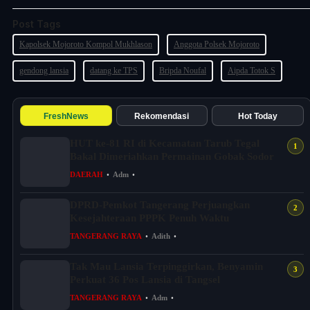
Post Tags
Kapolsek Mojoroto Kompol Mukhlason
Anggota Polsek Mojoroto
gendong lansia
datang ke TPS
Bripda Noufal
Aipda Totok S
FreshNews
Rekomendasi
Hot Today
HUT ke-81 RI di Kecamatan Tarub Tegal
Bakal Dimeriahkan Permainan Gobak Sodor
DAERAH
•
Adm
•
DPRD-Pemkot Tangerang Perjuangkan
Kesejahteraan PPPK Penuh Waktu
TANGERANG RAYA
•
Adith
•
Tak Mau Lansia Terpinggirkan, Benyamin
Perkuat 36 Pos Lansia di Tangsel
TANGERANG RAYA
•
Adm
•