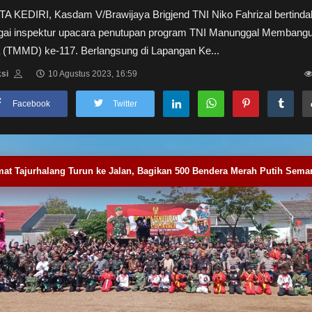
A KEDIRI, Kasdam V/Brawijaya Brigjend TNI Niko Fahrizal bertinda
gai inspektur upacara penutupan program TNI Manunggal Membang
 (TMMD) ke-117. Berlangsung di Lapangan Ke...
si
10 Agustus 2023, 16:59
Facebook
Twitter
at Tajurhalang Turun ke Jalan, Bagikan 500 Bendera Merah Putih Semar