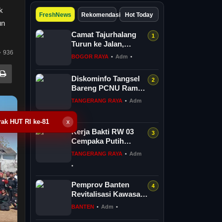
k
FreshNews
Rekomendasi
Hot Today
un
Camat Tajurhalang
Turun ke Jalan,
936
Bagikan 500 Bendera
BOGOR RAYA
•
Adm
•
Merah Putih Semarak
HUT RI...
Diskominfo Tangsel
Bareng PCNU Rame-
Rame Perangi Hoax,
TANGERANG RAYA
•
Adm
Literasi Digital Jadi
•
And...
ak HUT RI ke-81
x
Kerja Bakti RW 03
Cempaka Putih
Sambut HUT RI ke-81,
TANGERANG RAYA
•
Adm
Libatkan Mahasiswa
•
KKN UMJ
Pemprov Banten
Revitalisasi Kawasan
Ziarah Syekh Asnawi
BANTEN
•
Adm
•
Caringin