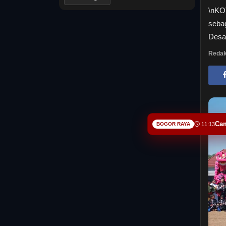
\nKOT
seba
Desa
Redak
Cam
BOGOR RAYA
11:13