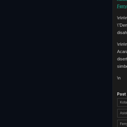
Ferry
\n
\n\
\"De
disah
\n
\n\
Acara
dise
simbo
\n
Post
Kota
Asis
Ferr