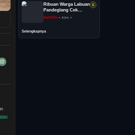
Ribuan Warga Labuan
Pandeglang Cek
Kesehatan Gratis
BANTEN
•
Adm
•
Selengkapnya
un
tan