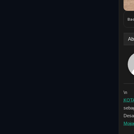
Bac
Ab
\n
KOTA
seba
Desa
Mojor