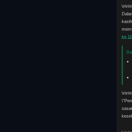
\n
\n\
Dala
kasi
memb
ke 1
Ba
\n
\n\
\"Pen
sasa
kesel