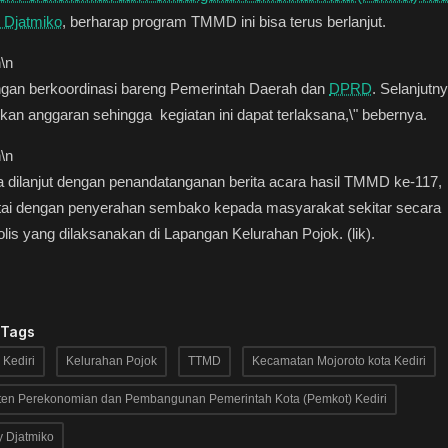
 Djatmiko
, berharap program TMMD ini bisa terus berlanjut.
n
\n
ngan berkoordinasi bareng Pemerintah Daerah dan
DPRD
. Selanjutn
kan anggaran sehingga kegiatan ini dapat terlaksana,\" bebernya.
n
\n
 dilanjut dengan penandatanganan berita acara hasil TMMD ke-117,
rtai dengan penyerahan sembako kepada masyarakat sekitar secara
lis yang dilaksanakan di Lapangan Kelurahan Pojok. (lik).
 Tags
 Kediri
Kelurahan Pojok
TTMD
Kecamatan Mojoroto kota Kediri
ten Perekonomian dan Pembangunan Pemerintah Kota (Pemkot) Kediri
y Djatmiko