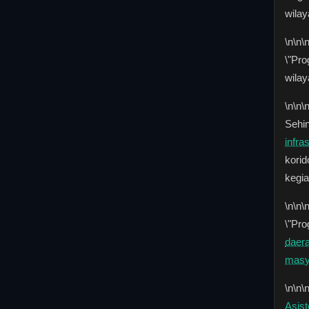
wilay
\n
\n\
\"Pr
wilay
\n
\n\
Sehi
infra
korid
kegia
\n
\n\
\"Pro
daer
masy
\n
\n\
Asis