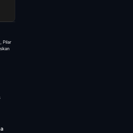
 Pilar
uskan
s
ma