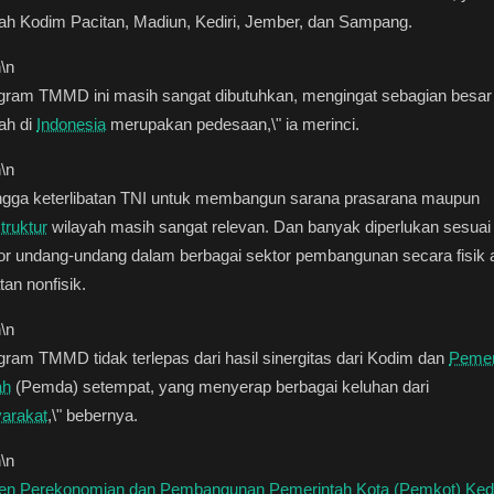
ah Kodim Pacitan, Madiun, Kediri, Jember, dan Sampang.
n
\n
ogram TMMD ini masih sangat dibutuhkan, mengingat sebagian besar
ah di
Indonesia
merupakan pedesaan,\" ia merinci.
n
\n
ngga keterlibatan TNI untuk membangun sarana prasarana maupun
struktur
wilayah masih sangat relevan. Dan banyak diperlukan sesuai
or undang-undang dalam berbagai sektor pembangunan secara fisik 
tan nonfisik.
n
\n
gram TMMD tidak terlepas dari hasil sinergitas dari Kodim dan
Pemer
ah
(Pemda) setempat, yang menyerap berbagai keluhan dari
arakat
,\" bebernya.
n
\n
ten Perekonomian dan Pembangunan Pemerintah Kota (Pemkot) Kedi