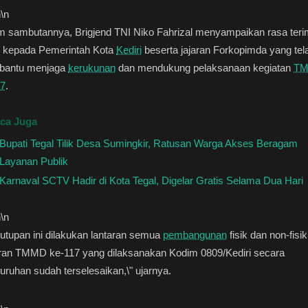
n
\n
m sambutannya, Brigjend TNI Niko Fahrizal menyampaikan rasa ter
h kepada Pemerintah Kota
Kediri
beserta jajaran Forkopimda yang tel
antu menjaga
kerukunan
dan mendukung pelaksanaan kegiatan
T
17
.
ca Juga
Bupati Tegal Tilik Desa Sumingkir, Ratusan Warga Akses Beragam
Layanan Publik
Karnaval SCTV Hadir di Kota Tegal, Digelar Gratis Selama Dua Hari
n
\n
utupan ini dilakukan lantaran semua
pembangunan
fisik dan non-fisik
ran TMMD ke-117 yang dilaksanakan Kodim 0809/Kediri secara
uruhan sudah terselesaikan,\" ujarnya.