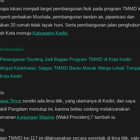
n
\n
rapa lokasi menjadi target pembangunan fisik pada program TMMD k
Seperti perbaikan Mushala, pembangunan tandon air, pipanisasi dan
ikan 20 rumah tidak layak huni. Serta pembangunan jalan penghubu
yah Kota menuju
Kabupaten Kediri
.
komendasi
Penanganan Stunting Jadi Bagian Program TMMD di Kota Kediri
Wujud Kedekatan, Satgas TMMD Bantu Masak Warga Lebak Tump
Kota Kediri
n
\n
awa Timur
sendiri ada lima titik, yang utamanya di Kediri, dan saya
kili Pangdam menutup ini, karena beliau sedang melaksanakan
gamanan
kunjungan
Wapres
(Wakil Presiden),\" tambah ia.
n
\n
tan TMMD ke-117 ini dilaksanakan secara serentak di lima titik, yakn