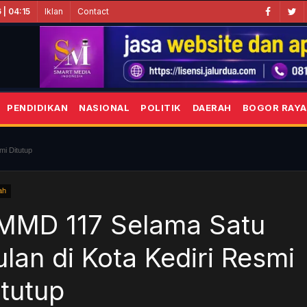
Iklan
Contact
 | 04:15
PENDIDIKAN
NASIONAL
POLITIK
DAERAH
BOGOR RAYA
mi Ditutup
ah
MMD 117 Selama Satu
ulan di Kota Kediri Resmi
itutup