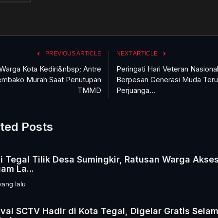
PREVIOUS ARTICLE
NEXT ARTICLE
Warga Kota Kediri&nbsp; Antre
Peringati Hari Veteran Nasional,
embako Murah Saat Penutupan
Berpesan Generasi Muda Ter
TMMD
Perjuanga...
ted Posts
i Tegal Tilik Desa Sumingkir, Ratusan Warga Akse
am La...
yang lalu
val SCTV Hadir di Kota Tegal, Digelar Gratis Sela