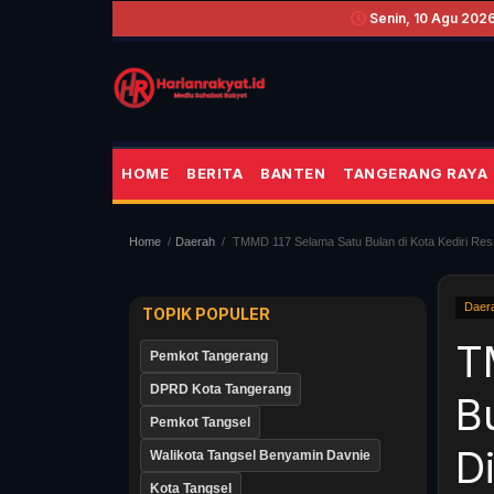
Senin, 10 Agu 2026
HOME
BERITA
BANTEN
TANGERANG RAYA
Home
Daerah
TMMD 117 Selama Satu Bulan di Kota Kediri Res
Daer
TOPIK POPULER
T
Pemkot Tangerang
DPRD Kota Tangerang
B
Pemkot Tangsel
D
Walikota Tangsel Benyamin Davnie
Kota Tangsel