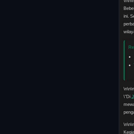
\n
\n\
Bebe
ini. 
perba
wila
Re
\n
\n\
\"Di
J
mewa
pen
\n
\n\
Kegia