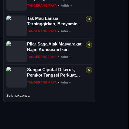
PPPK Penuh Waktu
TANGERANG RAYA
•
Adith
•
Tak Mau Lansia
Terpinggirkan, Benyamin
Perkuat 36 Pos Lansia di
TANGERANG RAYA
•
Adm
•
Tangsel
Pilar Saga Ajak Masyarakat
Rajin Konsusmi Ikan
TANGERANG RAYA
•
Adm
•
Sungai Ciputat Dikeruk,
Pemkot Tangsel Perkuat
Sistem Pengendalian Banjir
TANGERANG RAYA
•
Adm
•
Selengkapnya