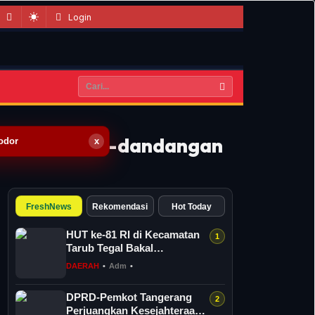
Login
di-kelurahan-dandangan
odor
x
FreshNews
Rekomendasi
Hot Today
HUT ke-81 RI di Kecamatan
Tarub Tegal Bakal
Dimeriahkan Permainan
DAERAH
•
Adm
•
Gobak Sodor
DPRD-Pemkot Tangerang
Perjuangkan Kesejahteraan