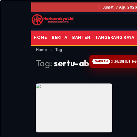
Jumat, 7 Agu 2026 
HOME
BERITA
BANTEN
TANGERANG RAYA
Home
›
Tag
Tag:
sertu-abu-nur-arifi
HUT ke
DAERAH
20:15