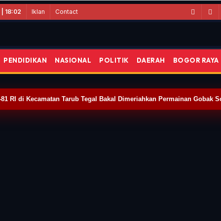
Iklan
Contact
| 18:02
PENDIDIKAN
NASIONAL
POLITIK
DAERAH
BOGOR RAYA
n-bintara-pembina-desa-babinsa-
-81 RI di Kecamatan Tarub Tegal Bakal Dimeriahkan Permainan Gobak S