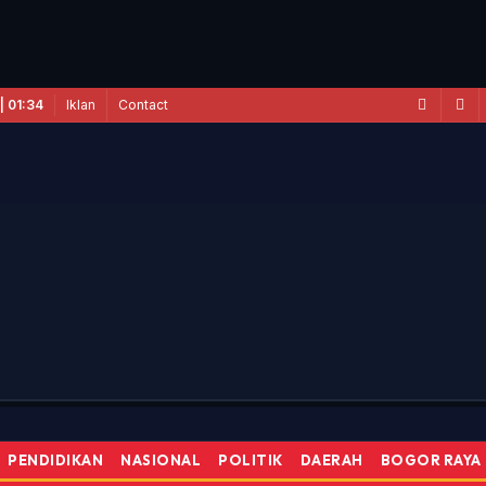
Iklan
Contact
| 01:34
-81 RI di Kecamatan Tarub Tegal Bakal Dimeriahkan Permainan Gobak S
PENDIDIKAN
NASIONAL
POLITIK
DAERAH
BOGOR RAYA