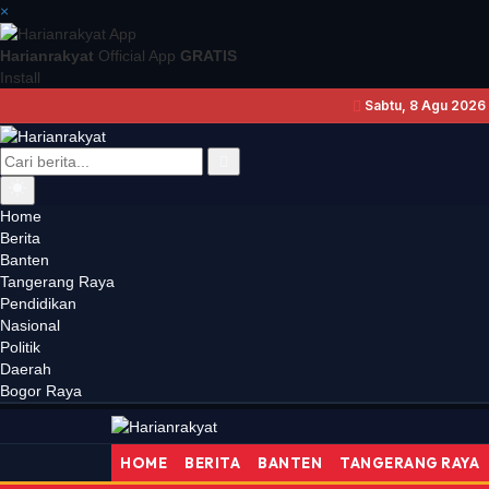
×
Harianrakyat
Official App
GRATIS
Install
Sabtu, 8 Agu 2026 
Home
Berita
Banten
HUT ke
20:15
DAERAH
Tangerang Raya
Pendidikan
Nasional
Politik
Daerah
Bogor Raya
HOME
BERITA
BANTEN
TANGERANG RAYA