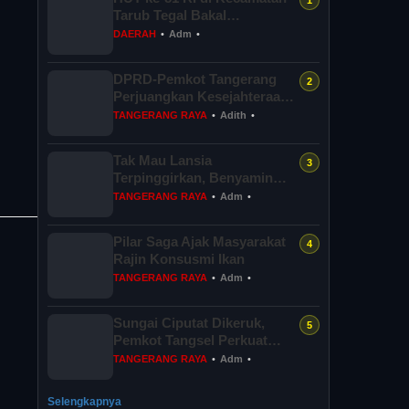
Tarub Tegal Bakal
Dimeriahkan Permainan
DAERAH
•
Adm
•
Gobak Sodor
DPRD-Pemkot Tangerang
Perjuangkan Kesejahteraan
PPPK Penuh Waktu
TANGERANG RAYA
•
Adith
•
Tak Mau Lansia
Terpinggirkan, Benyamin
Perkuat 36 Pos Lansia di
TANGERANG RAYA
•
Adm
•
Tangsel
Pilar Saga Ajak Masyarakat
Rajin Konsusmi Ikan
TANGERANG RAYA
•
Adm
•
Sungai Ciputat Dikeruk,
Pemkot Tangsel Perkuat
Sistem Pengendalian Banjir
TANGERANG RAYA
•
Adm
•
Selengkapnya