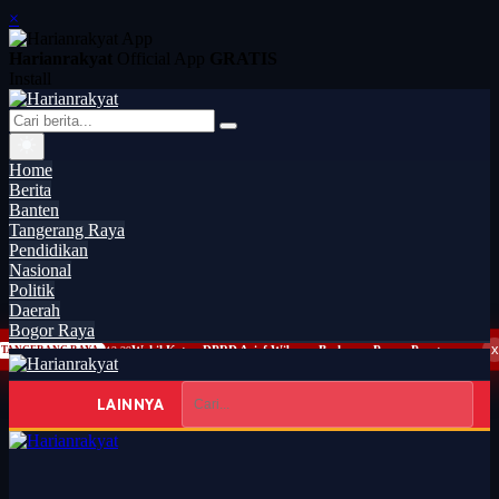
×
Harianrakyat
Official App
GRATIS
Install
Home
Berita
Banten
Tangerang Raya
Pendidikan
Nasional
Politik
Daerah
Bogor Raya
x
Wakil Ketua DPRD Arief Wibowo Berharap Proses Penetapan Pengganti Alm Rusdi Segera Tuntas
TANGERANG RAYA
12:29
LAINNYA