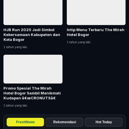
Tangerang Raya
Pendidikan
HJB Run 2025 Jadi Simbol
Intip Menu Terbaru The Mirah
Nasional
Kebersamaan Kabupaten dan
Hotel Bogor
Kota Bogor
1 tahun yang lalu
Politik
1 tahun yang lalu
Daerah
Bogor Raya
Promo Spesial The Mirah
Hotel Bogor Sambil Menikmati
Kudapan â€œCRONUTSâ€
1 tahun yang lalu
FreshNews
Rekomendasi
Hot Today