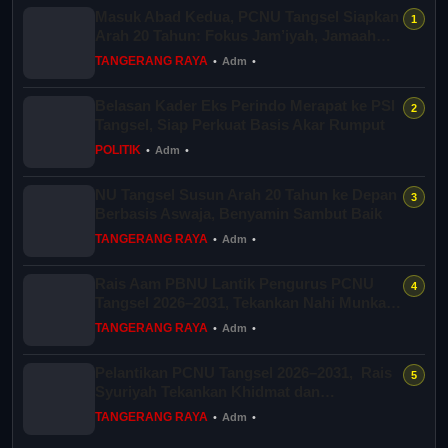
Masuk Abad Kedua, PCNU Tangsel Siapkan
Arah 20 Tahun: Fokus Jam’iyah, Jamaah
dan...
TANGERANG RAYA
•
Adm
•
Belasan Kader Eks Perindo Merapat ke PSI
Tangsel, Siap Perkuat Basis Akar Rumput
POLITIK
•
Adm
•
NU Tangsel Susun Arah 20 Tahun ke Depan
Berbasis Aswaja, Benyamin Sambut Baik
TANGERANG RAYA
•
Adm
•
Rais Aam PBNU Lantik Pengurus PCNU
Tangsel 2026–2031, Tekankan Nahi Munkar
dan D...
TANGERANG RAYA
•
Adm
•
Pelantikan PCNU Tangsel 2026–2031, Rais
Syuriyah Tekankan Khidmat dan
Persatuan...
TANGERANG RAYA
•
Adm
•