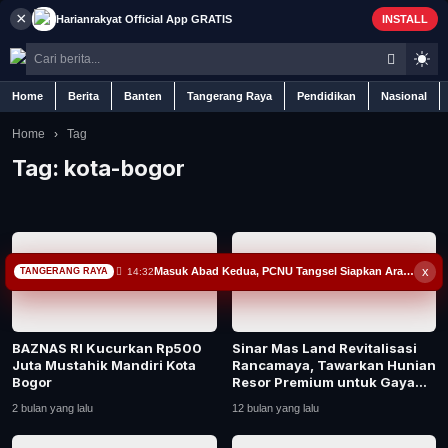
×
Harianrakyat
Official App
GRATIS
INSTALL
Home
Berita
Banten
Tangerang Raya
Pendidikan
Nasional
Home
›
Tag
Tag:
kota-bogor
Home
Berita
x
Masuk Abad Kedua, PCNU Tangsel Siapkan Arah 20 Tahun: Fokus Jam’iyah, Jamaah dan Peradaban
14:32
TANGERANG RAYA
Iklan
BAZNAS RI Kucurkan Rp500
Sinar Mas Land Revitalisasi
Contact
Juta Mustahik Mandiri Kota
Rancamaya, Tawarkan Hunian
Bogor
Resor Premium untuk Gaya
Hidup Urba...
Banten
2 bulan yang lalu
12 bulan yang lalu