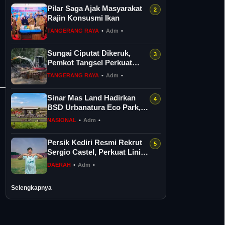
Pilar Saga Ajak Masyarakat
Rajin Konsusmi Ikan
TANGERANG RAYA
•
Adm
•
Sungai Ciputat Dikeruk,
Pemkot Tangsel Perkuat
Sistem Pengendalian Banjir
TANGERANG RAYA
•
Adm
•
Sinar Mas Land Hadirkan
BSD Urbanatura Eco Park,
Taman Hijau Modern
NASIONAL
•
Adm
•
Sepanjang 1,...
Persik Kediri Resmi Rekrut
Sergio Castel, Perkuat Lini
Depan Hadapi Super
DAERAH
•
Adm
•
League...
Selengkapnya