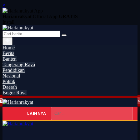
×
Harianrakyat
Official App
GRATIS
Install
Home
Berita
Banten
Tangerang Raya
Pendidikan
Nasional
Politik
Daerah
Bogor Raya
x
Santika Indonesia Hotels & Resorts Kenalkan Dunia Perhotelan Kepada Anak-anak Asuhan SOS Children’s Villages d...
TANGERANG RAYA
08:21
LAINNYA