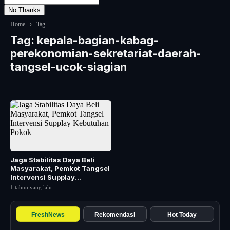
No Thanks
Home
›
Tag
Tag:
kepala-bagian-kabag-
perekonomian-sekretariat-daerah-
tangsel-ucok-siagian
Jaga Stabilitas Daya Beli
Masyarakat, Pemkot Tangsel
Intervensi Supplay
Kebutuhan Pokok
1 tahun yang lalu
FreshNews
Rekomendasi
Hot Today