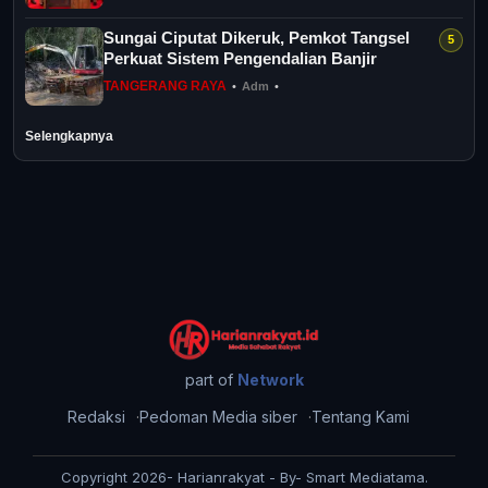
Sungai Ciputat Dikeruk, Pemkot Tangsel
Perkuat Sistem Pengendalian Banjir
TANGERANG RAYA
•
Adm
•
Selengkapnya
part of
Network
Redaksi
Pedoman Media siber
Tentang Kami
Copyright 2026- Harianrakyat - By- Smart Mediatama.