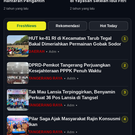
Hantaran Pengantin
di Yayasan Setelah Idul Fitri
Tangerang Raya
2 tahun yang lalu
2 tahun yang lalu
Pendidikan
FreshNews
Rekomendasi
Hot Today
Nasional
HUT ke-81 RI di Kecamatan Tarub Tegal
Bakal Dimeriahkan Permainan Gobak Sodor
Politik
DAERAH
•
Adm
•
Daerah
DPRD-Pemkot Tangerang Perjuangkan
Kesejahteraan PPPK Penuh Waktu
TANGERANG RAYA
•
Adith
•
Bogor Raya
Tak Mau Lansia Terpinggirkan, Benyamin
Perkuat 36 Pos Lansia di Tangsel
TANGERANG RAYA
•
Adm
•
Pilar Saga Ajak Masyarakat Rajin Konsusmi
Ikan
TANGERANG RAYA
•
Adm
•