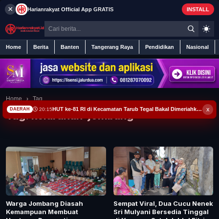
×
Harianrakyat
Official App
GRATIS
INSTALL
Home
Berita
Banten
Tangerang Raya
Pendidikan
Nasional
Home
Home
›
Tag
x
HUT ke-81 RI di Kecamatan Tarub Tegal Bakal Dimeriahkan Permainan Gobak Sodor
20:15
DAERAH
Tag:
kelurahan-jombang
Berita
Iklan
Contact
Banten
Warga Jombang Diasah
Sempat Viral, Dua Cucu Nenek
Kemampuan Membuat
Sri Mulyani Bersedia Tinggal